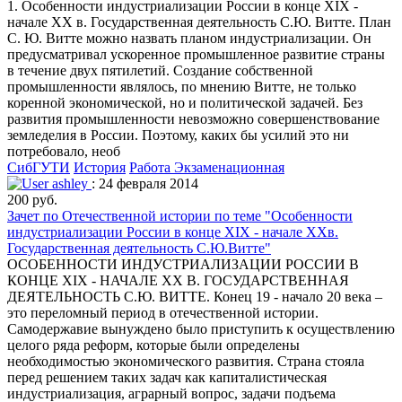
1. Особенности индустриализации России в конце XIX -
начале XX в. Государственная деятельность С.Ю. Витте. План
С. Ю. Витте можно назвать планом индустриализации. Он
предусматривал ускоренное промышленное развитие страны
в течение двух пятилетий. Cоздание собственной
промышленности являлось, по мнению Витте, не только
коренной экономической, но и политической задачей. Без
развития промышленности невозможно совершенствование
земледелия в России. Поэтому, каких бы усилий это ни
потребовало, необ
СибГУТИ
История
Работа Экзаменационная
ashley
: 24 февраля 2014
200 руб.
Зачет по Отечественной истории по теме "Особенности
индустриализации России в конце XIX - начале XXв.
Государственная деятельность С.Ю.Витте"
ОСОБЕННОСТИ ИНДУСТРИАЛИЗАЦИИ РОССИИ В
КОНЦЕ XIX - НАЧАЛЕ XX В. ГОСУДАРСТВЕННАЯ
ДЕЯТЕЛЬНОСТЬ С.Ю. ВИТТЕ. Конец 19 - начало 20 века –
это переломный период в отечественной истории.
Самодержавие вынуждено было приступить к осуществлению
целого ряда реформ, которые были определены
необходимостью экономического развития. Страна стояла
перед решением таких задач как капиталистическая
индустриализация, аграрный вопрос, задачи подъема