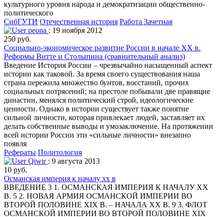
культурного уровня народа и демократизации общественно-
политического
СибГУТИ
Отечественная история
Работа Зачетная
peona
: 19 ноября 2012
250 руб.
Социально-экономическое развитие России в начале XX в.
Реформы Витте и Столыпина (сравнительный анализ)
Введение История России – чрезвычайно насыщенный аспект
истории как таковой. За время своего существования наша
страна пережила множество бунтов, восстаний, прочих
социальных потрясений; на престоле побывали две правящие
династии, менялся политический строй, идеологические
ценности. Однако в истории существует также понятие
сильной личности, которая привлекает людей, заставляет их
делать собственные выводы и умозаключение. На протяжении
всей истории России эти «сильные личности» внезапно
появля
Рефераты
Политология
Qiwir
: 9 августа 2013
10 руб.
Османская империя к началу xx в
ВВЕДЕНИЕ 3 1. ОСМАНСКАЯ ИМПЕРИЯ К НАЧАЛУ XX
В. 5 2. НОВАЯ АРМИЯ ОСМАНСКОЙ ИМПЕРИИ ВО
ВТОРОЙ ПОЛОВИНЕ XIX В. – НАЧАЛА XX В. 9 3. ФЛОТ
ОСМАНСКОЙ ИМПЕРИИ ВО ВТОРОЙ ПОЛОВИНЕ XIX