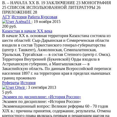
В. – НАЧАЛА XX В. 19 ЗАКЛЮЧЕНИЕ 23 МОНОГРАФИЯ
25 СПИСОК ИСПОЛЬЗОВАННОЙ ЛИТЕРАТУРЫ 26
ПРИЛОЖЕНИЕ 28
АГУ
История
Работа Курсовая
Алёна51
: 19 ноября 2015
200 руб.
Казахстан в начале XX века
В начале XX в. основная территория Казахстана состояла из
шести областей: Сыр-Дарьинская и Семиреченская области
входили в состав Туркестанского генерал-губернаторства
(центр г. Ташкент), Акмолинская, Семипалатинская,
Уральская, Тургайская — в состав Степного (центр г. Омск).
Территория Внутренней (Букеевской) Орды входила в
Астраханскую губернию, а Мангышлакская — в
Закаспийскую область. По данным Всероссийской переписи
населения 1897 г. на террито­рии края в пределах нынешных
границ проживало
Рефераты
История
Qiwir
: 3 сентября 2013
5 руб.
Экзамен по дисциплине: «История России»
Экзамен по дисциплине: «История России»
Экзаменационный вопрос: Великие реформы 60 - 70 годов
XIX в.: причины принятия, содержание, результаты. Отмена
крепостного права являлась первым и решающим шагом на