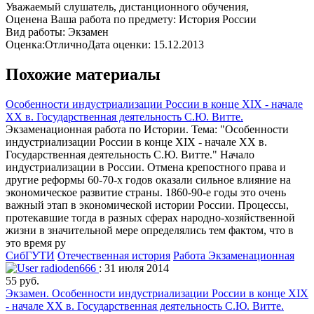
Уважаемый слушатель, дистанционного обучения,
Оценена Ваша работа по предмету: История России
Вид работы: Экзамен
Оценка:ОтличноДата оценки: 15.12.2013
Похожие материалы
Особенности индустриализации России в конце XIX - начале
XX в. Государственная деятельность С.Ю. Витте.
Экзаменационная работа по Истории. Тема: "Особенности
индустриализации России в конце XIX - начале XX в.
Государственная деятельность С.Ю. Витте." Начало
индустриализации в России. Отмена крепостного права и
другие реформы 60-70-х годов оказали сильное влияние на
экономическое развитие страны. 1860-90-е годы это очень
важный этап в экономической истории России. Процессы,
протекавшие тогда в разных сферах народно-хозяйственной
жизни в значительной мере определялись тем фактом, что в
это время ру
СибГУТИ
Отечественная история
Работа Экзаменационная
radioden666
: 31 июля 2014
55 руб.
Экзамен. Особенности индустриализации России в конце XIX
- начале XX в. Государственная деятельность С.Ю. Витте.