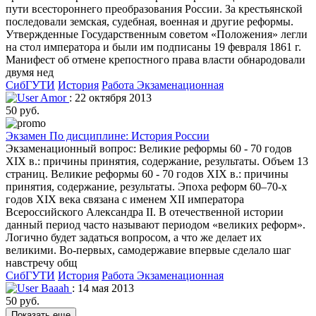
пути всестороннего преобразования России. За крестьянской
последовали земская, судебная, военная и другие реформы.
Утвержденные Государственным советом «Положения» легли
на стол императора и были им подписаны 19 февраля 1861 г.
Манифест об отмене крепостного права власти обнародовали
двумя нед
СибГУТИ
История
Работа Экзаменационная
Amor
: 22 октября 2013
50 руб.
Экзамен По дисциплине: История России
Экзаменационный вопрос: Великие реформы 60 - 70 годов
XIX в.: причины принятия, содержание, результаты. Объем 13
страниц. Великие реформы 60 - 70 годов XIX в.: причины
принятия, содержание, результаты. Эпоха реформ 60–70-х
годов XIX века связана с именем XII императора
Всероссийского Александра II. В отечественной истории
данный период часто называют периодом «великих реформ».
Логично будет задаться вопросом, а что же делает их
великими. Во-первых, самодержавие впервые сделало шаг
навстречу общ
СибГУТИ
История
Работа Экзаменационная
Baaah
: 14 мая 2013
50 руб.
Показать еще