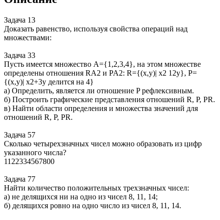
Задача 13
Доказать равенство, используя свойства операций над
множествами:
Задача 33
Пусть имеется множество A={1,2,3,4}, на этом множестве
определены отношения RA2 и PA2: R={(x,y)| x2 12y}, P=
{(x,y)| x2+3y делится на 4}
а) Определить, является ли отношение P рефлексивным.
б) Построить графические представления отношений R, P, PR.
в) Найти области определения и множества значений для
отношений R, P, PR.
Задача 57
Сколько четырехзначных чисел можно образовать из цифр
указанного числа?
1122334567800
Задача 77
Найти количество положительных трехзначных чисел:
а) не делящихся ни на одно из чисел 8, 11, 14;
б) делящихся ровно на одно число из чисел 8, 11, 14.