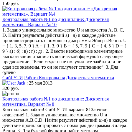
150 руб.
Контрольная работа №1 по дисциплине: Дискретная
математика. Вариант № 10
1. Задано универсальное множество U и множества A, B, C,
D. Найти результаты действий a) - д) и каждое действие
проиллюстрировать с помощью диаграммы Эйлера-Венна. U
= { 1, 3, 5, 7, 9 } A = { 1, 3, 9 } B = { 5, 7, 9 } C = { 4, 5 } D = {
9 } а) ; б) ; в) ; г) ; д) . 2. Ввести необходимые элементарные
высказывания и записать логической формулой следующее
предложение. “Если студент не получил все зачёты или не
сдал все экзамены, то он не получает стипендию”. 3. Для
булево
СибГУТИ
Работа Контрольная
Дискретная математика
Jack
: 25 мая 2013
320 руб.
Контрольная работа №1 по дисциплине: Дискретная
математика. Вариант № 8
Контрольная работа! СибГУТИ! вариант 8! Заочное
отделение! 1. Задано универсальное множество U и
множества A,B,C,D. Найти результат действий а)-д) и каждое
действие проиллюстрировать с помощью диаграммы Эйлера-
Венна. 3. Для булевой функции найти методом