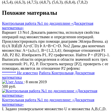
(4,5,4), (4,6,3), (4,7,5), (4,8,7), (5,6,3), (6,8,4), (7,8,2)
Похожие материалы
Контрольная работа №1 по дисциплине «Дискретная
математика»
Вариант 13 No1 Доказать равенства, используя свойства
операций над множествами и определения операций.
Проиллюстрировать при помощи диаграмм Эйлера-Венна. а)
б) (А ́В)È(В ́А)=(С ́D) Þ A=B=C=D. No2 Даны два конечных
множества: А={a,b,c}, B={1,2,3,4}; бинарные отношения P1
AB, P2 B2. Изобразить P1, P2 графически. Найти P = (P2P1)–1.
Выписать области определения и области значений всех трех
отношений: P1, P2, Р. Построить матрицу [P2], проверить с ее
помощью, является ли отношение P2 рефлекс
******* Не известно
Работа Контрольная
Дискретная
математика
Anza
: 8 июля 2019
500 руб.
Контрольная работа №1 по дисциплине: «Дискретная
математика»
I. Задано универсальное множество U и множества A,B,C,D.