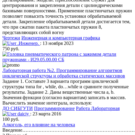
центрирования и закрепления детали с цилиндрическими
базовыми поверхностями. Применение пластинчатых пружин
позволяет повысить точность установки обрабатываемой
детали. Закрепление обрабатываемой детали достигается тем,
что при сжатии пакета пластинчатых пружин 8,
представляющих собой вогну
Чертежи
Инженерная и компьютерная графика
.Инженер.
: 13 ноября 2023
750 руб.
Лабораторная работа №2. Программирование алгоритмов
циклической структуры и обработка статических массивов
Задание 1. Составьте 3 варианта программ циклической
структуры типа for , while, do…while и сравните полученные
результаты. Задание 2. Даны вещественные числа a, b.
Значения функции (согласно вариантам) записать в массив.
Вычислить значение интеграла, используя:
ДО СИБГУТИ
Программирование
Работа Лабораторная
daiciy
: 23 марта 2016
100 руб.
Алкоголь, его влияние на человека
Введение……………………………………………………………