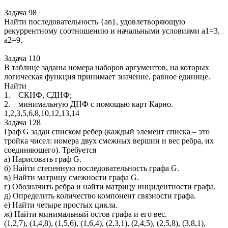
Задача 98
Найти последовательность {an}, удовлетворяющую
рекуррентному соотношению и начальными условиями a1=3,
a2=9.
Задача 110
В таблице заданы номера наборов аргументов, на которых
логическая функция принимает значение, равное единице.
Найти
1. СКНФ, СДНФ;
2. минимальную ДНФ с помощью карт Карно.
1,2,3,5,6,8,10,12,13,14
Задача 128
Граф G задан списком ребер (каждый элемент списка – это
тройка чисел: номера двух смежных вершин и вес ребра, их
соединяющего). Требуется
а) Нарисовать граф G.
б) Найти степенную последовательность графа G.
в) Найти матрицу смежности графа G.
г) Обозначить ребра и найти матрицу инцидентности графа.
д) Определить количество компонент связности графа.
е) Найти четыре простых цикла.
ж) Найти минимальный остов графа и его вес.
(1,2,7), (1,4,8), (1,5,6), (1,6,4), (2,3,1), (2,4,5), (2,5,8), (3,8,1),