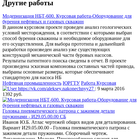
Другие работы
Модернизация НБТ-600. Курсовая работа-Оборудование для
бурения нефтяных и газовых скважин
В данном курсовом проекте проведен анализ геологических
условий месторождения, в соответствии с которыми выбран
способ бурения скважины и необходимое оборудование для
его осуществления. Для выбора прототипа и дальнейшей
разработки произведен анализ уже существующих
конструкций механической части буровых насосов.
Результаты патентного поиска сведены в отчет. В проекте
произведена эскизная компоновка составных частей привода,
выбраны основные размеры, которые обеспечивают
стандартную для насоса НБ
Нефтяная промышленность
ЮРГТУ
Работа Курсовая
https://vk.com/aleksey.nakonechnyy27
: 9 марта 2016
1392 руб.
Головка пневматического патрона с зажимом детали
пружинами - И29.05.00.00 СБ
Иванов Ю.Б. Атлас чертежей общих видов для деталирования.
Вариант И29.05.00.00 - Головка пневматического патрона с
зажимом детали пружинами. Сборочный чертеж.
Деталирование. Модели. Приспособление служит для