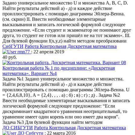
Задано универсальное множество U и множества A, B, C, D.
Найти результаты действий a) - д) и каждое действие
проиллюстрировать с помощью диаграммы Эйлера-Венна.
(см. скрин) II. Ввести необходимые элементарные
высказывания и записать логической формулой следующее
предложение. «Если студент и экзаменатор не понимают друг
друга, то студент не готов или пришёл не на тот экзамен». III.
Для булевой функции f(x,y,z) найти методом преобразовани
СибГУТИ
Работа Контрольная
Дискретная математика
rmn77
: 22 апреля 2019
40 руб.
Контрольная работа № 1 по дисциплине: «Дискретная
математика». Вариант №4
Задача №1 Задано универсальное множество и множества.
Найти результаты действий a) - д) и каждое действие
проиллюстрировать с помощью диаграммы Эйлера-Венна. U
= {2,4,6,8,10}, A = {2,4}, , , . а) ; б) ; в) ; г) ; д) . Задача №2
Ввести необходимые элементарные высказывания и записать
логической формулой следующее предложение: “Если
дискриминант квадратного уравнения неотрицательный, то
уравнение имеет один корень или оно имеет два корня”.
Задача №3 Для булевой функции найти методом
ДО СИБГУТИ
Работа Контрольная
Дискретная математика
ДО Сибгути
: 22 марта 2016