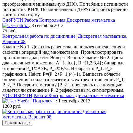
преобразования минимальную ДНФ. По таблице истинности
построить СКНФ. По минимальной ДНФ построить релейно-
контактную схему.
СибГУТИ
Работа Контрольная
Дискретная математика
p4rtiz
: 8 сентября 2012
75 руб.
Контрольная работа по дисциплине: Дискретная математика.
Вариант 08
Задание No 1. Доказать равенства, используя определения и
свойства операций над множествами. Проиллюстрировать
при помощи диаграмм Эйлера–Венна. Задание No 2. Даны
два конечных множества: A={a,b,c}, B={1,2,3,4}; бинарные
отношения P_1⊆A×B, P_2⊆B^2. Изобразить P_1, P_2
графически. Найти P=(P_2∘P_1 )^(–1). Выписать области
определения и области значений всех трех отношений: P_1,
P_2, P. Построить матрицу [P_2 ], проверить с ее помощью,
является ли отношение P_2 рефлексивным, симметричным,
ДО СИБГУТИ
Работа Контрольная
Дискретная математика
Учеба "Под ключ"
: 1 сентября 2017
1200 руб.
Показать еще