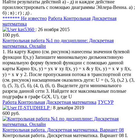
Найти результаты действий a) - д) и каждое действие
проиллюстрировать с помощью диаграммы Эйлера-Венна. а) ;
б) ; в) ; г) ; д) .
******* Не известно
Работа Контрольная
Дискретная
математика
kas5360
: 26 ноября 2015
100 руб.
Контрольная работа №1 по дисциплине: Дискретная
математика. Онлайн
1. На карту Карно (см. рисунок) нанесены значения булевой
функции f(x,y) Запишите минимальную дизъюнктивную
нормальную форму булевой функции с помощью данной
карты Карно f(x, y) = yx ∨ xy f(x, y) = x & y f(x, y) = x ∨ y f(x,
y) = x ∨ y 2. После пропускания потока в транспортной сети
(см. рисунок) насыщенным оказались дуги: U = (s, 5), (s,2 ), (3,
t), (5, 3), (5, 6), (4, t), (6, t). Выделите дуги минимального
разреза данной сети 3. Найдите все максимальные полные
подграфы в графе G(X, U), где U
Работа Контрольная
Дискретная математика
ТУСУР
IT-STUDHELP
: 8 декабря 2019
600 руб.
Контрольная работа. Дискретная математика. Вариант 08
Контрольная работа. Дискретная математика. Вариант 08 I.