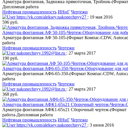
Арматура фонтанная, Задвижка прямоточная, Тройник-(Формат
Дипломная работа
Нефтяная промышленность
ИНиГ
Чертежи
https://vk.com/aleksey.nakonechnyy27
: 19 мая 2016
596 руб.
Арматура фонтанная АФ 50-105-Чертеж-Оборудование для добы
Арматура фонтанная АФ 50-105-(Формат Компас-CDW, Autocad-
работа
Нефтяная промышленность
Чертежи
nakonechnyy.1992@list.ru
: 27 марта 2017
190 руб.
Арматура фонтанная АФ6-65-350-Чертеж-Оборудование для доб
Арматура фонтанная АФ6-65-350-(Формат Компас-CDW, Autocad
работа
Нефтяная промышленность
Чертежи
nakonechnyy.1992@list.ru
: 27 марта 2017
368 руб.
Арматура фонтанная АФК1-65х21 Сборочный чертеж-Чертеж-Об
Арматура фонтанная АФК1-65х21 Сборочный чертеж-(Формат Ко
работа-Дипломная работа
Нефтяная промышленность
ИНиГ
Чертежи
https://vk.com/aleksey.nakonechnyy27
: 3 июня 2016