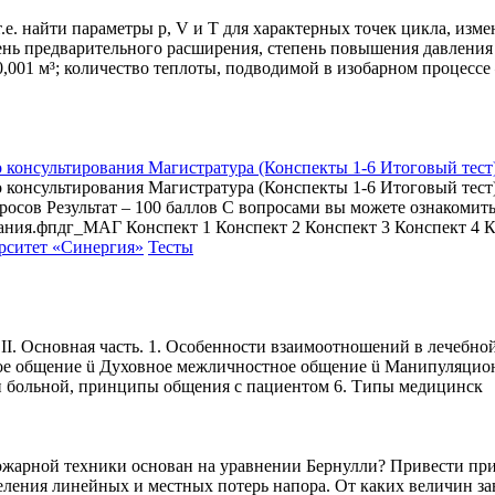
е. найти параметры p, V и T для характерных точек цикла, изме
пень предварительного расширения, степень повышения давлени
001 м³; количество теплоты, подводимой в изобарном процессе
консультирования Магистратура (Конспекты 1-6 Итоговый тест
 консультирования Магистратура (Конспекты 1-6 Итоговый те
росов Результат – 100 баллов С вопросами вы можете ознако
ния.фпдг_МАГ Конспект 1 Конспект 2 Конспект 3 Конспект 4 К
рситет «Синергия»
Тесты
 II. Основная часть. 1. Особенности взаимоотношений в лечебно
е общение ü Духовное межличностное общение ü Манипуляционн
и больной, принципы общения с пациентом 6. Типы медицинск
пожарной техники основан на уравнении Бернулли? Привести при
еления линейных и местных потерь напора. От каких величин за