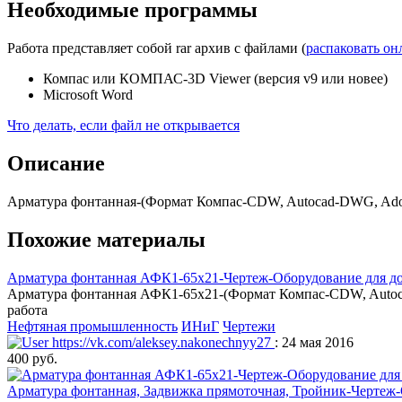
Необходимые программы
Работа представляет собой rar архив с файлами (
распаковать он
Компас или КОМПАС-3D Viewer (версия v9 или новее)
Microsoft Word
Что делать, если файл не открывается
Описание
Арматура фонтанная-(Формат Компас-CDW, Autocad-DWG, Adobe
Похожие материалы
Арматура фонтанная АФК1-65х21-Чертеж-Оборудование для доб
Арматура фонтанная АФК1-65х21-(Формат Компас-CDW, Autocad
работа
Нефтяная промышленность
ИНиГ
Чертежи
https://vk.com/aleksey.nakonechnyy27
: 24 мая 2016
400 руб.
Арматура фонтанная, Задвижка прямоточная, Тройник-Чертеж-