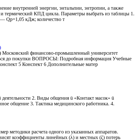
нение внутренней энергии, энтальпии, энтропии, а также
я и термический КПД цикла. Параметры выбрать из таблицы 1.
 — Qp=1,05 кДж; количество т
)
ст) Московский финансово-промышленный университет
миться до покупки ВОПРОСЫ: Подробная информация Учебные
онспект 5 Конспект 6 Дополнительные матер
й деятельности 2. Виды общения ü «Контакт масок» ü
ое общение 3. Тактика медицинского работника. 4.
мер методики расчета одного из указанных аппаратов.
висят коэффициенты линейных (λ) и местных (ζ) потерь