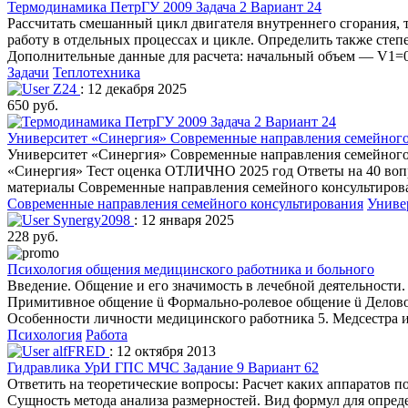
Термодинамика ПетрГУ 2009 Задача 2 Вариант 24
Рассчитать смешанный цикл двигателя внутреннего сгорания, т.
работу в отдельных процессах и цикле. Определить также сте
Дополнительные данные для расчета: начальный объем — V1=0,
Задачи
Теплотехника
Z24
: 12 декабря 2025
650 руб.
Университет «Синергия» Современные направления семейного 
Университет «Синергия» Современные направления семейного
«Синергия» Тест оценка ОТЛИЧНО 2025 год Ответы на 40 воп
материалы Современные направления семейного консультирова
Современные направления семейного консультирования
Униве
Synergy2098
: 12 января 2025
228 руб.
Психология общения медицинского работника и больного
Введение. Общение и его значимость в лечебной деятельности.
Примитивное общение ü Формально-ролевое общение ü Делово
Особенности личности медицинского работника 5. Медсестра 
Психология
Работа
alfFRED
: 12 октября 2013
Гидравлика УрИ ГПС МЧС Задание 9 Вариант 62
Ответить на теоретические вопросы: Расчет каких аппаратов 
Сущность метода анализа размерностей. Вид формул для опред