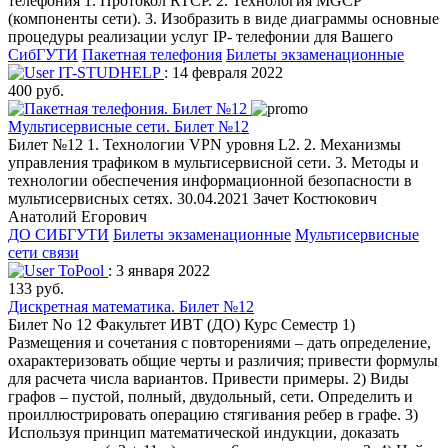
телефония 1. Протокол RTCP. 2. Технология MGCP
(компоненты сети). 3. Изобразить в виде диаграммы основные
процедуры реализации услуг IP- телефонии для Вашего
СибГУТИ
Пакетная телефония
Билеты экзаменационные
IT-STUDHELP
: 14 февраля 2022
400 руб.
Мультисервисные сети. Билет №12
Билет №12 1. Технологии VPN уровня L2. 2. Механизмы
управления трафиком в мультисервисной сети. 3. Методы и
технологии обеспечения информационной безопасности в
мультисервисных сетях. 30.04.2021 Зачет Костюкович
Анатолий Егорович
ДО СИБГУТИ
Билеты экзаменационные
Мультисервисные
сети связи
ToPool
: 3 января 2022
133 руб.
Дискретная математика. Билет №12
Билет No 12 Факультет ИВТ (ДО) Курс Семестр 1)
Размещения и сочетания с повторениями – дать определение,
охарактеризовать общие черты и различия; привести формулы
для расчета числа вариантов. Привести примеры. 2) Виды
графов – пустой, полный, двудольный, сети. Определить и
проиллюстрировать операцию стягивания ребер в графе. 3)
Используя принцип математической индукции, доказать