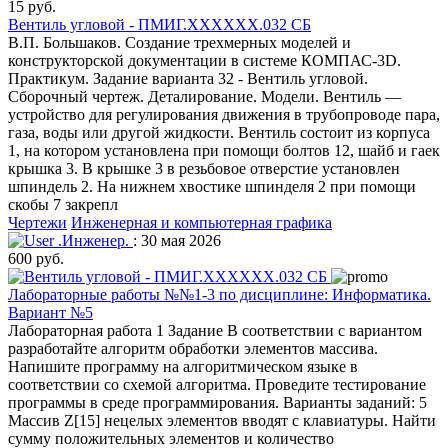
15 руб.
Вентиль угловой - ПМИГ.ХХХХХХ.032 СБ
В.П. Большаков. Создание трехмерных моделей и
конструкторской документации в системе КОМПАС-3D.
Практикум. Задание варианта 32 - Вентиль угловой.
Сборочный чертеж. Деталирование. Модели. Вентиль —
устройство для регулирования движения в трубопроводе пара,
газа, воды или другой жидкости. Вентиль состоит из корпуса
1, на котором установлена при помощи болтов 12, шайб и гаек
крышка 3. В крышке 3 в резьбовое отверстие установлен
шпиндель 2. На нижнем хвостике шпинделя 2 при помощи
скобы 7 закрепл
Чертежи
Инженерная и компьютерная графика
.Инженер.
: 30 мая 2026
600 руб.
Лабораторные работы №№1-3 по дисциплине: Информатика.
Вариант №5
Лабораторная работа 1 Задание В соответствии с вариантом
разработайте алгоритм обработки элементов массива.
Напишите программу на алгоритмическом языке в
соответствии со схемой алгоритма. Проведите тестирование
программы в среде программирования. Варианты заданий: 5
Массив Z[15] нецелых элементов вводят с клавиатуры. Найти
сумму положительных элементов и количество