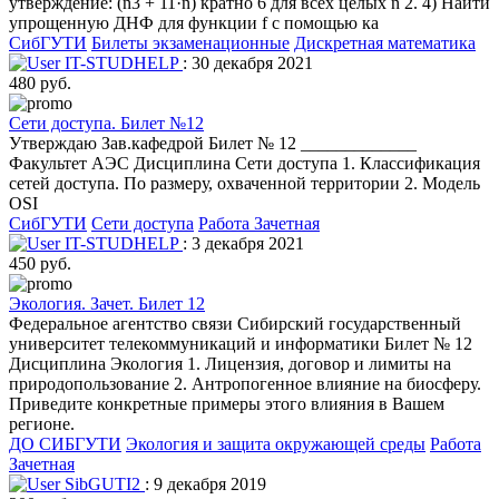
утверждение: (n3 + 11·n) кратно 6 для всех целых n 2. 4) Найти
упрощенную ДНФ для функции f с помощью ка
СибГУТИ
Билеты экзаменационные
Дискретная математика
IT-STUDHELP
: 30 декабря 2021
480 руб.
Сети доступа. Билет №12
Утверждаю Зав.кафедрой Билет № 12 _____________
Факультет АЭС Дисциплина Сети доступа 1. Классификация
сетей доступа. По размеру, охваченной территории 2. Модель
OSI
СибГУТИ
Сети доступа
Работа Зачетная
IT-STUDHELP
: 3 декабря 2021
450 руб.
Экология. Зачет. Билет 12
Федеральное агентство связи Сибирский государственный
университет телекоммуникаций и информатики Билет № 12
Дисциплина Экология 1. Лицензия, договор и лимиты на
природопользование 2. Антропогенное влияние на биосферу.
Приведите конкретные примеры этого влияния в Вашем
регионе.
ДО СИБГУТИ
Экология и защита окружающей среды
Работа
Зачетная
SibGUTI2
: 9 декабря 2019