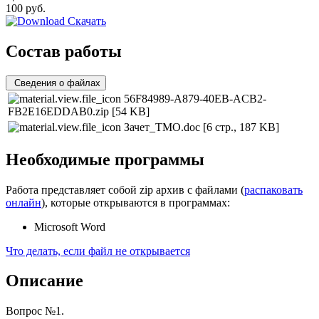
100
руб.
Скачать
Состав работы
Сведения о файлах
56F84989-A879-40EB-ACB2-
FB2E16EDDAB0.zip
[54 KB]
Зачет_ТМО.doc
[6 стр., 187 KB]
Необходимые программы
Работа представляет собой zip архив с файлами (
распаковать
онлайн
), которые открываются в программах:
Microsoft Word
Что делать, если файл не открывается
Описание
Вопрос №1.