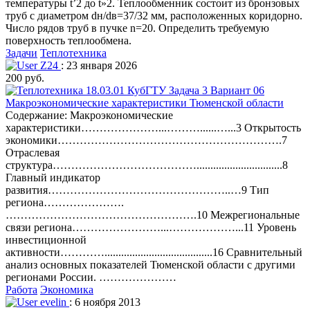
температуры t’2 до t»2. Теплообменник состоит из бронзовых
труб с диаметром dн/dв=37/32 мм, расположенных коридорно.
Число рядов труб в пучке n=20. Определить требуемую
поверхность теплообмена.
Задачи
Теплотехника
Z24
: 23 января 2026
200 руб.
Макроэкономические характеристики Тюменской области
Содержание: Макроэкономические
характеристики…………………...………......…...3 Открытость
экономики…………………………………………………….7
Отраслевая
структура…………………………………...............................8
Главный индикатор
развития…………………………………………..…9 Тип
региона………………….
…………………………………………….10 Межрегиональные
связи региона……………………...………………...11 Уровень
инвестиционной
активности………….......................................16 Сравнительный
анализ основных показателей Тюменской области с другими
регионами России. …………………
Работа
Экономика
evelin
: 6 ноября 2013