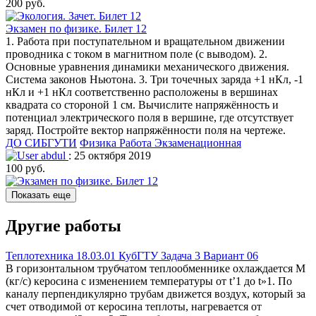
200 руб.
Экзамен по физике. Билет 12
1. Работа при поступательном и вращательном движении
проводника с током в магнитном поле (с выводом). 2.
Основные уравнения динамики механического движения.
Система законов Ньютона. 3. Три точечных заряда +1 нКл, -1
нКл и +1 нКл соответственно расположены в вершинах
квадрата со стороной 1 см. Вычислите напряжённость и
потенциал электрического поля в вершине, где отсутствует
заряд. Постройте вектор напряжённости поля на чертеже.
ДО СИБГУТИ
Физика
Работа Экзаменационная
abdul
: 25 октября 2019
100 руб.
Показать еще
Другие работы
Теплотехника 18.03.01 КубГТУ Задача 3 Вариант 06
В горизонтальном трубчатом теплообменнике охлаждается М
(кг/c) керосина с изменением температуры от t’1 до t»1. По
каналу перпендикулярно трубам движется воздух, который за
счет отводимой от керосина теплоты, нагревается от