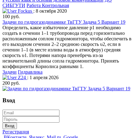
СИБГУТИ
Работа Контрольная
Fockus
: 8 октября 2020
100 руб.
Задачи по гидрогазодинамике ТвГТУ Задача 5 Вариант 19
Определить, какое избыточное давление р1 необходимо
создать в сечении 1–1 трубопровода перед горизонтально
расположенным соплом гидромонитора, чтобы обеспечить в
его выходном сечении 2–2 среднюю скорость υ2, если в
сечении 1–1 (в месте излива воды в атмосферу) средняя
скорость υ1. Потерями напора пренебречь из-за
незначительной длины сопла гидромонитора. Принять
коэффициенты Кориолиса равными 1.
Задачи
Гидравлика
Z24
: 1 апреля 2026
200 руб.
Вход
Вход
Регистрация
ВКонтакте
Яндекс
Mail.ru
Google