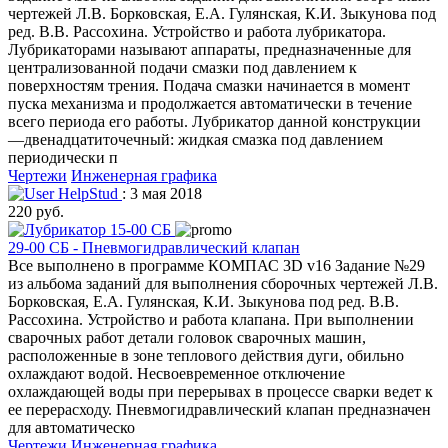
чертежей Л.В. Борковская, Е.А. Гулянская, К.И. Зыкунова под
ред. В.В. Рассохина. Устройство и работа лубрикатора.
Лубрикаторами называют аппараты, предназначенные для
централизованной подачи смазки под давлением к
поверхностям трения. Подача смазки начинается в момент
пуска механизма и продолжается автоматически в течение
всего периода его работы. Лубрикатор данной конструкции
—двенадцатиточечный: жидкая смазка под давлением
периодически п
Чертежи
Инженерная графика
HelpStud
: 3 мая 2018
220 руб.
29-00 СБ - Пневмогидравлический клапан
Все выполнено в программе КОМПАС 3D v16 Задание №29
из альбома заданий для выполнения сборочных чертежей Л.В.
Борковская, Е.А. Гулянская, К.И. Зыкунова под ред. В.В.
Рассохина. Устройство и работа клапана. При выполнении
сварочных работ детали головок сварочных машин,
расположенные в зоне теплового действия дуги, обильно
охлаждают водой. Несвоевременное отключение
охлаждающей воды при перерывах в процессе сварки ведет к
ее перерасходу. Пневмогидравлический клапан предназначен
для автоматическо
Чертежи
Инженерная графика