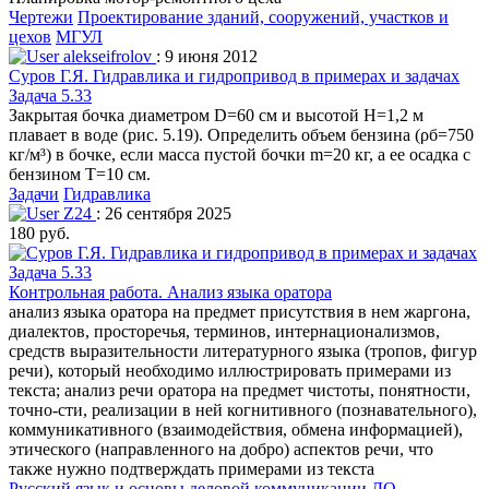
Чертежи
Проектирование зданий, сооружений, участков и
цехов
МГУЛ
alekseifrolov
: 9 июня 2012
Суров Г.Я. Гидравлика и гидропривод в примерах и задачах
Задача 5.33
Закрытая бочка диаметром D=60 см и высотой Н=1,2 м
плавает в воде (рис. 5.19). Определить объем бензина (ρб=750
кг/м³) в бочке, если масса пустой бочки m=20 кг, а ее осадка с
бензином Т=10 см.
Задачи
Гидравлика
Z24
: 26 сентября 2025
180 руб.
Контрольная работа. Анализ языка оратора
анализ языка оратора на предмет присутствия в нем жаргона,
диалектов, просторечья, терминов, интернационализмов,
средств выразительности литературного языка (тропов, фигур
речи), который необходимо иллюстрировать примерами из
текста; анализ речи оратора на предмет чистоты, понятности,
точно-сти, реализации в ней когнитивного (познавательного),
коммуникативного (взаимодействия, обмена информацией),
этического (направленного на добро) аспектов речи, что
также нужно подтверждать примерами из текста
Русский язык и основы деловой коммуникации
ДО