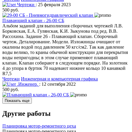
Чертежи
: 25 февраля 2023
500 руб.
Плавающий клапан - 26-00 СБ
Альбом заданий для выполнения сборочных чертежей Л.В.
Борковская, Е.А. Гулянская, К.И. Зыкунова под ред. В.В.
Рассохина. Задание 26 - Плавающий клапан. Сборочный
чертеж. Деталирование. Модели. Изложницы очищают от
окалины водой под давлением 50 кгс/см2. Так как давление
воды велико, то краны обычной конструкции для перекрытия
воды непригодны; в этом случае применяют плавающий
клапан. Клапан собирают в следующем порядке. На золотник
4 до упора в буртик 70 надевают нижнее кольцо 10 канавкой
R7,5
Чертежи
Инженерная и компьютерная графика
.Инженер.
: 12 сентября 2022
500 руб.
Показать еще
Другие работы
Планировка мотор-ремонтного цеха
Планировка мотор-ремонтного цеха