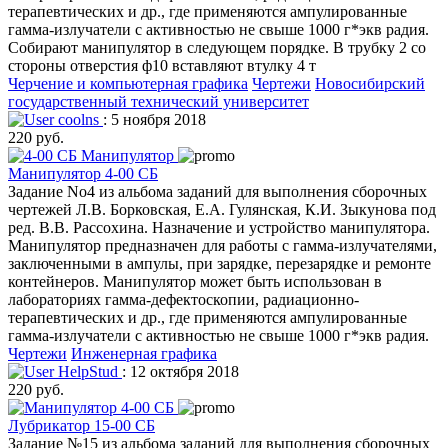
терапевтических и др., где применяются ампулированные
гамма-излучатели с активностью не свыше 1000 г*экв радия.
Собирают манипулятор в следующем порядке. В трубку 2 со
стороны отверстия ф10 вставляют втулку 4 т
Черчение и компьютерная графика
Чертежи
Новосибирский
государственный технический университет
coolns
: 5 ноября 2018
220 руб.
Манипулятор 4-00 СБ
Задание No4 из альбома заданий для выполнения сборочных
чертежей Л.В. Борковская, Е.А. Гулянская, К.И. Зыкунова под
ред. В.В. Рассохина. Назначение и устройство манипулятора.
Манипулятор предназначен для работы с гамма-излучателями,
заключенными в ампулы, при зарядке, перезарядке и ремонте
контейнеров. Манипулятор может быть использован в
лабораториях гамма-дефектоскопии, радиационно-
терапевтических и др., где применяются ампулированные
гамма-излучатели с активностью не свыше 1000 г*экв радия.
Чертежи
Инженерная графика
HelpStud
: 12 октября 2018
220 руб.
Лубрикатор 15-00 СБ
Задание №15 из альбома заданий для выполнения сборочных