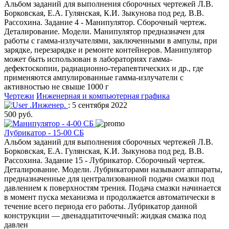
Альбом заданий для выполнения сборочных чертежей Л.В.
Борковская, Е.А. Гулянская, К.И. Зыкунова под ред. В.В.
Рассохина. Задание 4 - Манипулятор. Сборочный чертеж.
Деталирование. Модели. Манипулятор предназначен для
работы с гамма-излучателями, заключенными в ампулы, при
зарядке, перезарядке и ремонте контейнеров. Манипулятор
может быть использован в лабораториях гамма-
дефектоскопии, радиационно-терапевтических и др., где
применяются ампулированные гамма-излучатели с
активностью не свыше 1000 г
Чертежи
Инженерная и компьютерная графика
.Инженер.
: 5 сентября 2022
500 руб.
Лубрикатор - 15-00 СБ
Альбом заданий для выполнения сборочных чертежей Л.В.
Борковская, Е.А. Гулянская, К.И. Зыкунова под ред. В.В.
Рассохина. Задание 15 - Лубрикатор. Сборочный чертеж.
Деталирование. Модели. Лубрикаторами называют аппараты,
предназначенные для централизованной подачи смазки под
давлением к поверхностям трения. Подача смазки начинается
в момент пуска механизма и продолжается автоматически в
течение всего периода его работы. Лубрикатор данной
конструкции — двенадцатиточечный: жидкая смазка под
давлен