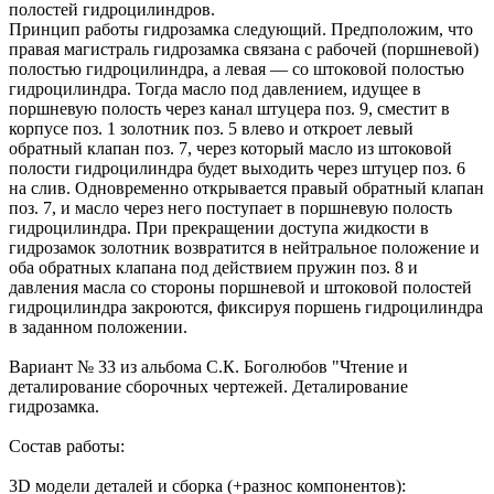
полостей гидроцилиндров.
Принцип работы гидрозамка следующий. Предположим, что
правая магистраль гидрозамка связана с рабочей (поршневой)
полостью гидроцилиндра, а левая — со штоковой полостью
гидроцилиндра. Тогда масло под давлением, идущее в
поршневую полость через канал штуцера поз. 9, сместит в
корпусе поз. 1 золотник поз. 5 влево и откроет левый
обратный клапан поз. 7, через который масло из штоковой
полости гидроцилиндра будет выходить через штуцер поз. 6
на слив. Одновременно открывается правый обратный клапан
поз. 7, и масло через него поступает в поршневую полость
гидроцилиндра. При прекращении доступа жидкости в
гидрозамок золотник возвратится в нейтральное положение и
оба обратных клапана под действием пружин поз. 8 и
давления масла со стороны поршневой и штоковой полостей
гидроцилиндра закроются, фиксируя поршень гидроцилиндра
в заданном положении.
Вариант № 33 из альбома C.К. Боголюбов "Чтение и
деталирование сборочных чертежей. Деталирование
гидрозамка.
Состав работы:
3D модели деталей и сборка (+разнос компонентов):