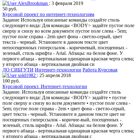
AlexBrookman
: 3 февраля 2019
50 руб.
Курсовой проект по интернет-технологиям
Задание Используя описанные команды создайте стиль
следующего вида: Для команды <BODY> задайте пустое поле
сверху и снизу во всем документе пустое поле слева - 5em;
пустое поле справа - 2em цвет фона - светло-серый, цвет
текста - черный. Установите в данном тексте цвет
непосещенноых гиперссылок - коричневый, посещенных -
зеленый, стиль шрифта - Arial. Абзацы: на белом фоне. У
первого абзаца - вертикальная одинарная красная черта слева;
у второго абзаца - вертикальная двойная си
ДО СИБГУТИ
Интернет-технологии
Работа Курсовая
sold1982
: 25 апреля 2018
100 руб.
Курсовой проект. Интернет-технологии
Задание. Используя описанные команды создайте стиль
следующего вида: Для команды <BODY> задайте • пустое
поле сверху и снизу во всем документе • пустое поле слева -
5em; пустое поле справа - 2em • цвет фона - светло-серый,
цвет текста - черный. Установите в данном тексте цвет не
посещенных гиперссылок - коричне-вый, посещенных -
зеленый, стиль шрифта - Arial. Абзацы: на белом фоне. У
первого абзаца - вертикальная одинарная красная черта слева;
у второго абзаца - вертикальная двойная с