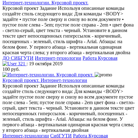
Интернет-технологии. Курсовой проект.
Курсовой проект Задание Используя описанные команды
создайте стиль следующего вида: Для команды <BODY>
задайте • пустое поле сверху и снизу во всем документе •
пустое поле слева - 5em; пустое поле справа - 2em • цвет фона
- светло-серый, цвет текста - черный. Установите в данном
тексте цвет непосещенноых гиперссылок - коричневый,
посещенных - зеленый, стиль шрифта - Arial. Абзацы: на
белом фоне. У первого абзаца - вертикальная одинарная
красная черта слева; у второго абзаца - вертикальная двойна
ДО СИБГУТИ
Интернет-технологии
Работа Курсовая
321
: 19 октября 2019
100 руб.
Курсовой проект. Интернет-технологии
Курсовой проект Задание Используя описанные команды
создайте стиль следующего вида: Для команды <BODY>
задайте пустое поле сверху и снизу во всем документе пустое
поле слева - 5em; пустое поле справа - 2em цвет фона - светло-
серый, цвет текста - черный. Установите в данном тексте цвет
непосещенноых гиперссылок - коричневый, посещенных -
зеленый, стиль шрифта - Arial. Абзацы: на белом фоне. У
первого абзаца - вертикальная одинарная красная черта слева;
у второго абзаца - вертикальная двойная
Интернет-технологии
СибГУТИ
Работа Курсовая