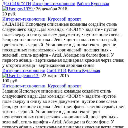
ДО СИБГУТИ
Интернет-технологии
Работа Курсовая
gnv1979
: 26 декабря 2016
20 руб.
Интернет-технологии. Курсовой проект
ЗАДАНИЕ Используя описанные команды создайте стиль
следующего вида: Для команды <BODY> задайте • пустое
поле сверху и снизу во всем документе; • пустое поле слева -
5em; пустое поле справа - 2em; • цвет фона - светло-серый,
цвет текста - черный. Установите в данном тексте цвет не
посещенных гиперссылок - коричневый, посещенных -
зеленый, стиль шрифта - Arial. Абзацы: на белом фоне. У
первого абзаца - вертикальная одинарная красная черта слева;
у второго абзаца - вертикальная двойная синяя
Интернет-технологии
СибГУТИ
Работа Курсовая
Legeoner13
: 22 марта 2015
100 руб.
Интернет-технологии. Курсовой проект
Задание Используя описанные команды создайте стиль
следующего вида: Для команды <BODY> задайте -пустое
поле сверху и снизу во всем документе -пустое поле слева -
5em; пустое поле справа - 2em -цвет фона - светло-серый, цвет
текста - черный. Установите в данном тексте цвет
непосещенноых гиперссылок - коричневый, посещенных -
зеленый, стиль шрифта - Arial. Абзацы: на белом фоне. У
первого абзаца - вертикальная одинарная красная черта слева;