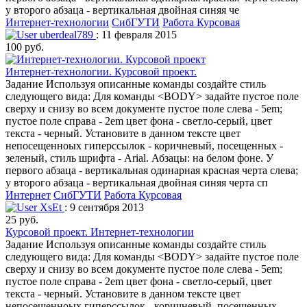
у второго абзаца - вертикальная двойная синяя че
Интернет-технологии
СибГУТИ
Работа Курсовая
uberdeal789
: 11 февраля 2015
100 руб.
Интернет-технологии. Курсовой проект.
Задание Используя описанные команды создайте стиль
следующего вида: Для команды <BODY> задайте пустое поле
сверху и снизу во всем документе пустое поле слева - 5em;
пустое поле справа - 2em цвет фона - светло-серый, цвет
текста - черный. Установите в данном тексте цвет
непосещенноых гиперссылок - коричневый, посещенных -
зеленый, стиль шрифта - Arial. Абзацы: на белом фоне. У
первого абзаца - вертикальная одинарная красная черта слева;
у второго абзаца - вертикальная двойная синяя черта сп
Интернет
СибГУТИ
Работа Курсовая
XsEt
: 9 сентября 2013
25 руб.
Курсовой проект. Интернет-технологии
Задание Используя описанные команды создайте стиль
следующего вида: Для команды <BODY> задайте пустое поле
сверху и снизу во всем документе пустое поле слева - 5em;
пустое поле справа - 2em цвет фона - светло-серый, цвет
текста - черный. Установите в данном тексте цвет
непосещенноых гиперссылок - коричневый, посещенных -