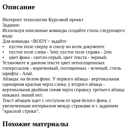
Описание
Интернет технологии Курсовой проект
Задание:
Используя описанные команды создайте стиль следующего
вида:
Для команды <BODY> задайте
• пустое поле сверху и снизу во всем документе
• пустое поле слева - 5em; пустое поле справа - 2em
• цвет фона - светло-серый, цвет текста - черный.
Установите в данном тексте цвет непосещенноых
гиперссылок - коричневый, посещенных - зеленый, стиль
шрифта - Arial.
Абзацы: на белом фоне. У первого абзаца - вертикальная
одинарная красная черта слева; у второго абзаца -
вертикальная двойная синяя черта справа;у третьего абзаца
никаких линий нет.
Текст абзацев идет с отступом от края белого фона, с
увеличенным интервалом между строками и с заданием
"красной строки".
Похожие материалы