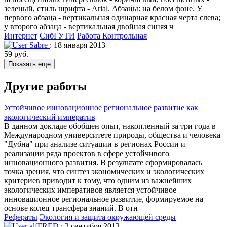
зеленый, стиль шрифта - Arial. Абзацы: на белом фоне. У
первого абзаца - вертикальная одинарная красная черта слева;
у второго абзаца - вертикальная двойная синяя ч
Интернет
СибГУТИ
Работа Контрольная
Sabre
: 18 января 2013
59 руб.
Показать еще
Другие работы
Устойчивое инновационное региональное развитие как
экологический императив
В данном докладе обобщен опыт, накопленный за три года в
Международном университете природы, общества и человека
"Дубна" при анализе ситуации в регионах России и
реализации ряда проектов в сфере устойчивого
инновационного развития. В результате сформировалась
точка зрения, что синтез экономических и экологических
критериев приводит к тому, что одним из важнейших
экологических императивов является устойчивое
инновационное региональное развитие, формируемое на
основе колец трансфера знаний. В отн
Рефераты
Экология и защита окружающей среды
alfFRED
: 2 сентября 2013