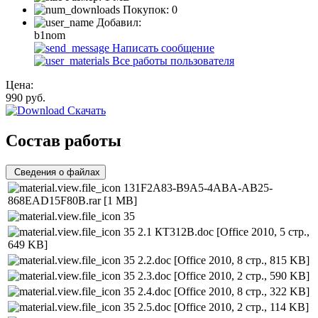
Покупок:
0
Добавил:
b1nom
Написать сообщение
Все работы пользователя
Цена:
990
руб.
Скачать
Состав работы
Сведения о файлах
131F2A83-B9A5-4ABA-AB25-
868EAD15F80B.rar
[1 MB]
35
35 2.1 КТ312В.doc
[Office 2010, 5 стр.,
649 KB]
35 2.2.doc
[Office 2010, 8 стр., 815 KB]
35 2.3.doc
[Office 2010, 2 стр., 590 KB]
35 2.4.doc
[Office 2010, 8 стр., 322 KB]
35 2.5.doc
[Office 2010, 2 стр., 114 KB]