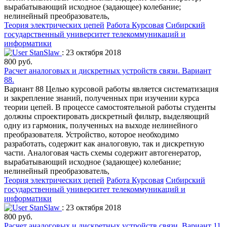
вырабатывающий исходное (задающее) колебание;
нелинейный преобразователь,
Теория электрических цепей
Работа Курсовая
Сибирский
государственный университет телекоммуникаций и
информатики
StanSlaw
: 23 октября 2018
800 руб.
Расчет аналоговых и дискретных устройств связи. Вариант
88.
Вариант 88 Целью курсовой работы является систематизация
и закрепление знаний, полученных при изучении курса
теории цепей. В процессе самостоятельной работы студенты
должны спроектировать дискретный фильтр, выделяющий
одну из гармоник, полученных на выходе нелинейного
преобразователя. Устройство, которое необходимо
разработать, содержит как аналоговую, так и дискретную
части. Аналоговая часть схемы содержит автогенератор,
вырабатывающий исходное (задающее) колебание;
нелинейный преобразователь,
Теория электрических цепей
Работа Курсовая
Сибирский
государственный университет телекоммуникаций и
информатики
StanSlaw
: 23 октября 2018
800 руб.
Расчет аналоговых и дискретных устройств связи. Вариант 11.