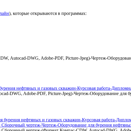
нлайн
), которые открываются в программах:
W, Autocad-DWG, Adobe-PDF, Picture-Jpeg)-Чертеж-Оборудовани
урения нефтяных и газовых скважин-Курсовая работа-Дипломна
ad-DWG, Adobe-PDF, Picture-Jpeg)-Чертеж-Оборудование для бу
0 Сборочный чертеж-Чертеж-Оборудование для бурения нефтяных
0 Сборочный чертеж-(Формат Компас-CDW, Autocad-DWG, Adobe-P