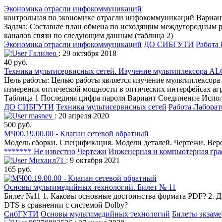
Экономика отрасли инфокоммуникаций
контрольная по экономике отрасли инфокоммуникаций Вариант 
Задача: Составьте план обмена по исходящим междугородным ра
каналов связи по следующим данным (таблица 2)
Экономика отрасли инфокоммуникаций
ДО СИБГУТИ
Работа
Галилео
: 29 октября 2018
40 руб.
Техника мультисервисных сетей. Изучение мультиплексора AL
Цель работы: Целью работы является изучение мультиплексора A
измерения оптической мощности в оптических интерфейсах агре
Таблица 1 Последняя цифра пароля Вариант Соединение Исполь
ДО СИБГУТИ
Техника мультисервисных сетей
Работа Лаборат
masnev
: 20 апреля 2020
500 руб.
МЧ00.19.00.00 - Клапан сетевой обратный
Модель сборки. Спецификация. Модели деталей. Чертежи. Вер
******* Не известно
Чертежи
Инженерная и компьютерная гр
Михаил71
: 9 октября 2021
165 руб.
Основы мультимедийных технологий. Билет № 11
Билет №11 1. Каковы основные достоинства формата PDF? 2. 
DTS в сравнении с системой Dolby?
СибГУТИ
Основы мультимедийных технологий
Билеты экзам