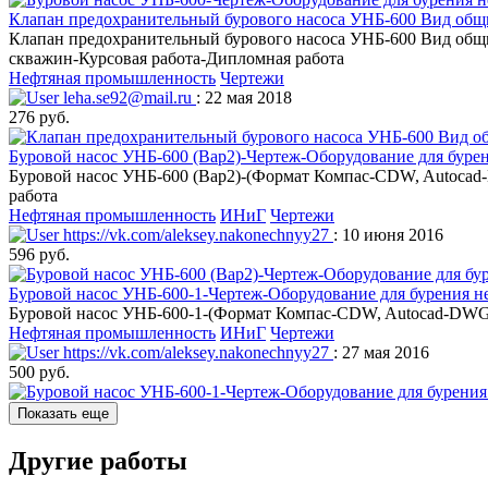
Клапан предохранительный бурового насоса УНБ-600 Вид общи
Клапан предохранительный бурового насоса УНБ-600 Вид общи
скважин-Курсовая работа-Дипломная работа
Нефтяная промышленность
Чертежи
leha.se92@mail.ru
: 22 мая 2018
276 руб.
Буровой насос УНБ-600 (Вар2)-Чертеж-Оборудование для буре
Буровой насос УНБ-600 (Вар2)-(Формат Компас-CDW, Autocad-
работа
Нефтяная промышленность
ИНиГ
Чертежи
https://vk.com/aleksey.nakonechnyy27
: 10 июня 2016
596 руб.
Буровой насос УНБ-600-1-Чертеж-Оборудование для бурения н
Буровой насос УНБ-600-1-(Формат Компас-CDW, Autocad-DWG, 
Нефтяная промышленность
ИНиГ
Чертежи
https://vk.com/aleksey.nakonechnyy27
: 27 мая 2016
500 руб.
Показать еще
Другие работы