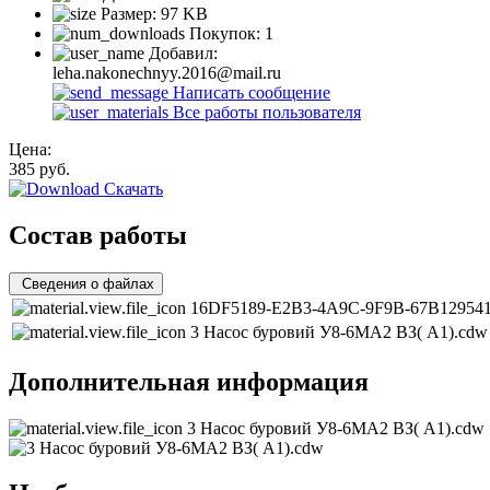
Размер:
97 KB
Покупок:
1
Добавил:
leha.nakonechnyy.2016@mail.ru
Написать сообщение
Все работы пользователя
Цена:
385
руб.
Скачать
Состав работы
Сведения о файлах
16DF5189-E2B3-4A9C-9F9B-67B129541
3 Насос буровий У8-6МА2 ВЗ( А1).cd
Дополнительная информация
3 Насос буровий У8-6МА2 ВЗ( А1).cdw