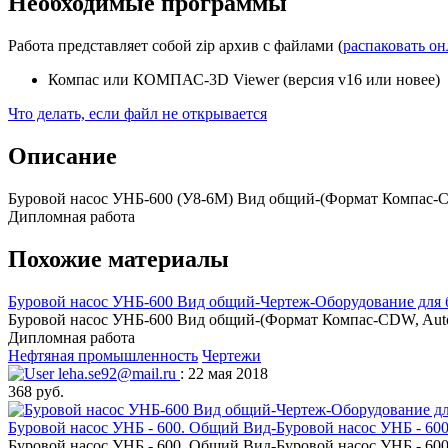
Необходимые программы
Работа представляет собой zip архив с файлами (
распаковать о
Компас или КОМПАС-3D Viewer (версия v16 или новее)
Что делать, если файл не открывается
Описание
Буровой насос УНБ-600 (У8-6М) Вид общий-(Формат Компас-CD
Дипломная работа
Похожие материалы
Буровой насос УНБ-600 Вид общий-Чертеж-Оборудование для б
Буровой насос УНБ-600 Вид общий-(Формат Компас-CDW, Autoc
Дипломная работа
Нефтяная промышленность
Чертежи
leha.se92@mail.ru
: 22 мая 2018
368 руб.
Буровой насос УНБ - 600. Общий Вид-Буровой насос УНБ - 60
Буровой насос УНБ - 600. Общий Вид-Буровой насос УНБ - 60