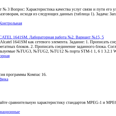
№ 3 Вопрос: Характеристика качества услуг связи и пути его у
зговорам, исходя из следующих данных (таблица 1). Задача: Зап
 Контрольная
CATEL 1641SM. Лабораторная работа №2. Вариант №15, 5
lcatel 1641SM как сетевого элемента. Задание: 1. Прописать со
гатных блоков. 2. Прописать соединение заданного блока. Согл
зуемые №TUG3, №TUG2, №TU12 № порта STM-1 1, 6 1 3.2.1 W 2, 
орная
сия программы Компас 16.
афика
Дайте сравнительную характеристику стандартов MPEG-1 и MPEG
енационные