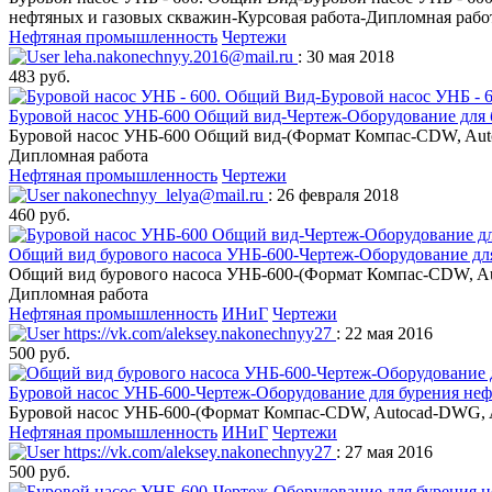
нефтяных и газовых скважин-Курсовая работа-Дипломная рабо
Нефтяная промышленность
Чертежи
leha.nakonechnyy.2016@mail.ru
: 30 мая 2018
483 руб.
Буровой насос УНБ-600 Общий вид-Чертеж-Оборудование для б
Буровой насос УНБ-600 Общий вид-(Формат Компас-CDW, Autoc
Дипломная работа
Нефтяная промышленность
Чертежи
nakonechnyy_lelya@mail.ru
: 26 февраля 2018
460 руб.
Общий вид бурового насоса УНБ-600-Чертеж-Оборудование для
Общий вид бурового насоса УНБ-600-(Формат Компас-CDW, Aut
Дипломная работа
Нефтяная промышленность
ИНиГ
Чертежи
https://vk.com/aleksey.nakonechnyy27
: 22 мая 2016
500 руб.
Буровой насос УНБ-600-Чертеж-Оборудование для бурения неф
Буровой насос УНБ-600-(Формат Компас-CDW, Autocad-DWG, Ad
Нефтяная промышленность
ИНиГ
Чертежи
https://vk.com/aleksey.nakonechnyy27
: 27 мая 2016
500 руб.