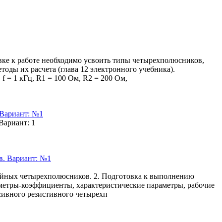
ке к работе необходимо усвоить типы четырехполюсников,
оды их расчета (глава 12 электронного учебника).
f = 1 кГц, R1 = 100 Ом, R2 = 200 Ом,
Вариант: №1
ариант: 1
ейных четырехполюсников. 2. Подготовка к выполнению
аметры-коэффициенты, характеристические параметры, рабочие
ссивного резистивного четырехп