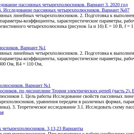
№ 5. Исследование пассивных четырехполюсников. Вариант №07
сивных линейных четырехполюсников. 2. Подготовка к выполнен
параметры-коэффициенты, характеристические параметры, рабочи
езистивного четырехполюсника (рисунок 1а и 1б) Е = 10 В, f = 1
люсников. Вариант №1
сивных линейных четырехполюсников. 2. Подготовка к выполнен
параметры-коэффициенты, характеристические параметры, рабочи
 300 Ом, R4 = 110 Ом,
ников. по дисциплине Теория электрических цепей (часть 2). 
люсников 1. Цель работы Исследование свойств пассивных лин
тырехполюсников, уравнения передачи в различных формах, пар
ника). 3. Теоретическое исследование 3.1. Исследовать схему п
ая
ых четырехполюсников. 3,13,23 Варианты
 четырехполюсников. При подготовке к работе необходимо усв