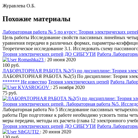
Журавлева О.Б.
Похожие материалы
Лабораторная работа № 5 по курсу: Теория электрических це
Цель работы Исследование свойств пассивных линейных четы
уравнения передачи в различных формах, параметры-коэффициен
Теоретическое исследование 3.1. Исследовать схему пассивного 
Теория электрических цепей
ДО СИБГУТИ
Работа Лабораторн
Romashka23
: 20 июня 2020
100 руб.
ЛАБОРАТОРНАЯ РАБОТА №2(5) по дисциплине: Теория электр
ЛАБОРАТОРНАЯ РАБОТА №2(5) По дисциплине: Теория электр
******* Не известно
Теория электрических цепей
Работа Лабо
KVASROGOV
: 25 ноября 2020
75 руб.
Теория электрических цепей. Лабораторная работа №5. Исслед
Лабораторная работа No 5 Исследование пассивных четырехпо
работы При подготовке к работе необходимо усвоить типы че
меры передачи, методы их расчета (глава 12 электронного учеб
Теория электрических цепей
ДО СИБГУТИ
Работа Лабораторн
SibGUTI2
: 20 июня 2020
130 руб.