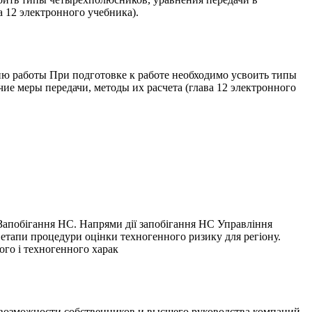
 12 электронного учебника).
ю работы При подготовке к работе необходимо усвоить типы
е меры передачи, методы их расчета (глава 12 электронного
. Запобігання НС. Напрями дії запобігання НС Управління
тапи процедури оцінки техногенного ризику для регіону.
ого і техногенного харак
 возможности собственников и высшего руководства компаний