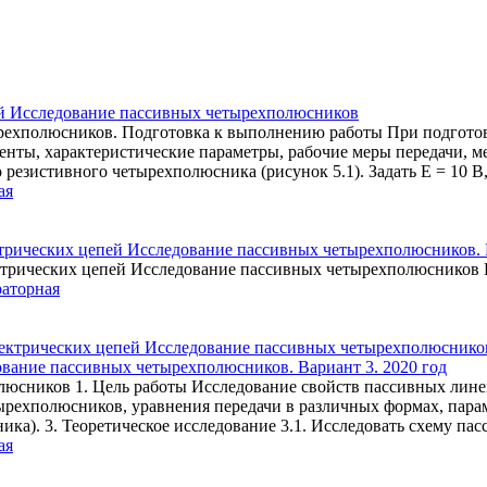
пей Исследование пассивных четырехполюсников
рехполюсников. Подготовка к выполнению работы При подготов
ты, характеристические параметры, рабочие меры передачи, мет
резистивного четырехполюсника (рисунок 5.1). Задать Е = 10 В, 
ая
ических цепей Исследование пассивных четырехполюсников. 
ических цепей Исследование пассивных четырехполюсников В
раторная
ование пассивных четырехполюсников. Вариант 3. 2020 год
люсников 1. Цель работы Исследование свойств пассивных лин
тырехполюсников, уравнения передачи в различных формах, пар
ника). 3. Теоретическое исследование 3.1. Исследовать схему па
ая