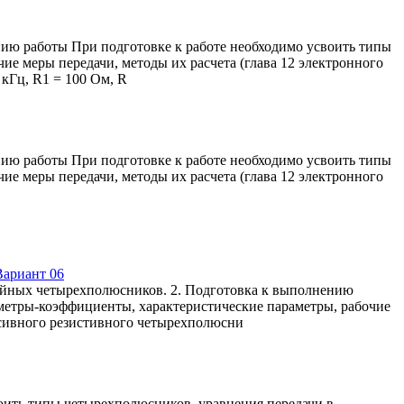
ию работы При подготовке к работе необходимо усвоить типы
е меры передачи, методы их расчета (глава 12 электронного
 кГц, R1 = 100 Ом, R
ию работы При подготовке к работе необходимо усвоить типы
е меры передачи, методы их расчета (глава 12 электронного
Вариант 06
ейных четырехполюсников. 2. Подготовка к выполнению
аметры-коэффициенты, характеристические параметры, рабочие
ассивного резистивного четырехполюсни
оить типы четырехполюсников, уравнения передачи в