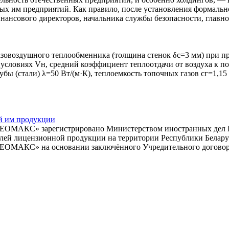
ных им предприятий. Как правило, после установления формаль
нансового директоров, начальника службы безопасности, главно
газовоздушного теплообменника (толщина стенок δс=3 мм) при 
х условиях Vн, средний коэффициент теплоотдачи от воздуха к по
бы (стали) λ=50 Вт/(м·К), теплоемкость топочных газов сг=1,15
й им продукции
ЕОМАКС» зарегистрировано Министерством иностранных дел Рес
елей лицензионной продукции на территории Республики Белару
ЕОМАКС» на основании заключённого Учредительного договора 