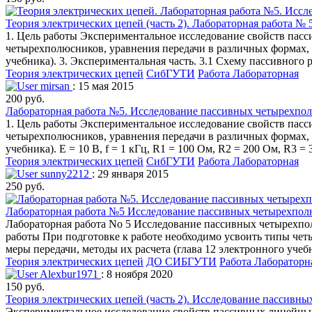
Теория электрических цепей (часть 2). Лабораторная работа 
1. Цель работы Экспериментальное исследование свойств пас
четырехполюсников, уравнения передачи в различных формах, 
учебника). 3. Экспериментальная часть. 3.1 Схему пассивного р
Теория электрических цепей
СибГУТИ
Работа Лабораторная
mirsan
: 15 мая 2015
200 руб.
Лабораторная работа №5. Исследование пассивных четырехпо
1. Цель работы Экспериментальное исследование свойств пас
четырехполюсников, уравнения передачи в различных формах, 
учебника). Е = 10 В, f = 1 кГц, R1 = 100 Ом, R2 = 200 Ом, R3 =
Теория электрических цепей
СибГУТИ
Работа Лабораторная
sunny2212
: 29 января 2015
250 руб.
Лабораторная работа №5 Исследование пассивных четырехполюс
Лабораторная работа No 5 Исследование пассивных четырехпо
работы При подготовке к работе необходимо усвоить типы че
меры передачи, методы их расчета (глава 12 электронного учеб
Теория электрических цепей
ДО СИБГУТИ
Работа Лабораторн
Alexbur1971
: 8 ноября 2020
150 руб.
Теория электрических цепей (часть 2). Исследование пассивн
Экспериментальное исследование свойств пассивных линейных