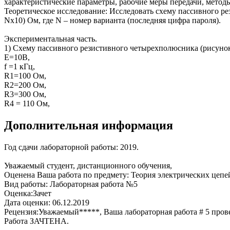
характеристические параметры, рабочие меры передачи, методы 
Теоретическое исследование: Исследовать схему пассивного рези
Nx10) Ом, где N – номер варианта (последняя цифра пароля).
Экспериментальная часть.
1) Схему пассивного резистивного четырехполюсника (рисунок
Е=10В,
f =1 кГц,
R1=100 Ом,
R2=200 Ом,
R3=300 Ом,
R4 = 110 Ом,
Дополнительная информация
Год сдачи лабораторной работы: 2019.
Уважаемый студент, дистанционного обучения,
Оценена Ваша работа по предмету: Теория электрических цепей
Вид работы: Лабораторная работа №5
Оценка:Зачет
Дата оценки: 06.12.2019
Рецензия:Уважаемый*****, Ваша лабораторная работа # 5 пров
Работа ЗАЧТЕНА.