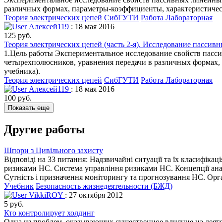
различных формах, параметры-коэффициенты, характеристически
Теория электрических цепей
СибГУТИ
Работа Лабораторная
Алексей119
: 18 мая 2016
125 руб.
Теория электрических цепей (часть 2-я). Исследование пассив
1.Цель работы Экспериментальное исследование свойств пасс
четырехполюсников, уравнения передачи в различных формах, 
учебника).
Теория электрических цепей
СибГУТИ
Работа Лабораторная
Алексей119
: 18 мая 2016
100 руб.
Показать еще
Другие работы
Шпори з Цивільного захисту
Відповіді на 33 питання: Надзвичайні ситуації та їх класифіка
ризиками НС. Система управління ризиками НС. Концепції ана
Сутність і призначення моніторингу та прогнозування НС. Орга
Учебник
Безопасность жизнедеятельности (БЖД)
VikkiROY
: 27 октября 2012
5 руб.
Кто контролирует холдинг
Одна из проблем, оказывающих существенное влияние на деят