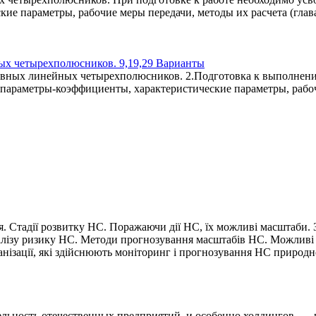
е параметры, рабочие меры передачи, методы их расчета (глава
ных четырехполюсников. 9,19,29 Варианты
ивных линейных четырехполюсников. 2.Подготовка к выполнени
параметры-коэффициенты, характеристические параметры, рабочи
ція. Стадії розвитку НС. Поражаючи дії НС, їх можливі масштаби
лізу ризику НС. Методи прогнозування масштабів НС. Можливі е
нізації, які здійснюють моніторинг і прогнозування НС природн
ельность отечественных предприятий, и особенно холдингов, —