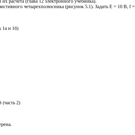
их расчета (глава 12 электронного учебника).
стивного четырехполюсника (рисунок 5.1). Задать Е = 10 В, f = 
 1а и 1б)
 (часть 2)
ерена.