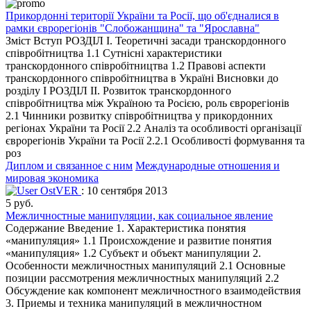
Прикордонні території України та Росії, що об'єдналися в
рамки єврорегіонів "Слобожанщина" та "Ярославна"
Зміст Вступ РОЗДІЛ I. Теоретичні засади транскордонного
співробітництва 1.1 Сутнісні характеристики
транскордонного співробітництва 1.2 Правові аспекти
транскордонного співробітництва в Україні Висновки до
розділу I РОЗДІЛ II. Розвиток транскордонного
співробітництва між Україною та Росією, роль єврорегіонів
2.1 Чинники розвитку співробітництва у прикордонних
регіонах України та Росії 2.2 Аналіз та особливості організації
єврорегіонів України та Росії 2.2.1 Особливості формування та
роз
Диплом и связанное с ним
Международные отношения и
мировая экономика
OstVER
: 10 сентября 2013
5 руб.
Межличностные манипуляции, как социальное явление
Содержание Введение 1. Характеристика понятия
«манипуляция» 1.1 Происхождение и развитие понятия
«манипуляция» 1.2 Субъект и объект манипуляции 2.
Особенности межличностных манипуляций 2.1 Основные
позиции рассмотрения межличностных манипуляций 2.2
Обсуждение как компонент межличностного взаимодействия
3. Приемы и техника манипуляций в межличностном