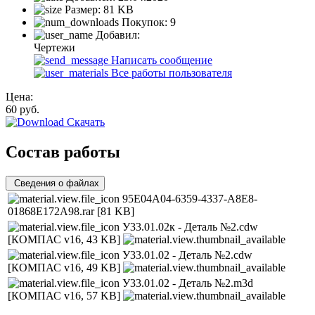
Размер:
81 KB
Покупок:
9
Добавил:
Чертежи
Написать сообщение
Все работы пользователя
Цена:
60
руб.
Скачать
Состав работы
Сведения о файлах
95E04A04-6359-4337-A8E8-
01868E172A98.rar
[81 KB]
У33.01.02к - Деталь №2.cdw
[КОМПАС v16, 43 KB]
У33.01.02 - Деталь №2.cdw
[КОМПАС v16, 49 KB]
У33.01.02 - Деталь №2.m3d
[КОМПАС v16, 57 KB]