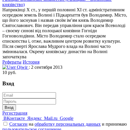
князівство)
Наприкінці X ст., у першій половині XI ст. адміністративним
осередком земель Волині і Підкарпаття був Володимир. Місто,
що його заснував і назвав своїм ім’ям князь Володимир
Святославович. Він передав управління цим краєм Всеволоді
– своєму синові від полоцької князівни Гогніди
Гогноволодівни. Місто Володимир стало осередком
єпископства і, отже, важливим центром розвитку культури.
Після смерті Ярослава Мудрого влада на Волині часто
змінювалася. Окрему князівську династію на Волині
започаткува
Рефераты
История
Qiwir
: 2 сентября 2013
10 руб.
Вход
Вход
Регистрация
ВКонтакте
Яндекс
Mail.ru
Google
Согласен
на
обработку персональных данных
и принимаю
пользовательское соглашение