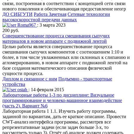
связи, построенная в соответствии с концепцией сети связи
нового поколения и обеспечивающая предоставление неогр
ДО СИБГУТИ
Работа Зачетная
Сетевые технологии
высокоскоростной передачи данных
Roma967
: 3 марта 2023
200 руб.
Совершенствование процесса смешивания сыпучих
материалов в новом аппарате с подвижной лентой
Целью работы является совершенствование процесса
смешивания сыпучих компонентов с соотношением 1:10 и
более, в том числе увлажненных или склонных к слипанию и
агломерированию, в новом аппарате с подвижной лентой на
базе создания математического описания физической
сущности процесса.
Диплом и связанное с ним
Подъемно - транспортные
устройства
ostah
: 14 февраля 2015
Лабораторные работы 1-3 по дисциплине: Визуальное
программирование и человеко-машинное взаимодействие
(часть 2). Вариант №6
Лабораторная работа 1 1.1. Изучить работу программы,
заданной по вариантам, дать ее краткое описание. Провести
CWT-анализ интерфейса программы, рассмотрев все
репрезентативные задачи (если задач больше 3-х, то
рассмотреть только 3). Отчёт об анализе должен содержать