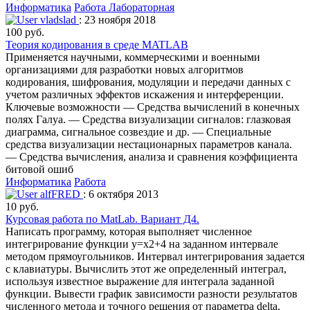
Информатика
Работа Лабораторная
vladslad
: 23 ноября 2018
100 руб.
Теория кодирования в среде MATLAB
Применяется научными, коммерческими и военными
организациями для разработки новых алгоритмов
кодирования, шифрования, модуляции и передачи данных с
учетом различных эффектов искажения и интерференции.
Ключевые возможности — Средства вычислений в конечных
полях Галуа. — Средства визуализации сигналов: глазковая
диаграмма, сигнальное созвездие и др. — Специальные
средства визуализации нестационарных параметров канала.
— Средства вычисления, анализа и сравнения коэффициента
битовой ошиб
Информатика
Работа
alfFRED
: 6 октября 2013
10 руб.
Курсовая работа по MatLab. Вариант Д4.
Написать программу, которая выполняет численное
интегрирование функции y=x2+4 на заданном интервале
методом прямоугольников. Интервал интегрирования задается
с клавиатуры. Вычислить этот же определенный интеграл,
используя известное выражение для интеграла заданной
функции. Вывести график зависимости разности результатов
численного метода и точного решения от параметра delta,