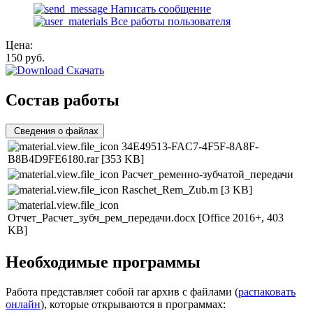
Написать сообщение
Все работы пользователя
Цена:
150
руб.
Скачать
Состав работы
Сведения о файлах
34E49513-FAC7-4F5F-8A8F-
B8B4D9FE6180.rar
[353 KB]
Расчет_ременно-зубчатой_передачи
Raschet_Rem_Zub.m
[3 KB]
Отчет_Расчет_зубч_рем_передачи.docx
[Office 2016+, 403
KB]
Необходимые программы
Работа представляет собой rar архив с файлами (
распаковать
онлайн
), которые открываются в программах: