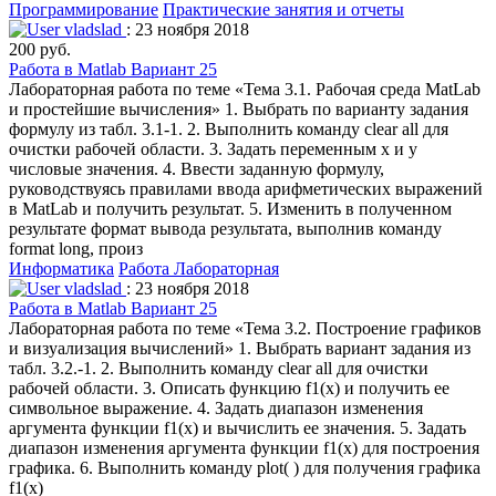
Программирование
Практические занятия и отчеты
vladslad
: 23 ноября 2018
200 руб.
Работа в Matlab Вариант 25
Лабораторная работа по теме «Тема 3.1. Рабочая среда MatLab
и простейшие вычисления» 1. Выбрать по варианту задания
формулу из табл. 3.1-1. 2. Выполнить команду clear all для
очистки рабочей области. 3. Задать переменным x и y
числовые значения. 4. Ввести заданную формулу,
руководствуясь правилами ввода арифметических выражений
в MatLab и получить результат. 5. Изменить в полученном
результате формат вывода результата, выполнив команду
format long, произ
Информатика
Работа Лабораторная
vladslad
: 23 ноября 2018
Работа в Matlab Вариант 25
Лабораторная работа по теме «Тема 3.2. Построение графиков
и визуализация вычислений» 1. Выбрать вариант задания из
табл. 3.2.-1. 2. Выполнить команду clear all для очистки
рабочей области. 3. Описать функцию f1(x) и получить ее
символьное выражение. 4. Задать диапазон изменения
аргумента функции f1(x) и вычислить ее значения. 5. Задать
диапазон изменения аргумента функции f1(x) для построения
графика. 6. Выполнить команду plot( ) для получения графика
f1(x)