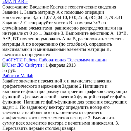
«MATLAB »
Содержание: Введение Краткие теоретические сведения
Задание 1. Задать матрицу А с помощью операции
конкатенации: 3,25 -1,07 2,34 10,10 0,25 -4,78 5,04 -7,79 3,31
Задание 2. Сгенерируйте массив В размером 3х3 со
случайными элементами, равномерно распределенными на
интервале от 0 до 1. Задание 3. Выполните действия: A+10*B,
A⋅B, BT почленно умножить А на В, расположить элементы
матрицы А по возрастанию (по столбцам), определить
максимальный и минимальный элементы матрицы В,
вычислить определител
СибГУТИ
Работа Лабораторная
Телекоммуникации
ДО Сибгути
: 1 февраля 2013
55 руб.
Работа в Matlab
Задайте значение переменной x и вычислите значения
арифметического выражения Задание 2 Напишите и
выполните файл-программу построения графиков следующих
функций. Для вычислений значений функций создайте файл-
функцию. Напишите файл-функцию для решения следующих
задач: 1. По заданному вектору определить номер его
элемента с наибольшим отклонением от среднего
арифметического всех элементов вектора: 2. Вычислить
сумму всех элементов вектора с нечетными индексами. 3.
Переставить первый столбец квадра