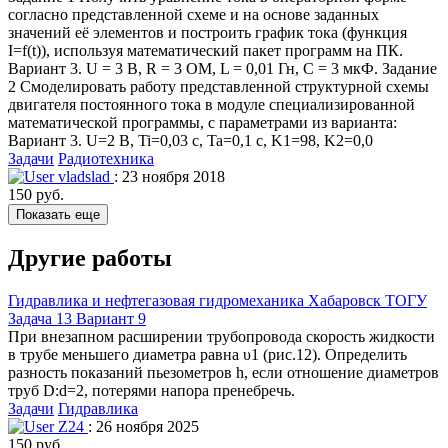
согласно представленной схеме и на основе заданных
значений её элементов и построить график тока (функция
I=f(t)), используя математический пакет программ на ПК.
Вариант 3. U = 3 В, R = 3 ОМ, L = 0,01 Гн, C = 3 мкФ. Задание
2 Смоделировать работу представленной структурной схемы
двигателя постоянного тока в модуле специализированной
математической программы, с параметрами из варианта:
Вариант 3. U=2 В, Ti=0,03 c, Ta=0,1 c, K1=98, K2=0,0
Задачи
Радиотехника
vladslad
: 23 ноября 2018
150 руб.
Показать еще
Другие работы
Гидравлика и нефтегазовая гидромеханика Хабаровск ТОГУ
Задача 13 Вариант 9
При внезапном расширении трубопровода скорость жидкости
в трубе меньшего диаметра равна υ1 (рис.12). Определить
разность показаний пьезометров h, если отношение диаметров
труб D:d=2, потерями напора пренебречь.
Задачи
Гидравлика
Z24
: 26 ноября 2025
150 руб.