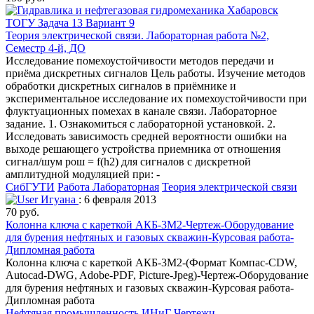
Теория электрической связи. Лабораторная работа №2,
Семестр 4-й, ДО
Исследование помехоустойчивости методов передачи и
приёма дискретных сигналов Цель работы. Изучение методов
обработки дискретных сигналов в приёмнике и
экспериментальное исследование их помехоустойчивости при
флуктуационных помехах в канале связи. Лабораторное
задание. 1. Ознакомиться с лабораторной установкой. 2.
Исследовать зависимость средней вероятности ошибки на
выходе решающего устройства приемника от отношения
сигнал/шум pош = f(h2) для сигналов с дискретной
амплитудной модуляцией при: -
СибГУТИ
Работа Лабораторная
Теория электрической связи
Игуана
: 6 февраля 2013
70 руб.
Колонна ключа с кареткой АКБ-3М2-Чертеж-Оборудование
для бурения нефтяных и газовых скважин-Курсовая работа-
Дипломная работа
Колонна ключа с кареткой АКБ-3М2-(Формат Компас-CDW,
Autocad-DWG, Adobe-PDF, Picture-Jpeg)-Чертеж-Оборудование
для бурения нефтяных и газовых скважин-Курсовая работа-
Дипломная работа
Нефтяная промышленность
ИНиГ
Чертежи