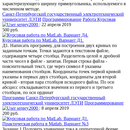
характеризующего ширину прямоугольника, используемого в
численном методе.
Санкт-Петербургский государственный электротехнический
университет ЛЭТИ
Программирование
Работа Курсовая
sergey2000
: 22 апреля 2019
500 руб.
Курсовая работа по MatLab. Вариант Д1.
Д1. Написать программу, для построения двух кривых по
заданным точкам. Точки задаются в текстовом файле,
содержащем четыре столбца. Разделитель целой и дробной
части чисел в файле - запятая. Первая строка файла -
пояснительный текст, где через символ # указаны
наименования столбцов. Координаты точек первой кривой
указаны в первых двух столбцах, координаты для второй
кривой - вторая пара столбцов исходного файла. По оси
абсцисс откладываются значения из первого и третьего
столбцов, по оси ординат
Программа
Санкт-Петербургский государственный
электротехнический университет ЛЭТИ
Программирование
sergey2000
: 8 апреля 2019
200 руб.
Практическая работа в Matlab. Вариант №3
Задание 1 Получить уравнение тока в операторной форме