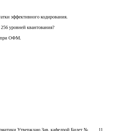
татки эффективного кодирования.
я 256 уровней квантования?
а при ОФМ.
рматики Утверждаю Зав. кафедрой Билет № ____11__