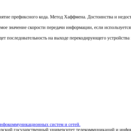
онятие префиксного кода. Метод Хаффмена. Достоинства и недос
уемое значение скорости передачи информации, если используетс
будет последовательность на выходе перекодирующего устройств
инфокоммуникационных систем и сетей.
ирский государственный университет телекоммуникаций и инфо