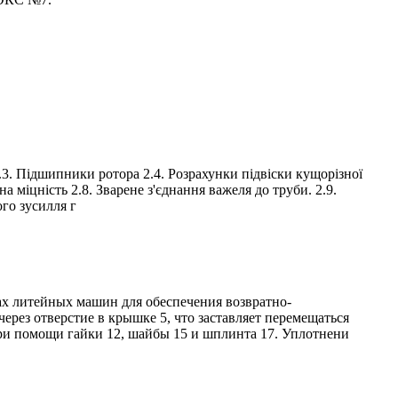
.3. Підшипники ротора 2.4. Розрахунки підвіски кущорізної
а міцність 2.8. Зварене з'єднання важеля до труби. 2.9.
го зусилля г
 литейных машин для обеспечения возвратно-
рез отверстие в крышке 5, что заставляет перемещаться
при помощи гайки 12, шайбы 15 и шплинта 17. Уплотнени