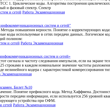
СС 1. Циклические коды. Алгоритмы построения циклических 
ный и фазовый спектр. Спектр
тем и сетей
Работа Экзаменационная
я инфокоммуникационных систем и сетей"
 Методы повышения верности. Понятие о корректирующих кодах.
ые коды используемые в сетях передачи данных. Логическое ко
ющий полином:
тем и сетей
Работа Экзаменационная
 инфокоммуникационных систем и сетей»
тот сигнала и частоту следования импульсов, если на экране т
25 строками в каждом номинальное значение частоты разложения п
оде нелинейного кодера с характеристикой компрессирования ти
а Экзаменационная
кзамен. Билет №10
начение. Понятие префиксного кода. Метод Хаффмена. Достоинст
орости передачи информации, если используется 256 уровней ква
одирующего устройства при ОФМ.
и сетей
Работа Экзаменационная