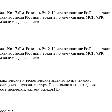
ала Р0х=7дБм, Рс вх=1мВт. 2. Найти отношение Рс-Рш в начале
ускания ствола РРЛ при передаче по нему сигнала МСП-ЧРК
ом виде с кодированием
ала Р0х=7дБм, Рс вх=1мВт. 2. Найти отношение Рс-Рш в начале
ускания ствола РРЛ при передаче по нему сигнала МСП-ЧРК
ом виде с кодированием
практические и теоретические задания по изученному
няйте указанную литературу. После выполнения задания
боте творчески, желаем успехов! Би
 ОКС №7.