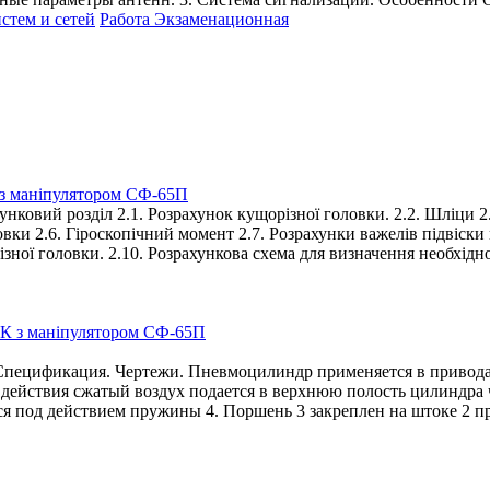
тем и сетей
Работа Экзаменационная
 з маніпулятором СФ-65П
унковий розділ 2.1. Розрахунок кущорізної головки. 2.2. Шліци 2
вки 2.6. Гіроскопічний момент 2.7. Розрахунки важелів підвіски н
зної головки. 2.10. Розрахункова схема для визначення необхідно
ецификация. Чертежи. Пневмоцилиндр применяется в приводах
ействия сжатый воздух подается в верхнюю полость цилиндра че
ся под действием пружины 4. Поршень 3 закреплен на штоке 2 