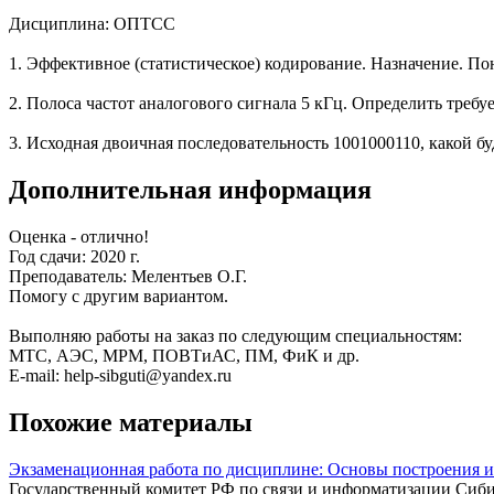
Дисциплина: ОПТСС
1. Эффективное (статистическое) кодирование. Назначение. П
2. Полоса частот аналогового сигнала 5 кГц. Определить треб
3. Исходная двоичная последовательность 1001000110, какой 
Дополнительная информация
Оценка - отлично!
Год сдачи: 2020 г.
Преподаватель: Мелентьев О.Г.
Помогу с другим вариантом.
Выполняю работы на заказ по следующим специальностям:
МТС, АЭС, МРМ, ПОВТиАС, ПМ, ФиК и др.
E-mail: help-sibguti@yandex.ru
Похожие материалы
Экзаменационная работа по дисциплине: Основы построения 
Государственный комитет РФ по связи и информатизации Сиб