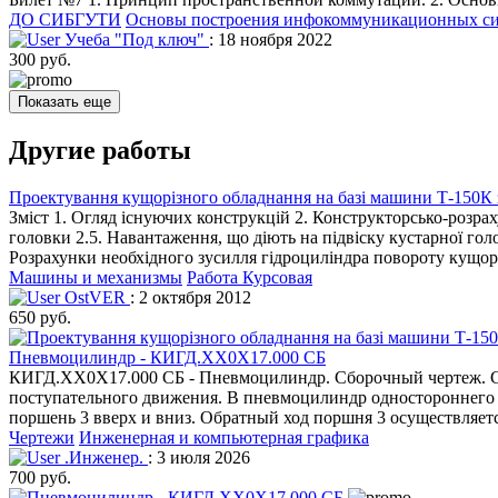
ДО СИБГУТИ
Основы построения инфокоммуникационных сис
Учеба "Под ключ"
: 18 ноября 2022
300 руб.
Показать еще
Другие работы
Проектування кущорізного обладнання на базі машини Т-150К
Зміст 1. Огляд існуючих конструкцій 2. Конструкторсько-розрах
головки 2.5. Навантаження, що діють на підвіску кустарної голо
Розрахунки необхідного зусилля гідроциліндра повороту кущорі
Машины и механизмы
Работа Курсовая
OstVER
: 2 октября 2012
650 руб.
Пневмоцилиндр - КИГД.ХХ0Х17.000 СБ
КИГД.ХХ0Х17.000 СБ - Пневмоцилиндр. Сборочный чертеж. Сп
поступательного движения. В пневмоцилиндр одностороннего д
поршень 3 вверх и вниз. Обратный ход поршня 3 осуществляет
Чертежи
Инженерная и компьютерная графика
.Инженер.
: 3 июля 2026
700 руб.