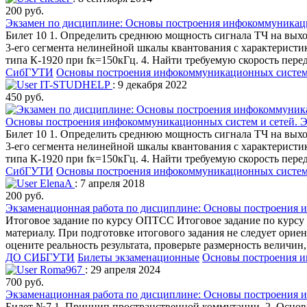
200 руб.
Экзамен по дисциплине: Основы построения инфокоммуникаци
Билет 10 1. Определить среднюю мощность сигнала ТЧ на выхо
3-его сегмента нелинейной шкалы квантования с характеристи
типа К-1920 при fк=150кГц. 4. Найти требуемую скорость пере
СибГУТИ
Основы построения инфокоммуникационных систем
IT-STUDHELP
: 9 декабря 2022
450 руб.
Основы построения инфокоммуникационных систем и сетей. Эк
Билет 10 1. Определить среднюю мощность сигнала ТЧ на выхо
3-его сегмента нелинейной шкалы квантования с характеристи
типа К-1920 при fк=150кГц. 4. Найти требуемую скорость пере
СибГУТИ
Основы построения инфокоммуникационных систем
ElenaA
: 7 апреля 2018
200 руб.
Экзаменационная работа по дисциплине: Основы построения 
Итоговое задание по курсу ОПТСС Итоговое задание по курсу 
материалу. При подготовке итогового задания не следует орие
оцените реальность результата, проверьте размерность величин
ДО СИБГУТИ
Билеты экзаменационные
Основы построения и
Roma967
: 29 апреля 2024
700 руб.
Экзаменационная работа по дисциплине: Основы построения 
Билет №7 1. Принцип пространственной коммутации. 2. Основ