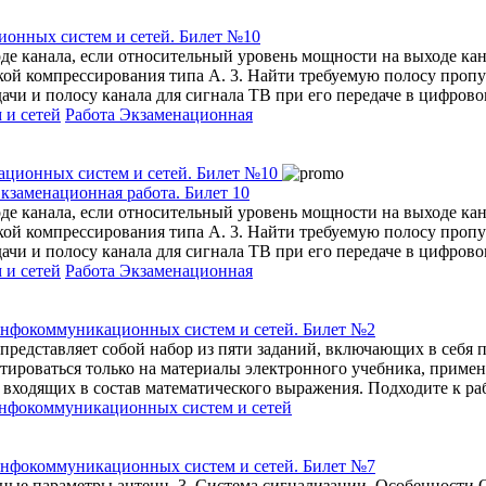
онных систем и сетей. Билет №10
де канала, если относительный уровень мощности на выходе кан
кой компрессирования типа А. 3. Найти требуемую полосу проп
дачи и полосу канала для сигнала ТВ при его передаче в цифров
 и сетей
Работа Экзаменационная
заменационная работа. Билет 10
де канала, если относительный уровень мощности на выходе кан
кой компрессирования типа А. 3. Найти требуемую полосу проп
дачи и полосу канала для сигнала ТВ при его передаче в цифров
 и сетей
Работа Экзаменационная
инфокоммуникационных систем и сетей. Билет №2
представляет собой набор из пяти заданий, включающих в себя 
нтироваться только на материалы электронного учебника, приме
, входящих в состав математического выражения. Подходите к ра
нфокоммуникационных систем и сетей
инфокоммуникационных систем и сетей. Билет №7
ные параметры антенн. 3. Система сигнализации. Особенности