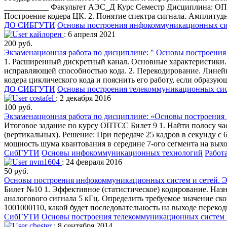
___________ Факультет АЭС_Д Курс Семестр Дисциплина: ОПТ
Построение кодера ЦК. 2. Понятие спектра сигнала. Амплитуд
ДО СИБГУТИ
Основы построения инфокоммуникационных сис
кайлорен
: 6 апреля 2021
200 руб.
Экзаменационная работа по дисциплине: " Основы построени
1. Расширенный дискретный канал. Основные характеристики.
исправляющей способностью кода. 2. Перекодирование. Линейн
кодера циклического кода и пояснить его работу, если образу
ДО СИБГУТИ
Основы построения телекоммуникационных сис
costafel
: 2 декабря 2016
100 руб.
Экзаменационная работа по дисциплине: «Основы построения
Итоговое задание по курсу ОПТСС Билет 9 1. Найти полосу час
(вертикальных). Решение: При передаче 25 кадров в секунду с 6
мощность шума квантования в середине 7-ого сегмента на вых
СибГУТИ
Основы инфокоммуникационных технологий
Работ
nvm1604
: 24 февраля 2016
50 руб.
Основы построения инфокоммуникационных систем и сетей. Э
Билет №10 1. Эффективное (статистическое) кодирование. Наз
аналогового сигнала 5 кГц. Определить требуемое значение ск
1001000110, какой будет последовательность на выходе перек
СибГУТИ
Основы построения телекоммуникационных систем 
chester
: 8 сентября 2014