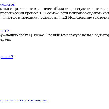
ихологов
мики социально-психологической адаптации студентов-психолог
ихологический процесс 1.3 Возможности психолого-педагогическ
чи, гипотеза и методики исследования 2.2 Исследование Заключе
ант 3
жающую среду Q, кДж/c. Средняя температура воды в радиаторе
редачи.
пользовательское соглашение