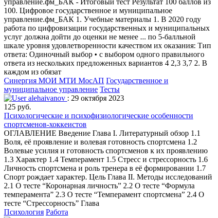
управление.фм_БАК - Итоговый тест Результат 100 баллов из
100. Цифровое государственное и муниципальное
управление.фм_БАК 1. Учебные материалы 1. В 2020 году
работа по цифровизации государственных и муниципальных
услуг должна дойти до оценки не менее ... по 5-балльной
шкале уровня удовлетворенности качеством их оказания: Тип
ответа: Одиночный выбор • с выбором одного правильного
ответа из нескольких предложенных вариантов 4 2,3 3,7 2. В
каждом из обязат
Синергия МОИ МТИ МосАП
Государственное и
муниципальное управление
Тесты
alehaivanov
: 29 октября 2023
125 руб.
Психологические и психофизиологические особенности
спортсменов-хоккеистов
ОГЛАВЛЕНИЕ Введение Глава I. Литературный обзор 1.1
Воля, её проявление и волевая готовность спортсмена 1.2
Волевые усилия и готовность спортсменов к их проявлению
1.3 Характер 1.4 Темперамент 1.5 Стресс и стрессорность 1.6
Личность спортсмена и роль тренера в её формировании 1.7
Спорт рождает характер. Цель Глава II. Методы исследований
2.1 О тесте “Коронарная личность” 2.2 О тесте “Формула
темперамента” 2.3 О тесте “Темперамент спортсмена” 2.4 О
тесте “Стрессорность” Глава
Психология
Работа