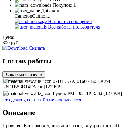
Покупок:
1
Добавил:
CameronCarmona
Написать сообщение
Все работы пользователя
Цена:
300
руб.
Скачать
Состав работы
Сведения о файлах
07DE752A-0160-4B08-A29F-
26E1B53B14FA.rar
[127 KB]
Рудюк РМТ-92 ЛР-3.pkt
[127 KB]
Что делать, если файл не открывается
Описание
Проверял Костюкович, поставил зачет, внутри файл .pkt