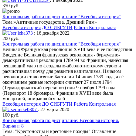
IT-STUDHELP
: 1 декабря 2022
350 руб.
Контрольная работа по дисциплине "Всеобщая история"
Тема:«Античные государства. Древний Рим»
Всеобщая история
ДО СИБГУТИ
Работа Контрольная
leha373
: 16 декабря 2022
200 руб.
Контрольная работа по дисциплине "Всеобщая история"
Великая Французская революция XVIII века и её последствия
Введение Великая французская революция - буржуазно-
демократическая революция 1789-94 во Франции, нанёсшая
решающий удар по феодально-абсолютистскому строю и
расчистившая почву для развития капитализма. Началом
революции стало взятие Бастилии 14 июля 1789 года, а её
окончанием разные историки считают 27 июля 1794
(Термидорианский переворот) или 9 ноября 1799 года
(Переворот 18 брюмера). Франция в XVIII веке была
монархией, опиравшейся на б
Всеобщая история
ДО СИБГУТИ
Работа Контрольная
mike0307
: 27 марта 2020
100 руб.
Контрольная работа по дисциплине: Всеобщая история.
Вариант 8
Тема: "Крестоносцы и крестовые походы" Оглавление