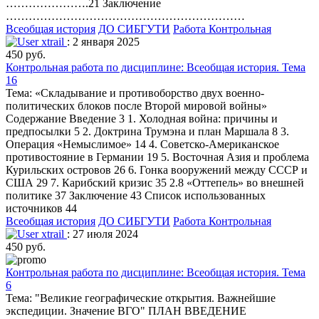
………………….21 Заключение
………………………………………………………
Всеобщая история
ДО СИБГУТИ
Работа Контрольная
xtrail
: 2 января 2025
450 руб.
Контрольная работа по дисциплине: Всеобщая история. Тема
16
Тема: «Складывание и противоборство двух военно-
политических блоков после Второй мировой войны»
Содержание Введение 3 1. Холодная война: причины и
предпосылки 5 2. Доктрина Трумэна и план Маршала 8 3.
Операция «Немыслимое» 14 4. Советско-Американское
противостояние в Германии 19 5. Восточная Азия и проблема
Курильских островов 26 6. Гонка вооружений между СССР и
США 29 7. Карибский кризис 35 2.8 «Оттепель» во внешней
политике 37 Заключение 43 Список использованных
источников 44
Всеобщая история
ДО СИБГУТИ
Работа Контрольная
xtrail
: 27 июля 2024
450 руб.
Контрольная работа по дисциплине: Всеобщая история. Тема
6
Тема: "Великие географические открытия. Важнейшие
экспедиции. Значение ВГО" ПЛАН ВВЕДЕНИЕ