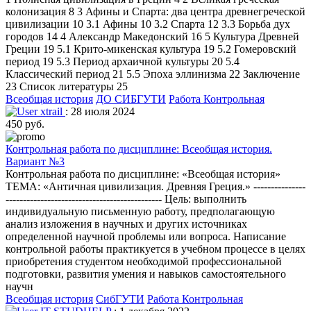
колонизация 8 3 Афины и Спарта: два центра древнегреческой
цивилизации 10 3.1 Афины 10 3.2 Спарта 12 3.3 Борьба дух
городов 14 4 Александр Македонский 16 5 Культура Древней
Греции 19 5.1 Крито-микенская культура 19 5.2 Гомеровский
период 19 5.3 Период архаичной культуры 20 5.4
Классический период 21 5.5 Эпоха эллинизма 22 Заключение
23 Список литературы 25
Всеобщая история
ДО СИБГУТИ
Работа Контрольная
xtrail
: 28 июля 2024
450 руб.
Контрольная работа по дисциплине: Всеобщая история.
Вариант №3
Контрольная работа по дисциплине: «Всеобщая история»
ТЕМА: «Античная цивилизация. Древняя Греция.» ---------------
--------------------------------------------- Цель: выполнить
индивидуальную письменную работу, предполагающую
анализ изложения в научных и других источниках
определенной научной проблемы или вопроса. Написание
контрольной работы практикуется в учебном процессе в целях
приобретения студентом необходимой профессиональной
подготовки, развития умения и навыков самостоятельного
научн
Всеобщая история
СибГУТИ
Работа Контрольная