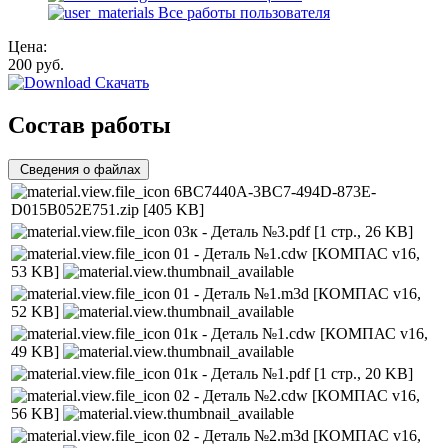
Все работы пользователя
Цена:
200
руб.
Скачать
Состав работы
Сведения о файлах
6BC7440A-3BC7-494D-873E-
D015B052E751.zip
[405 KB]
03к - Деталь №3.pdf
[1 стр., 26 KB]
01 - Деталь №1.cdw
[КОМПАС v16,
53 KB]
01 - Деталь №1.m3d
[КОМПАС v16,
52 KB]
01к - Деталь №1.cdw
[КОМПАС v16,
49 KB]
01к - Деталь №1.pdf
[1 стр., 20 KB]
02 - Деталь №2.cdw
[КОМПАС v16,
56 KB]
02 - Деталь №2.m3d
[КОМПАС v16,