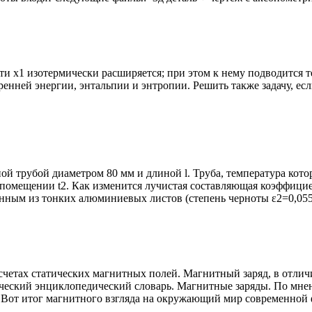
сти х1 изотермически расширяется; при этом к нему подводится 
ренней энергии, энтальпии и энтропии. Решить также задачу, ес
ной трубой диаметром 80 мм и длиной l. Труба, температура кот
в помещении t2. Как изменится лучистая составляющая коэффицие
нным из тонких алюминиевых листов (степень черноты ε2=0,05
етах статических магнитных полей. Магнитный заряд, в отличие о
ческий энциклопедический словарь. Магнитные заряды. По мне
ть. Вот итог магнитного взгляда на окружающий мир современной