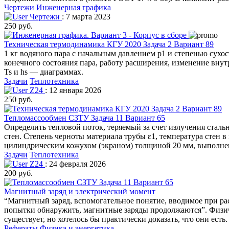
Чертежи
Инженерная графика
Чертежи
: 7 марта 2023
250 руб.
Техническая термодинамика КГУ 2020 Задача 2 Вариант 89
1 кг водяного пара с начальным давлением р1 и степенью сухо
конечного состояния пара, работу расширения, изменение внут
Ts и hs — диаграммах.
Задачи
Теплотехника
Z24
: 12 января 2026
250 руб.
Тепломассообмен СЗТУ Задача 11 Вариант 65
Определить тепловой поток, теряемый за счет излучения сталь
стен. Степень черноты материала трубы ε1, температура стен 
цилиндрическим кожухом (экраном) толщиной 20 мм, выполне
Задачи
Теплотехника
Z24
: 24 февраля 2026
200 руб.
Магнитный заряд и электрический момент
“Магнитный заряд, вспомогательное понятие, вводимое при расч
попытки обнаружить, магнитные заряды продолжаются”. Физи
существует, но хотелось бы практически доказать, что они ес
Рефераты
Физика и энергетика