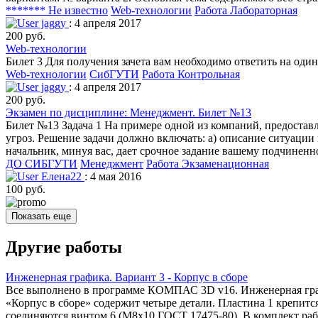
******* Не известно
Web-технологии
Работа Лабораторная
jaggy
: 4 апреля 2017
200 руб.
Web-технологии
Билет 3 Для получения зачета вам необходимо ответить на оди
Web-технологии
СибГУТИ
Работа Контрольная
jaggy
: 4 апреля 2017
200 руб.
Экзамен по дисциплине: Менеджмент. Билет №13
Билет №13 Задача 1 На примере одной из компаний, предостав
угроз. Решение задачи должно включать: a) описание ситуации
начальник, минуя вас, дает срочное задание вашему подчиненн
ДО СИБГУТИ
Менеджмент
Работа Экзаменационная
Елена22
: 4 мая 2016
100 руб.
Показать еще
Другие работы
Инженерная графика. Вариант 3 - Корпус в сборе
Все выполнено в программе КОМПАС 3D v16. Инженерная графи
«Корпус в сборе» содержит четыре детали. Пластина 1 крепитс
соединяются винтом 6 (М8х10 ГОСТ 17475-80). В комплект рабо