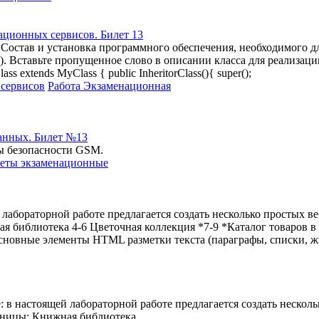
ационных сервисов. Билет 13
2. Состав и установка программного обеспечения, необходимого д
тавьте пропущенное слово в описании класса для реализации насле
Class extends MyClass { public InheritorClass(){ super();
 сервисов
Работа Экзаменационная
анных. Билет №13
ы безопасности GSM.
еты экзаменационные
 лабораторной работе предлагается создать несколько простых ве
я библиотека 4-6 Цветочная коллекция *7-9 *Каталог товаров в
сновные элементы HTML разметки текста (параграфы, списки, 
: в настоящей лабораторной работе предлагается создать несколь
раницы: Книжная библиотека