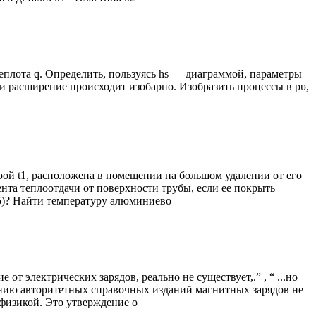
теплота q. Определить, пользуясь hs — диаграммой, параметры
ли расширение происходит изобарно. Изобразить процессы в pυ,
орой t1, расположена в помещении на большом удалении от его
нта теплоотдачи от поверхности трубы, если ее покрыть
5)? Найти температуру алюминиево
т электрических зарядов, реально не существует,.” , “ ...но
нию авторитетных справочных изданий магнитных зарядов не
 физикой. Это утверждение о