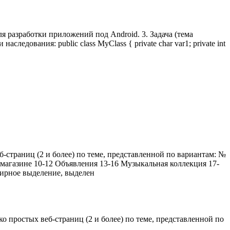
ля разработки приложений под Android. 3. Задача (тема
дования: public class MyClass { private char var1; private int
б-страниц (2 и более) по теме, представленной по вариантам: №
 магазине 10-12 Объявления 13-16 Музыкальная коллекция 17-
жирное выделение, выделен
ко простых веб-страниц (2 и более) по теме, представленной по