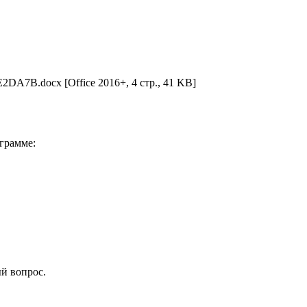
E2DA7B.docx
[Office 2016+, 4 стр., 41 KB]
грамме:
ый вопрос.