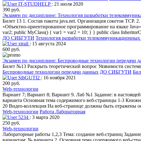
IT-STUDHELP
: 21 июля 2020
390 руб.
Экзамен по дисциплине: Технология разработки телекоммуник
Билет 13 1. Состав пакета java.net. Организация сокетов TCP. 
«Объектно-ориентированное программирование на языке Java»). Вс
var2; public MyClass() { var1 = var2 = 10; } } public class Inheritor
ДО СИБГУТИ
Технология разработки телекоммуникационных
xtrail
: 15 августа 2024
600 руб.
Экзамен по дисциплине: Беспроводные технологии передачи д
Билет №13 Раскрыть теоретический вопрос Уязвимости систем
Беспроводные технологии передачи данных
ДО СИБГУТИ
Бил
SibGUTI2
: 16 ноября 2021
200 руб.
Web-технологии
Вариант 7; Вариант 8; Вариант 9. Лаб №1 Задание: в настоящей
варианта Основная тема содержимого веб-страницы 1-3 Книжна
20 Видео-коллекция На веб-странице должны быть отражены о
Web-технологии
Работа Лабораторная
5234
: 3 марта 2020
250 руб.
Web-технологии
Лабораторные работы 1,2,3 Тема: создание веб-страниц Задание
вариантам: № варианта 2. Основная тема содержимого веб-ст