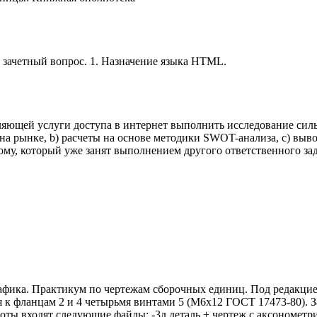
н зачетный вопрос. 1. Назначение языка HTML.
ляющей услуги доступа в интернет выполнить исследование силь
 на рынке, b) расчеты на основе методики SWOT-анализа, c) выв
ому, который уже занят выполнением другого ответственного за
ка. Практикум по чертежам сборочных единиц. Под редакцией 
я к фланцам 2 и 4 четырьмя винтами 5 (М6х12 ГОСТ 17473-80). З
ты входят следующие файлы: -3д деталь + чертеж с аксонометрие