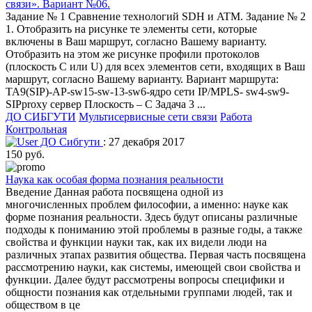
связи». Вариант №06.
Задание № 1 Сравнение технологий SDH и ATM. Задание № 2
1. Отобразить на рисунке те элементы сети, которые
включены в Ваш маршрут, согласно Вашему варианту.
Отобразить на этом же рисунке профили протоколов
(плоскость C или U) для всех элементов сети, входящих в Ваш
маршрут, согласно Вашему варианту. Вариант маршрута:
ТА9(SIP)-AP-sw15-sw-13-sw6-ядро сети IP/MPLS- sw4-sw9-
SIPproxy сервер Плоскость – С Задача 3 ...
ДО СИБГУТИ
Мультисервисные сети связи
Работа
Контрольная
ДО Сибгути
: 27 декабря 2017
150 руб.
Наука как особая форма познания реальности
Введение Данная работа посвящена одной из
многочисленных проблем философии, а именно: науке как
форме познания реальности. Здесь будут описаны различные
подходы к пониманию этой проблемы в разные годы, а также
свойства и функции науки так, как их видели люди на
различных этапах развития общества. Первая часть посвящена
рассмотрению науки, как системы, имеющей свои свойства и
функции. Далее будут рассмотрены вопросы специфики и
общности познания как отдельными группами людей, так и
обществом в це