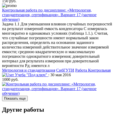
150 руб.
Контрольная работа по дисциплине: «Метрология,
стандартизация, сертификация». Вариант 17 (заочное
обучение)
Задача 1.1 Для уменьшения влияния случайных погрешностей
на результат измерений емкость конденсатора C измерялась
многократно в одинаковых условиях (таблица 1.1.). Считая,
что случайные погрешности имеют нормальный закон
распределения, определить на основании заданного
количества измерений действительное значение измеряемой
емкости; среднюю квадратическую и максимальную
погрешности однократного измерения; доверительный
интервал для результата измерения при доверительной
вероятности Pд; имеются л
Метрология и стандартизация
СибГУТИ
Работа Контрольная
Учеба "Под ключ"
: 30 мая 2016
1000 руб.
Показать еще
Другие работы