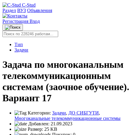
C-Stud
Раздел
ВУЗ
Объявления
Регистрация
Вход
Тип
Задачи
Задача по многоканальным
телекоммуникационным
системам (заочное обучение).
Вариант 17
Категории:
Задачи
,
ДО СИБГУТИ
,
Многоканальные телекоммуникационные системы
Добавлен:
21.09.2023
Размер:
25 KB
Покупок:
0