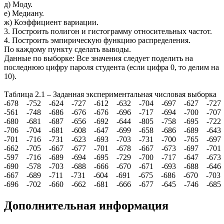
д) Моду.
е) Медиану.
ж) Коэффициент вариации.
3. Построить полигон и гистограмму относительных частот.
4. Построить эмпирическую функцию распределения.
По каждому пункту сделать выводы.
Данные по выборке: Все значения следует поделить на
последнюю цифру пароля студента (если цифра 0, то делим на
10).
Таблица 2.1 – Заданная экспериментальная числовая выборка
-678 -752 -624 -727 -612 -632 -704 -697 -627 -727
-561 -748 -686 -676 -676 -696 -717 -694 -700 -707
-680 -681 -687 -656 -692 -644 -805 -758 -695 -722
-706 -704 -681 -608 -647 -699 -658 -686 -689 -643
-701 -716 -731 -623 -693 -703 -731 -700 -765 -697
-662 -705 -667 -677 -701 -678 -667 -673 -697 -701
-597 -716 -689 -694 -695 -729 -700 -717 -647 -673
-690 -578 -703 -688 -666 -670 -671 -693 -688 -646
-667 -689 -711 -731 -604 -691 -675 -686 -670 -703
-696 -702 -660 -662 -681 -666 -677 -645 -746 -685
Дополнительная информация