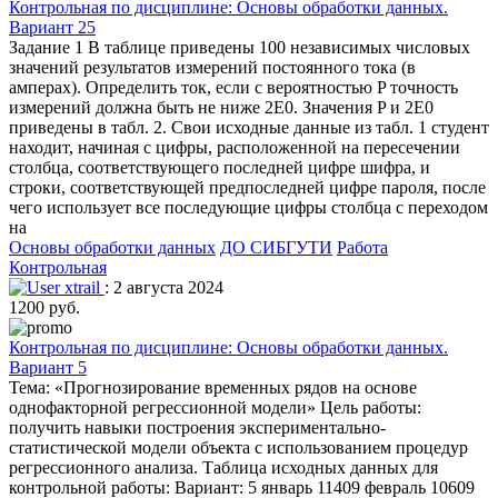
Контрольная по дисциплине: Основы обработки данных.
Вариант 25
Задание 1 В таблице приведены 100 независимых числовых
значений результатов измерений постоянного тока (в
амперах). Определить ток, если с вероятностью P точность
измерений должна быть не ниже 2E0. Значения P и 2E0
приведены в табл. 2. Свои исходные данные из табл. 1 студент
находит, начиная с цифры, расположенной на пересечении
столбца, соответствующего последней цифре шифра, и
строки, соответствующей предпоследней цифре пароля, после
чего использует все последующие цифры столбца с переходом
на
Основы обработки данных
ДО СИБГУТИ
Работа
Контрольная
xtrail
: 2 августа 2024
1200 руб.
Контрольная по дисциплине: Основы обработки данных.
Вариант 5
Тема: «Прогнозирование временных рядов на основе
однофакторной регрессионной модели» Цель работы:
получить навыки построения экспериментально-
статистической модели объекта с использованием процедур
регрессионного анализа. Таблица исходных данных для
контрольной работы: Вариант: 5 январь 11409 февраль 10609