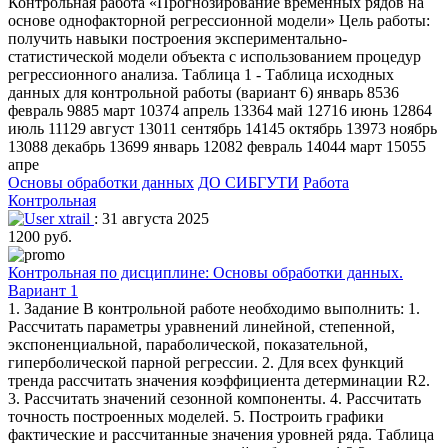
Контрольная работа «Прогнозирование временных рядов на
основе однофакторной регрессионной модели» Цель работы:
получить навыки построения экспериментально-
статистической модели объекта с использованием процедур
регрессионного анализа. Таблица 1 - Таблица исходных
данных для контрольной работы (вариант 6) январь 8536
февраль 9885 март 10374 апрель 13364 май 12716 июнь 12864
июль 11129 август 13011 сентябрь 14145 октябрь 13973 ноябрь
13088 декабрь 13699 январь 12082 февраль 14044 март 15055
апре
Основы обработки данных
ДО СИБГУТИ
Работа
Контрольная
xtrail
: 31 августа 2025
1200 руб.
Контрольная по дисциплине: Основы обработки данных.
Вариант 1
1. Задание В контрольной работе необходимо выполнить: 1.
Рассчитать параметры уравнений линейной, степенной,
экспоненциальной, параболической, показательной,
гиперболической парной регрессии. 2. Для всех функций
тренда рассчитать значения коэффициента детерминации R2.
3. Рассчитать значений сезонной компоненты. 4. Рассчитать
точность построенных моделей. 5. Построить графики
фактические и рассчитанные значения уровней ряда. Таблица