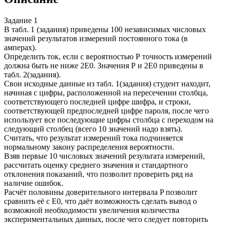
Задание 1
В табл. 1 (задания) приведены 100 независимых числовых
значений результатов измерений постоянного тока (в
амперах).
Определить ток, если с вероятностью Р точность измерений
должна быть не ниже 2E0. Значения Р и 2E0 приведены в
табл. 2(задания).
Свои исходные данные из табл. 1(задания) студент находит,
начиная с цифры, расположенной на пересечении столбца,
соответствующего последней цифре шифра, и строки,
соответствующей предпоследней цифре пароля, после чего
использует все последующие цифры столбца с переходом на
следующий столбец (всего 10 значений надо взять).
Считать, что результат измерений тока подчиняется
нормальному закону распределения вероятности.
Взяв первые 10 числовых значений результата измерений,
рассчитать оценку среднего значения и стандартного
отклонения показаний, что позволит проверить ряд на
наличие ошибок.
Расчёт половины доверительного интервала P позволит
сравнить её с E0, что даёт возможность сделать вывод о
возможной необходимости увеличения количества
экспериментальных данных, после чего следует повторить