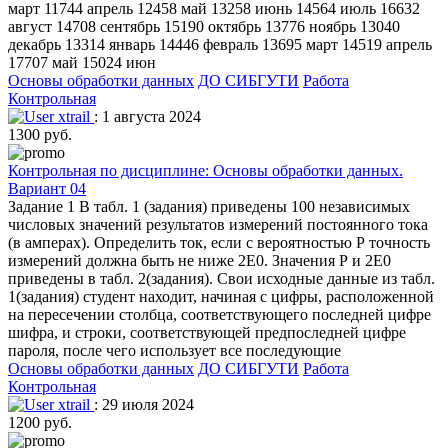
март 11744 апрель 12458 май 13258 июнь 14564 июль 16632
август 14708 сентябрь 15190 октябрь 13776 ноябрь 13040
декабрь 13314 январь 14446 февраль 13695 март 14519 апрель
17707 май 15024 июн
Основы обработки данных
ДО СИБГУТИ
Работа
Контрольная
xtrail
: 1 августа 2024
1300 руб.
Контрольная по дисциплине: Основы обработки данных.
Вариант 04
Задание 1 В табл. 1 (задания) приведены 100 независимых
числовых значений результатов измерений постоянного тока
(в амперах). Определить ток, если с вероятностью Р точность
измерений должна быть не ниже 2E0. Значения Р и 2E0
приведены в табл. 2(задания). Свои исходные данные из табл.
1(задания) студент находит, начиная с цифры, расположенной
на пересечении столбца, соответствующего последней цифре
шифра, и строки, соответствующей предпоследней цифре
пароля, после чего использует все последующие
Основы обработки данных
ДО СИБГУТИ
Работа
Контрольная
xtrail
: 29 июля 2024
1200 руб.