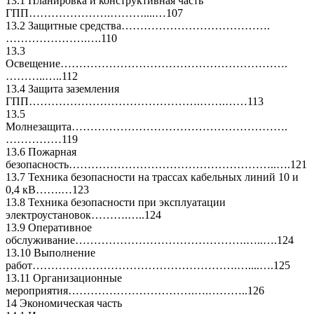
13.1 Планировка и конструктивная часть
ГПП………………….………....…107
13.2 Защитные средства………………………………….
………………….….110
13.3
Освещение…………………………………………………….
………..…..112
13.4 Защита заземления
ГПП……………………………………….…….……113
13.5
Молнезащита………………………………………………….
……………119
13.6 Пожарная
безопасность………………………………………………..….121
13.7 Техника безопасности на трассах кабельных линий 10 и
0,4 кВ…….…123
13.8 Техника безопасности при эксплуатации
электроустановок……….…..124
13.9 Оперативное
обслуживание……………………………………….…..….124
13.10 Выполнение
работ……………………………………………….…....….125
13.11 Организационные
мероприятия…………………………….….………..126
14 Экономическая часть