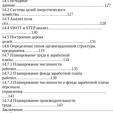
14.1 Исходные
данные………………………………………………….………127
14.2 Система целей энергетического
хозяйства……………………..………..127
14.3 Анализ поля
сил……………………………………………….…….…….128
14.4 SWOT и STEP анализ………………………………….
………….…...….130
14.5 Построение дерева
целей……………………………………………...…..131
14.6 Определение типов организационной структуры
предприятия………..133
14.7 Планирование труда и заработной
платы…………………………..……134
14.7.1 Планирование численности
рабочих…………………………….....…..135
14.7.2 Планирование фонда заработной платы
рабочих………………....…..139
14.7.3 Планирование численности и фонда заработной платы
персонала
управления………………………………………………….…..
…..141
14.7.4 Планирование производительности
труда…………………….………143
Заключение……………………………………………………………