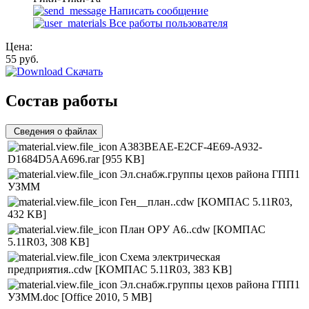
Написать сообщение
Все работы пользователя
Цена:
55
руб.
Скачать
Состав работы
Сведения о файлах
A383BEAE-E2CF-4E69-A932-
D1684D5AA696.rar
[955 KB]
Эл.снабж.группы цехов района ГПП1
УЗММ
Ген__план..cdw
[КОМПАС 5.11R03,
432 KB]
План ОРУ А6..cdw
[КОМПАС
5.11R03, 308 KB]
Схема электрическая
предприятия..cdw
[КОМПАС 5.11R03, 383 KB]
Эл.снабж.группы цехов района ГПП1
УЗММ.doc
[Office 2010, 5 MB]