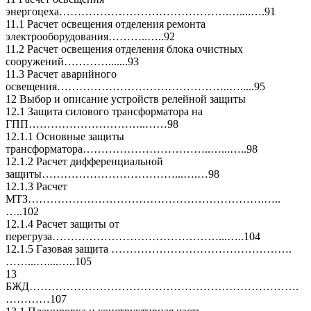
энергоцеха……………………………………….…....….91
11.1 Расчет освещения отделения ремонта
электрооборудования………..…..92
11.2 Расчет освещения отделения блока очистных
сооружений………….......93
11.3 Расчет аварийного
освещения………………………………………..….....95
12 Выбор и описание устройств релейной защиты
12.1 Защита силового трансформатора на
ГПП…………………………..……98
12.1.1 Основные защиты
трансформатора……………………………..…...…..98
12.1.2 Расчет дифференциальной
защиты………………………………...….…98
12.1.3 Расчет
МТЗ……………………………………………………….…..
…..102
12.1.4 Расчет защиты от
перегруза………………………………………...…..104
12.1.5 Газовая защита ………………………………………….
……...…....…..105
13
БЖД……………………………………………………………….
…………107