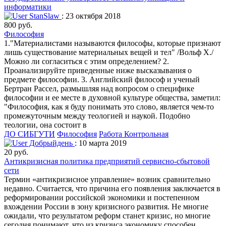
информатики
StanSlaw
: 23 октября 2018
800 руб.
Философия
1."Материалистами называются философы, которые признают
лишь существование материальных вещей и тел" /Вольф Х./
Можно ли согласиться с этим определением? 2.
Проанализируйте приведенные ниже высказывания о
предмете философии. 3. Английский философ и ученый
Бертран Рассел, размышляя над вопросом о специфике
философии и ее месте в духовной культуре общества, заметил:
"Философия, как я буду понимать это слово, является чем-то
промежуточным между теологией и наукой. Подобно
теологии, она состоит в
ДО СИБГУТИ
Философия
Работа Контрольная
Добрыйдень
: 10 марта 2019
20 руб.
Антикризисная политика предприятий сервисно-сбытовой
сети
Термин «антикризисное управление» возник сравнительно
недавно. Считается, что причина его появления заключается в
реформировании российской экономики и постепенном
вхождении России в зону кризисного развития. Не многие
ожидали, что результатом реформ станет кризис, но многие
сегодня понимают, что из кризиса экономику способен