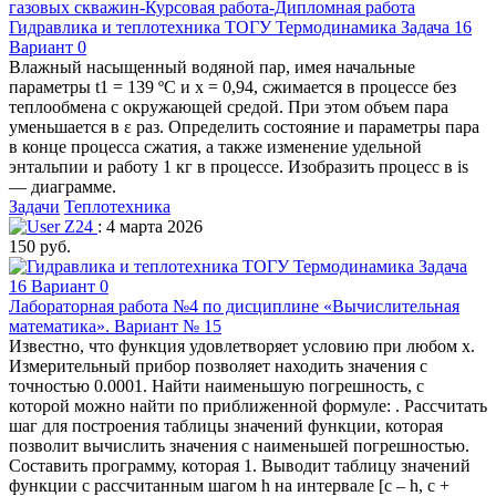
Гидравлика и теплотехника ТОГУ Термодинамика Задача 16
Вариант 0
Влажный насыщенный водяной пар, имея начальные
параметры t1 = 139 ºС и х = 0,94, сжимается в процессе без
теплообмена с окружающей средой. При этом объем пара
уменьшается в ε раз. Определить состояние и параметры пара
в конце процесса сжатия, а также изменение удельной
энтальпии и работу 1 кг в процессе. Изобразить процесс в is
— диаграмме.
Задачи
Теплотехника
Z24
: 4 марта 2026
150 руб.
Лабораторная работа №4 по дисциплине «Вычислительная
математика». Вариант № 15
Известно, что функция удовлетворяет условию при любом x.
Измерительный прибор позволяет находить значения с
точностью 0.0001. Найти наименьшую погрешность, с
которой можно найти по приближенной формуле: . Рассчитать
шаг для построения таблицы значений функции, которая
позволит вычислить значения с наименьшей погрешностью.
Составить программу, которая 1. Выводит таблицу значений
функции с рассчитанным шагом h на интервале [c – h, c +