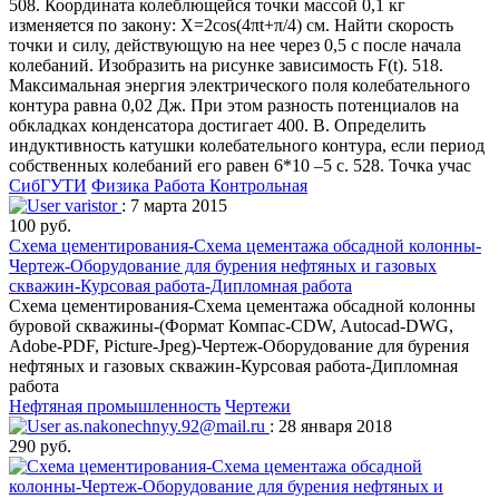
508. Координата колеблющейся точки массой 0,1 кг
изменяется по закону: Х=2cos(4πt+π/4) см. Найти скорость
точки и силу, действующую на нее через 0,5 с после начала
колебаний. Изобразить на рисунке зависимость F(t). 518.
Максимальная энергия электрического поля колебательного
контура равна 0,02 Дж. При этом разность потенциалов на
обкладках конденсатора достигает 400. В. Определить
индуктивность катушки колебательного контура, если период
собственных колебаний его равен 6*10 –5 с. 528. Точка учас
СибГУТИ
Физика
Работа Контрольная
varistor
: 7 марта 2015
100 руб.
Схема цементирования-Схема цементажа обсадной колонны-
Чертеж-Оборудование для бурения нефтяных и газовых
скважин-Курсовая работа-Дипломная работа
Схема цементирования-Схема цементажа обсадной колонны
буровой скважины-(Формат Компас-CDW, Autocad-DWG,
Adobe-PDF, Picture-Jpeg)-Чертеж-Оборудование для бурения
нефтяных и газовых скважин-Курсовая работа-Дипломная
работа
Нефтяная промышленность
Чертежи
as.nakonechnyy.92@mail.ru
: 28 января 2018
290 руб.