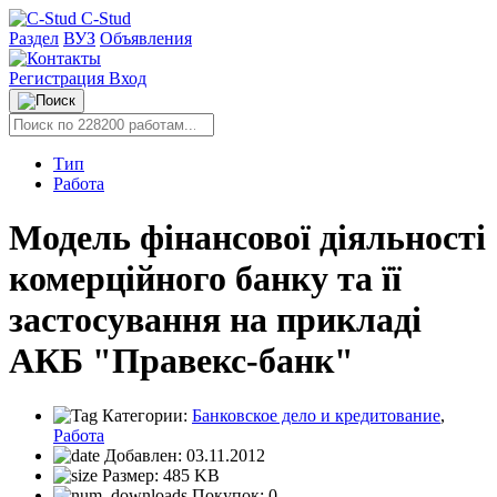
C-Stud
Раздел
ВУЗ
Объявления
Регистрация
Вход
Тип
Работа
Модель фінансової діяльності
комерційного банку та її
застосування на прикладі
АКБ "Правекс-банк"
Категории:
Банковское дело и кредитование
,
Работа
Добавлен:
03.11.2012
Размер:
485 KB
Покупок:
0