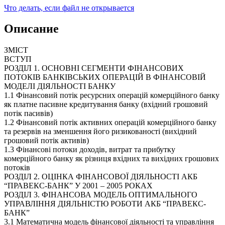
Что делать, если файл не открывается
Описание
ЗМІСТ
ВСТУП
РОЗДІЛ 1. ОСНОВНІ СЕГМЕНТИ ФІНАНСОВИХ
ПОТОКІВ БАНКІВСЬКИХ ОПЕРАЦІЙ В ФІНАНСОВІЙ
МОДЕЛІ ДІЯЛЬНОСТІ БАНКУ
1.1 Фінансовий потік ресурсних операцій комерційного банку
як платне пасивне кредитування банку (вхідний грошовий
потік пасивів)
1.2 Фінансовий потік активних операцій комерційного банку
та резервів на зменшення його ризикованості (вихідний
грошовий потік активів)
1.3 Фінансові потоки доходів, витрат та прибутку
комерційного банку як різниця вхідних та вихідних грошових
потоків
РОЗДІЛ 2. ОЦІНКА ФІНАНСОВОЇ ДІЯЛЬНОСТІ АКБ
“ПРАВЕКС-БАНК” У 2001 – 2005 РОКАХ
РОЗДІЛ 3. ФІНАНСОВА МОДЕЛЬ ОПТИМАЛЬНОГО
УПРАВЛІННЯ ДІЯЛЬНІСТЮ РОБОТИ АКБ “ПРАВЕКС-
БАНК”
3.1 Математична модель фінансової діяльності та управління