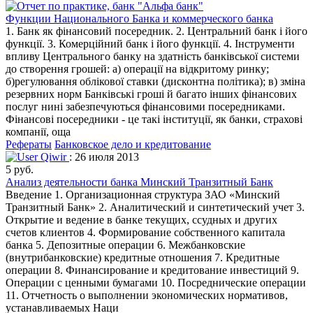
Функции Национального Банка и коммерческого банка
1. Банк як фінансовий посередник. 2. Центральний банк і його
функції. 3. Комерційний банк і його функції. 4. Інструменти
впливу Центрального банку на здатність банківської системи
до створення грошей: а) операції на відкритому ринку;
б)регулювання облікової ставки (дисконтна політика); в) зміна
резервних норм Банківські гроші й багато інших фінансових
послуг нині забезпечуються фінансовими посередниками.
Фінансові посередники - це такі інституції, як банки, страхові
компанії, оща
Рефераты
Банковское дело и кредитование
Qiwir
: 26 июля 2013
5 руб.
Анализ деятельности банка Минский Транзитный Банк
Введение 1. Организационная структура ЗАО «Минский
Транзитный Банк» 2. Аналитический и синтетический учет 3.
Открытие и ведение в банке текущих, ссудных и других
счетов клиентов 4. Формирование собственного капитала
банка 5. Депозитные операции 6. Межбанковские
(внутрибанковские) кредитные отношения 7. Кредитные
операции 8. Финансирование и кредитование инвестиций 9.
Операции с ценными бумагами 10. Посреднические операции
11. Отчетность о выполнении экономических нормативов,
устанавливаемых Наци