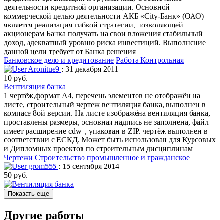
деятельности кредитной организации. Основной
коммерческой целью деятельности АКБ «City-Банк» (ОАО)
является реализация гибкой стратегии, позволяющей
акционерам Банка получать на свои вложения стабильный
доход, адекватный уровню риска инвестиций. Выполнение
данной цели требует от Банка решения
Банковское дело и кредитование
Работа Контрольная
Aronitue9
: 31 декабря 2011
10 руб.
Вентиляция банка
1 чертёж,формат А4, перечень элементов не отображён на
листе, строительный чертеж вентиляция банка, выполнен в
компасе 8ой версии. На листе изображёна вентиляция банка,
проставлены размеры, основная надпись не заполнена, файл
имеет расширение cdw. , упакован в ZIP. чертёж выполнен в
соответствии с ЕСКД. Может быть использован для Курсовых
и Дипломных проектов по строительным дисциплинам
Чертежи
Строительство промышленное и гражданское
grom555
: 15 сентября 2014
50 руб.
Показать еще
Другие работы