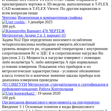
просматривать чертежи и 3D-модели, выполненные в T-FLEX
CAD возможно в T-FLEX Viewer. По другим вариантам и
всем вопросам пиши
Чертежи
Инженерная и компьютерная графика
coolns
: 3 декабря 2025
300 руб.
Метрология. Задачи 2 и 3. вариант 03
Задача No2 При определении вносимого ослабления
четырехполюсника необходимо измерить абсолютный
уровень мощности рн, отдаваемой генератором с внутренним
сопротивлением Rг и ЭДС E в сопротивление нагрузки Rн
(рисунок 2.1). Мощность в нагрузке измеряют с помощью
либо вольтметра V, либо амперметра А при нормальных
условиях измерения. Показания этих приборов и их
метрологические характеристики - условное обозначение
класса точности и конечное значение шкалы прибора или
диапазона измерения приведены
ДО СИБГУТИ
Метрология, стандартизация и сертификация в
инфокоммуникациях
Работа Контрольная
kosegorkan2
: 19 июня 2020
100 руб.
Организация финансового менеджмента на предприятии
Введение 3 1 Основные понятия и виды финансового