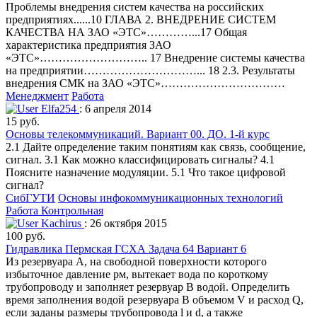
Проблемы внедрения систем качества на российских
предприятиях......10 ГЛАВА 2. ВНЕДРЕНИЕ СИСТЕМ
КАЧЕСТВА НА ЗАО «ЭТС»…………...17 Общая
характеристика предприятия ЗАО
«ЭТС»……………………….. 17 Внедрение системы качества
на предприятии…………………………... 18 2.3. Результаты
внедрения СМК на ЗАО «ЭТС»……………………………
Менеджмент
Работа
Elfa254
: 6 апреля 2014
15 руб.
Основы телекоммуникаций. Вариант 00. ДО. 1-й курс
2.1 Дайте определение таким понятиям как связь, сообщение,
сигнал. 3.1 Как можно классифицировать сигналы? 4.1
Поясните назначение модуляции. 5.1 Что такое цифровой
сигнал?
СибГУТИ
Основы инфокоммуникационных технологий
Работа Контрольная
Kachirus
: 26 октября 2015
100 руб.
Гидравлика Пермская ГСХА Задача 64 Вариант 6
Из резервуара А, на свободной поверхности которого
избыточное давление рм, вытекает вода по короткому
трубопроводу и заполняет резервуар В водой. Определить
время заполнения водой резервуара В объемом V и расход Q,
если заданы размеры трубопровода l и d, а также