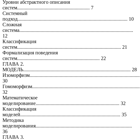
Уровни абстрактного описания
систем.......................................................... 7
Системный
подход........................................................................................ 10
Сложная
система...........................................................................................
12
Классификация
систем................................................................................... 21
Формализация поведения
систем.................................................................. 22
ГЛАВА 2.
МОДЕЛЬ...................................................................................... 28
Изоморфизм.........................................................................................
30
Гомоморфизм.......................................................................................
32
Математическое
моделирование................................................................... 32
Классификация
моделей................................................................................ 35
Методика
моделирования.............................................................................
36
ГЛАВА 3.