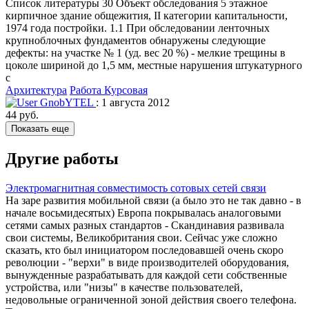
Список литературы 30 Объект обследования 5 этажное
кирпичное здание общежития, II категории капитальности,
1974 года постройки. 1.1 При обследовании ленточных
крупноблочных фундаментов обнаружены следующие
дефекты: на участке № 1 (уд. вес 20 %) - мелкие трещины в
цоколе шириной до 1,5 мм, местные нарушения штукатурного
с
Архитектура
Работа Курсовая
GnobYTEL
: 1 августа 2012
44 руб.
Показать еще
Другие работы
Электромагнитная совместимость сотовых сетей связи
На заре развития мобильной связи (а было это не так давно - в
начале восьмидесятых) Европа покрывалась аналоговыми
сетями самых разных стандартов - Скандинавия развивала
свои системы, Великобритания свои. Сейчас уже сложно
сказать, кто был инициатором последовавшей очень скоро
революции - "верхи" в виде производителей оборудования,
вынужденные разрабатывать для каждой сети собственные
устройства, или "низы" в качестве пользователей,
недовольные ограниченной зоной действия своего телефона.