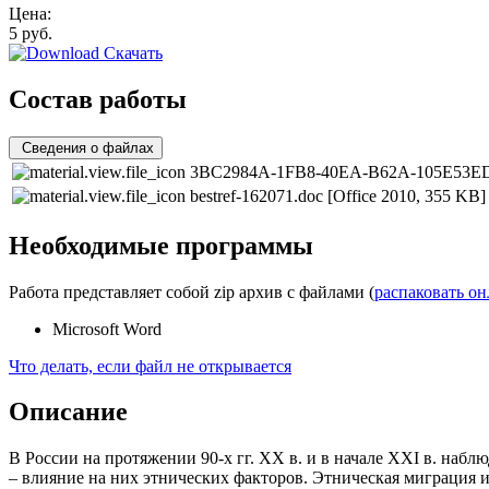
Цена:
5
руб.
Скачать
Состав работы
Сведения о файлах
3BC2984A-1FB8-40EA-B62A-105E53E
bestref-162071.doc
[Office 2010, 355 KB]
Необходимые программы
Работа представляет собой zip архив с файлами (
распаковать о
Microsoft Word
Что делать, если файл не открывается
Описание
В России на протяжении 90-х гг. XX в. и в начале XXI в. на
– влияние на них этнических факторов. Этническая миграция и