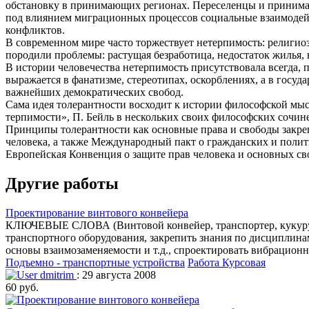
обстановку в принимающих регионах. Переселенцы и принима
под влиянием миграционных процессов социальные взаимодейс
конфликтов.
В современном мире часто торжествует нетерпимость: религио
породили проблемы: растущая безработица, недостаток жилья, 
В истории человечества нетерпимость присутствовала всегда,
выражается в фанатизме, стереотипах, оскорблениях, а в госу
важнейших демократических свобод.
Сама идея толерантности восходит к истории философской мыс
терпимости», П. Бейль в нескольких своих философских сочин
Принципы толерантности как основные права и свободы закре
человека, а также Международный пакт о гражданских и полит
Европейская Конвенция о защите прав человека и основных св
Другие работы
Проектирование винтового конвейера
КЛЮЧЕВЫЕ СЛОВА (Винтовой конвейер, транспортер, кукуруза)
транспортного оборудования, закрепить знания по дисциплина
основы взаимозаменяемости и т.д., спроектировать вибрацион
Подъемно - транспортные устройства
Работа Курсовая
dmitrim
: 29 августа 2008
60 руб.