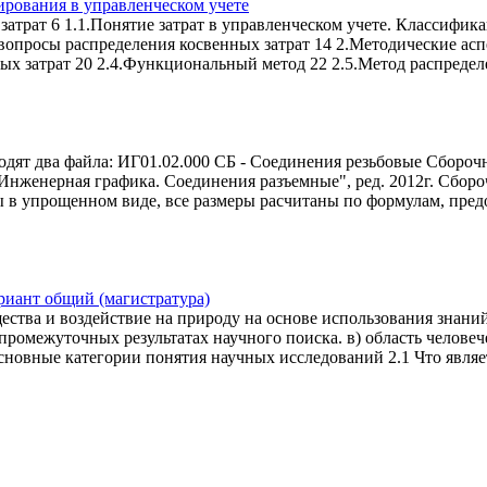
ирования в управленческом учете
атрат 6 1.1.Понятие затрат в управленческом учете. Классифика
 вопросы распределения косвенных затрат 14 2.Методические асп
ных затрат 20 2.4.Функциональный метод 22 2.5.Метод распредел
одят два файла: ИГ01.02.000 СБ - Соединения резьбовые Сборо
Инженерная графика. Соединения разъемные", ред. 2012г. Сбо
в упрощенном виде, все размеры расчитаны по формулам, предо
ариант общий (магистратура)
щества и воздействие на природу на основе использования знани
ромежуточных результатах научного поиска. в) область человеч
сновные категории понятия научных исследований 2.1 Что явля