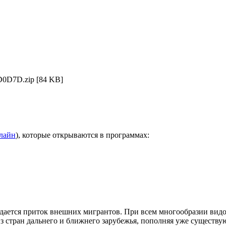
D0D7D.zip
[84 KB]
нлайн
), которые открываются в программах:
блюдается приток внешних мигрантов. При всем многообразии в
з стран дальнего и ближнего зарубежья, пополняя уже существу