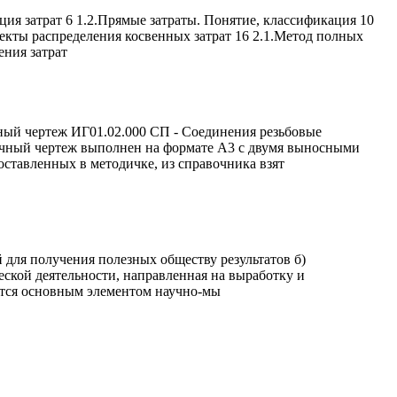
ция затрат 6 1.2.Прямые затраты. Понятие, классификация 10
екты распределения косвенных затрат 16 2.1.Метод полных
ения затрат
чный чертеж ИГ01.02.000 СП - Соединения резьбовые
рочный чертеж выполнен на формате А3 с двумя выносными
ставленных в методичке, из справочника взят
й для получения полезных обществу результатов б)
еской деятельности, направленная на выработку и
ется основным элементом научно-мы