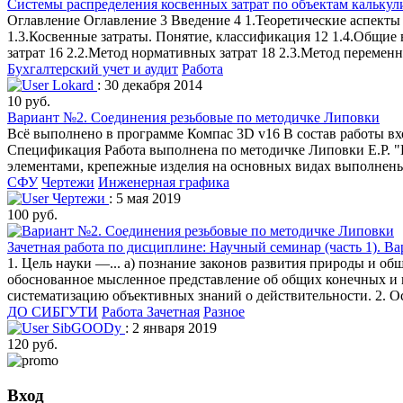
Системы распределения косвенных затрат по объектам калькул
Оглавление Оглавление 3 Введение 4 1.Теоретические аспекты з
1.3.Косвенные затраты. Понятие, классификация 12 1.4.Общие
затрат 16 2.2.Метод нормативных затрат 18 2.3.Метод перемен
Бухгалтерский учет и аудит
Работа
Lokard
: 30 декабря 2014
10 руб.
Вариант №2. Соединения резьбовые по методичке Липовки
Всё выполнено в программе Компас 3D v16 В состав работы вх
Спецификация Работа выполнена по методичке Липовки Е.Р. "
элементами, крепежные изделия на основных видах выполнены 
СФУ
Чертежи
Инженерная графика
Чертежи
: 5 мая 2019
100 руб.
Зачетная работа по дисциплине: Научный семинар (часть 1). В
1. Цель науки —... а) познание законов развития природы и об
обоснованное мысленное представление об общих конечных и п
систематизацию объективных знаний о действительности. 2. О
ДО СИБГУТИ
Работа Зачетная
Разное
SibGOODy
: 2 января 2019
120 руб.
Вход