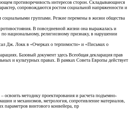
ающем противоречивость интересов сторон. Складывающиеся
арактер, сопровождаются ростом социальной напряженности и
 и социальными группами. Резкие перемены в жизни общества
противостояния. В повседневной жизни она выражалась и
и по национальному, религиозному признаку, в нарушении
сал Дж. Локк в «Очерках о терпимости» и «Письмах о
арациях. Базовый документ здесь Всеобщая декларация прав
ьных и культурных правах. В рамках Совета Европы действует
– освоить методику проектирования и расчета подъемно-
машин и механизмов, метрология, сопротивление материалов,
ых параметров винтового конвейера, пр