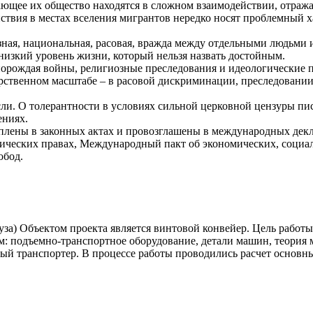
ющее их общество находятся в сложном взаимодействии, отраж
твия в местах вселения мигрантов нередко носят проблемный х
зная, национальная, расовая, вражда между отдельными людьми
низкий уровень жизни, который нельзя назвать достойным.
 порождая войны, религиозные преследования и идеологические 
дарственном масштабе – в расовой дискриминации, преследовани
ли. О толерантности в условиях сильной церковной цензуры пи
ениях.
плены в законных актах и провозглашены в международных декл
ических правах, Международный пакт об экономических, социал
обод.
 Объектом проекта является винтовой конвейер. Цель работы 
м: подъемно-транспортное оборудование, детали машин, теория 
ный транспортер. В процессе работы проводились расчет основн