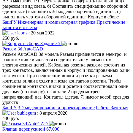
А3 в масштабе 1:1. Чертеж должен содержать главный вид с
разрезом и вид слева. б) Составить спецификацию сборочной
единицы. в) выполнить 3d модель сборочной единицы. г)
выполнить чертежи сборочной единицы. Корпус в сборе
БашГУ
Инженерная и компьютерная графика
Практические
занятия и отчеты
lepris
: 20 мая 2022
250 руб.
Разъем 3d AutoCAD
Разъем AutoCAD 3d модель Разъем применяется в электро- и
радиотехнике и является соединительным элементом
электрических цепей. Кабельная розетка разъема состоит из
трех контактов, заключенных в корпус и изолированных один
от другого. При соединении вилки и розетки разъема
контакты вилки входят в гнезда контактов розетки. Чтобы
соединения контактов вилки и розетки соответствовали один
другому (по номеру), на детали 2 предусмотрен
направляющий паз. Контакты (деталь 7) имеют косой срез для
удобств
БашГУ
3D моделирование и проектирование
Работа Зачетная
bublegum
: 8 апреля 2020
430 руб.
Клапан перепускной 67.000