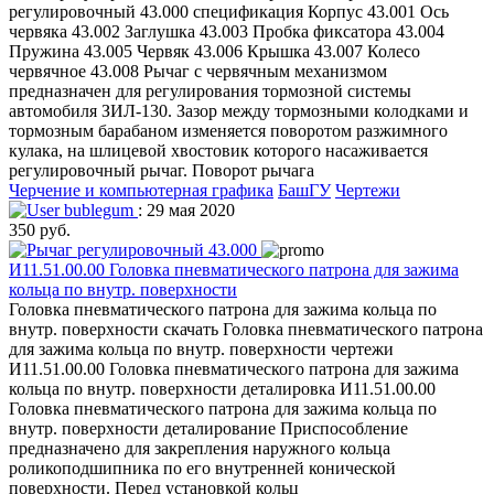
регулировочный 43.000 спецификация Корпус 43.001 Ось
червяка 43.002 Заглушка 43.003 Пробка фиксатора 43.004
Пружина 43.005 Червяк 43.006 Крышка 43.007 Колесо
червячное 43.008 Рычаг с червячным механизмом
предназначен для регулирования тормозной системы
автомобиля ЗИЛ-130. Зазор между тормозными колодками и
тормозным барабаном изменяется поворотом разжимного
кулака, на шлицевой хвостовик которого насаживается
регулировочный рычаг. Поворот рычага
Черчение и компьютерная графика
БашГУ
Чертежи
bublegum
: 29 мая 2020
350 руб.
И11.51.00.00 Головка пневматического патрона для зажима
кольца по внутр. поверхности
Головка пневматического патрона для зажима кольца по
внутр. поверхности скачать Головка пневматического патрона
для зажима кольца по внутр. поверхности чертежи
И11.51.00.00 Головка пневматического патрона для зажима
кольца по внутр. поверхности деталировка И11.51.00.00
Головка пневматического патрона для зажима кольца по
внутр. поверхности деталирование Приспособление
предназначено для закрепления наружного кольца
роликоподшипника по его внутренней конической
поверхности. Перед установкой кольц