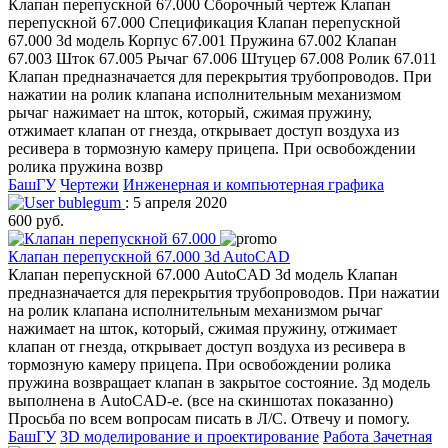
Клапан перепускной 67.000 Сборочный чертеж Клапан
перепускной 67.000 Спецификация Клапан перепускной
67.000 3d модель Корпус 67.001 Пружина 67.002 Клапан
67.003 Шток 67.005 Рычаг 67.006 Штуцер 67.008 Ролик 67.011
Клапан предназначается для перекрытия трубопроводов. При
нажатии на ролик клапана исполнительным механизмом
рычаг нажимает на шток, который, сжимая пружину,
отжимает клапан от гнезда, открывает доступ воздуха из
ресивера в тормозную камеру прицепа. При освобождении
ролика пружина возвр
БашГУ
Чертежи
Инженерная и компьютерная графика
bublegum
: 5 апреля 2020
600 руб.
Клапан перепускной 67.000 3d AutoCAD
Клапан перепускной 67.000 AutoCAD 3d модель Клапан
предназначается для перекрытия трубопроводов. При нажатии
на ролик клапана исполнительным механизмом рычаг
нажимает на шток, который, сжимая пружину, отжимает
клапан от гнезда, открывает доступ воздуха из ресивера в
тормозную камеру прицепа. При освобождении ролика
пружина возвращает клапан в закрытое состояние. 3д модель
выполнена в AutoCAD-е. (все на скиншотах показанно)
Просьба по всем вопросам писать в Л/С. Отвечу и помогу.
БашГУ
3D моделирование и проектирование
Работа Зачетная