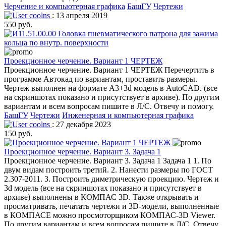
Черчение и компьютерная графика
БашГУ
Чертежи
coolns
: 13 апреля 2019
550 руб.
Проекционное черчение. Вариант 1 ЧЕРТЕЖ
Проекционное черчение. Вариант 1 ЧЕРТЕЖ Перечертить в
программе Автокад по вариантам, проставить размеры.
Чертеж выполнен на формате А3+3d модель в AutoCAD. (все
на скриншотах показано и присутствует в архиве). По другим
вариантам и всем вопросам пишите в Л/С. Отвечу и помогу.
БашГУ
Чертежи
Инженерная и компьютерная графика
coolns
: 27 декабря 2023
150 руб.
Проекционное черчение. Вариант 3. Задача 1
Проекционное черчение. Вариант 3. Задача 1 Задача 1 1. По
двум видам построить третий. 2. Нанести размеры по ГОСТ
2.307-2011. 3. Построить диметрическую проекцию. Чертеж и
3d модель (все на скриншотах показано и присутствует в
архиве) выполнены в КОМПАС 3D. Также открывать и
просматривать, печатать чертежи и 3D-модели, выполненные
в КОМПАСЕ можно просмоторщиком КОМПАС-3D Viewer.
По другим вариантам и всем вопросам пишите в Л/С. Отвечу