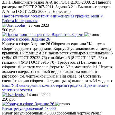
3.1 1. Выполнить разрез А-А по ГОСТ 2.305-2008. 2. Нанести
размеры по ГОСТ 2.307-2011. Задача 3.2 1. Выполнить разрез
А-А по ГОСТ 2.305-2008. 2. Нанести р
Начертательная геометрия и инженерная графика
БашГУ
Работа Контрольная
coolns
: 25 мая 2023
500 руб.
Корпус в сборе. Задание 26
Корпус в сборе. Задание 26 Сборочная единица "Корпус в
сборе" содержит три детали. Корпус 3 устанавливается между
крышкой 1 и фланцем 2 и зажимается четвыремя шпильками 6
(М8х105 ГОСТ 22032-76) с шайбами 5 (8 ГОСТ 11371-78) и
гайками 4 (М8 ГОСТ 5915-70). Требуется: а) Выполнить
сборочный чертеж узла на формате А3 в масштабе 1:1. Чертеж
должен содержать главный вид со сложным ломаным
разрезом (см. чертеж крышки) и вид слева. б) Составить
спецификацию сборочной единицы. в) выполнить 3d модель с
БашГУ
Инженерная и компьютерная графика
Практические
занятия и отчеты
lepris
: 14 июня 2022
250 руб.
Рычаг регулировочный 43.000
Рычаг регулировочный 43.000 сборочный чертеж Рычаг