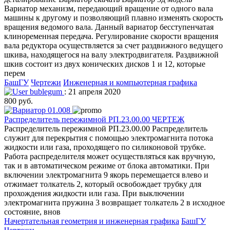
Вариатор механизм, передающий вращение от одного вала
машины к другому и позволяющий плавно изменять скорость
вращения ведомого вала. Данный вариатор бесступенчатая
клиноременная передача. Регулирование скорости вращения
вала редуктора осуществляется за счет раздвижного ведущего
шкива, находящегося на валу электродвигателя. Раздвижной
шкив состоит из двух конических дисков 1 и 12, которые
перем
БашГУ
Чертежи
Инженерная и компьютерная графика
bublegum
: 21 апреля 2020
800 руб.
Распределитель пережимной РП.23.00.00 ЧЕРТЕЖ
Распределитель пережимной РП.23.00.00 Распределитель
служит для перекрытия с помощью электромагнита потока
жидкости или газа, проходящего по силиконовой трубке.
Работа распределителя может осуществляться как вручную,
так и в автоматическом режиме от блока автоматики. При
включении электромагнита 9 якорь перемещается влево и
отжимает толкатель 2, который освобождает трубку для
прохождения жидкости или газа. При выключении
электромагнита пружина 3 возвращает толкатель 2 в исходное
состояние, внов
Начертательная геометрия и инженерная графика
БашГУ