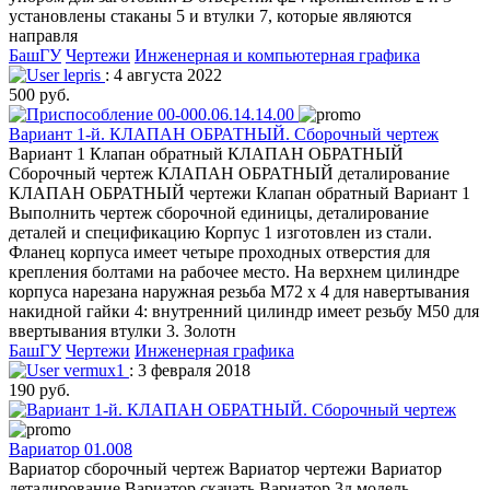
установлены стаканы 5 и втулки 7, которые являются
направля
БашГУ
Чертежи
Инженерная и компьютерная графика
lepris
: 4 августа 2022
500 руб.
Вариант 1-й. КЛАПАН ОБРАТНЫЙ. Сборочный чертеж
Вариант 1 Клапан обратный КЛАПАН ОБРАТНЫЙ
Сборочный чертеж КЛАПАН ОБРАТНЫЙ деталирование
КЛАПАН ОБРАТНЫЙ чертежи Клапан обратный Вариант 1
Выполнить чертеж сборочной единицы, деталирование
деталей и спецификацию Корпус 1 изготовлен из стали.
Фланец корпуса имеет четыре проходных отверстия для
крепления болтами на рабочее место. На верхнем цилиндре
корпуса нарезана наружная резьба М72 х 4 для навертывания
накидной гайки 4: внутренний цилиндр имеет резьбу М50 для
ввертывания втулки 3. Золотн
БашГУ
Чертежи
Инженерная графика
vermux1
: 3 февраля 2018
190 руб.
Вариатор 01.008
Вариатор сборочный чертеж Вариатор чертежи Вариатор
деталирование Вариатор скачать Вариатор 3д модель