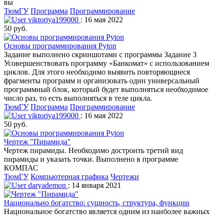
вы
ТюмГУ
Программа
Программирование
viktoriya199000
: 16 мая 2022
50 руб.
Основы программирования Pyton
Задание выполнено скриншотами с программы Задание 3
Усовершенствовать программу «Банкомат» с использованием
циклов. Для этого необходимо выявить повторяющиеся
фрагменты программ и организовать один универсальный
программный блок, который будет выполняться необходимое
число раз, то есть выполняться в теле цикла.
ТюмГУ
Программа
Программирование
viktoriya199000
: 16 мая 2022
50 руб.
Чертеж "Пирамида"
Чертеж пирамиды. Необходимо достроить третий вид
пирамиды и указать точки. Выполнено в программе
КОМПАС
ТюмГУ
Компьютерная графика
Чертежи
daryademon
: 14 января 2021
Национально богатство: сущность, структура, функции
Национальное богатство является одним из наиболее важных