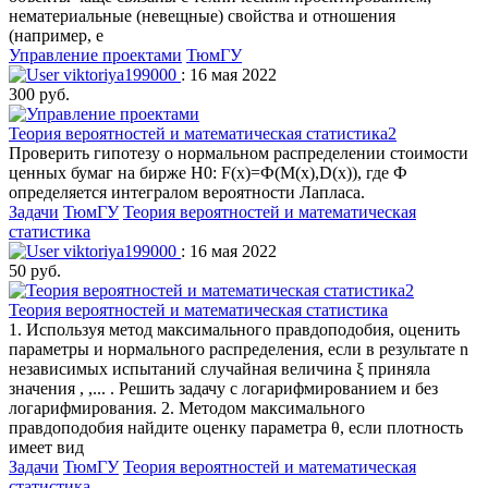
нематериальные (невещные) свойства и отношения
(например, е
Управление проектами
ТюмГУ
viktoriya199000
: 16 мая 2022
300 руб.
Теория вероятностей и математическая статистика2
Проверить гипотезу о нормальном распределении стоимости
ценных бумаг на бирже H0: F(x)=Ф(M(x),D(x)), где Ф
определяется интегралом вероятности Лапласа.
Задачи
ТюмГУ
Теория вероятностей и математическая
статистика
viktoriya199000
: 16 мая 2022
50 руб.
Теория вероятностей и математическая статистика
1. Используя метод максимального правдоподобия, оценить
параметры и нормального распределения, если в результате n
независимых испытаний случайная величина ξ приняла
значения , ,... . Решить задачу с логарифмированием и без
логарифмирования. 2. Методом максимального
правдоподобия найдите оценку параметра θ, если плотность
имеет вид
Задачи
ТюмГУ
Теория вероятностей и математическая
статистика