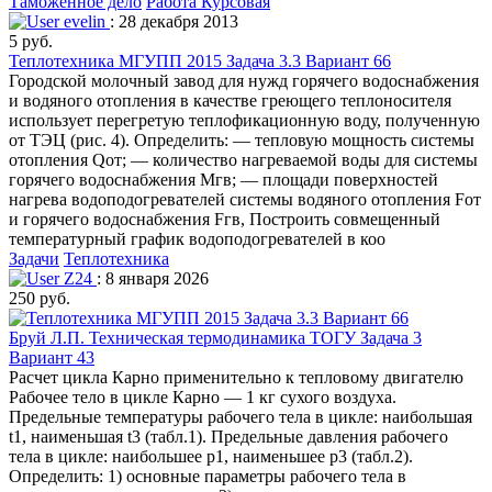
Таможенное дело
Работа Курсовая
evelin
: 28 декабря 2013
5 руб.
Теплотехника МГУПП 2015 Задача 3.3 Вариант 66
Городской молочный завод для нужд горячего водоснабжения
и водяного отопления в качестве греющего теплоносителя
использует перегретую теплофикационную воду, полученную
от ТЭЦ (рис. 4). Определить: — тепловую мощность системы
отопления Qот; — количество нагреваемой воды для системы
горячего водоснабжения Мгв; — площади поверхностей
нагрева водоподогревателей системы водяного отопления Fот
и горячего водоснабжения Fгв, Построить совмещенный
температурный график водоподогревателей в коо
Задачи
Теплотехника
Z24
: 8 января 2026
250 руб.
Бруй Л.П. Техническая термодинамика ТОГУ Задача 3
Вариант 43
Расчет цикла Карно применительно к тепловому двигателю
Рабочее тело в цикле Карно — 1 кг сухого воздуха.
Предельные температуры рабочего тела в цикле: наибольшая
t1, наименьшая t3 (табл.1). Предельные давления рабочего
тела в цикле: наибольшее p1, наименьшее p3 (табл.2).
Определить: 1) основные параметры рабочего тела в