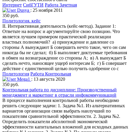
Интернет
СибГУТИ
Работа Зачетная
Dusya
: 25 ноября 2011
350 руб.
Политология. кейс
II. Интерактивная деятельность (кейс-метод). Задание 1:
Ответьте на вопрос и аргументируйте свою позицию. Что
является лучшем примером практической реализации
властных полномочий? а) принуждение и давление со
стороны А вынуждают Б совершить нечто такое, чего он сам
никогда бы не сделал; б) Б выполняет диктуемые требования
в обмен на вознаграждение со стороны А; в) А вынуждает Б
сделать нечто, наносящее ущерб интересам Б; г) Б совершает
действие с единственной целью получить одобрение со с
Политология
Работа Контрольная
Mega1
: 13 августа 2020
350 руб.
Контрольная работа по дисциплине: Производственный
менеджмент и маркетинг в отрасли инфокоммуникаций
В процессе выполнения контрольной работы необходимо
решить следующие задачи: 1. Задача №1. Из альтернативных
вариантов организации связи выбрать наилучший по
показателям сравнительной эффективности. 2. Задача №2.
Определить показатели абсолютной экономической
эффективности капитальных вложений для исходных данных