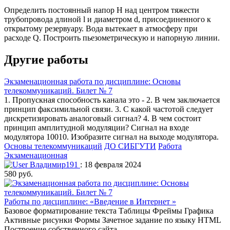
Определить постоянный напор H над центром тяжести
трубопровода длиной l и диаметром d, присоединенного к
открытому резервуару. Вода вытекает в атмосферу при
расходе Q. Построить пьезометрическую и напорную линии.
Другие работы
Экзаменационная работа по дисциплине: Основы
телекоммуникаций. Билет № 7
1. Пропускная способность канала это - 2. В чем заключается
принцип факсимильной связи. 3. С какой частотой следует
дискретизировать аналоговый сигнал? 4. В чем состоит
принцип амплитудной модуляции? Сигнал на входе
модулятора 10010. Изобразите сигнал на выходе модулятора.
Основы телекоммуникаций
ДО СИБГУТИ
Работа
Экзаменационная
Владимир191
: 18 февраля 2024
580 руб.
Работы по дисциплине: «Введение в Интернет »
Базовое форматирование текста Таблицы Фреймы Графика
Активные рисунки Формы Зачетное задание по языку HTML
Построение собственного сайта