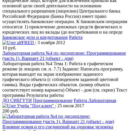
юридическое лицо, которое для извлечения прибыли как
основной цели своей деятельности на основании
специального разрешения (лицензии) Центрального банка
Российской Федерации (Банка России) имеет право
осуществлять банковские операции. К банковским операциям
относятся: 1) привлечение денежных средств физических и
юридических лиц во вклады (до востребования и на опреде
Банковское дело и кредитование
Работа
alfFRED
: 3 ноября 2012
10 руб.
Лабораторная работа №4 по дисциплине: Программирование
(часть 1). Вариант 21 (объект - дом)
Лабораторная работа №4 Тема 1: Работа в графическом
режиме (в лекциях см. п. 7.7) Задание: Написать программу,
которая выводит на экран изображение заданного
графического объекта (с соблюдением заданной цветовой
гаммы). Виды графических объектов. (номер объекта
соответствует номер варианта) Объект - дом (см. скрин) Текст
программы Результаты работы
ДО СИБГУТИ
Программирование
Работа Лабораторная
Учеба "Под ключ"
: 25 июля 2017
200 руб.
Влияние осмия и его соединений на здоровье человека