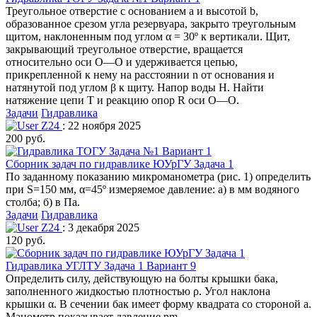
Треугольное отверстие с основанием а и высотой b,
образованное срезом угла резервуара, закрыто треугольным
щитом, наклоненным под углом α = 30º к вертикали. Щит,
закрывающий треугольное отверстие, вращается
относительно оси О—О и удерживается цепью,
прикрепленной к нему на расстоянии n от основания и
натянутой под углом β к щиту. Напор воды Н. Найти
натяжение цепи Т и реакцию опор R оси О—О.
Задачи
Гидравлика
Z24
: 22 ноября 2025
200 руб.
Сборник задач по гидравлике ЮУрГУ Задача 1
По заданному показанию микроманометра (рис. 1) определить
при S=150 мм, α=45º измеряемое давление: а) в мм водяного
столба; б) в Па.
Задачи
Гидравлика
Z24
: 3 декабря 2025
120 руб.
Гидравлика УГЛТУ Задача 1 Вариант 9
Определить силу, действующую на болты крышки бака,
заполненного жидкостью плотностью ρ. Угол наклона
крышки α. В сечении бак имеет форму квадрата со стороной а.
Манометр показывает давление pm.