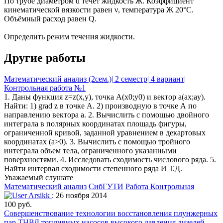
По трубе диаметром d течёт жидкость Ж. Коэффициент
кинематической вязкости равен ν, температура Ж 20°С.
Объёмный расход равен Q.
Определить режим течения жидкости.
Другие работы
Математический анализ (2сем.)| 2 семестр| 4 вариант|
Контрольная работа №1
1. Даны функция z=z(x,y), точка A(x0;y0) и вектор a(ax;ay).
Найти: 1) grad z в точке А. 2) производную в точке А по
направлению вектора a. 2. Вычислить с помощью двойного
интеграла в полярных координатах площадь фигуры,
ограниченной кривой, заданной уравнением в декартовых
координатах (a>0). 3. Вычислить с помощью тройного
интеграла объем тела, ограниченного указанными
поверхностями. 4. Исследовать сходимость числового ряда. 5.
Найти интервал сходимости степенного ряда И Т.Д.
Уважаемый слушате
Математический анализ
СибГУТИ
Работа Контрольная
Arsikk
: 26 ноября 2014
100 руб.
Совершенствование технологии восстановления плунжерных
пар ТНВД топливных насосов высокого давления дизелей