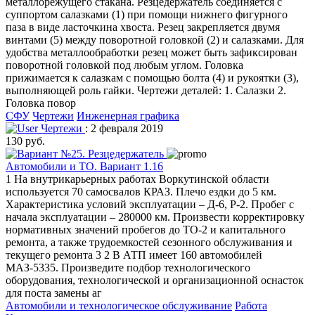
металлорежущего стакана. Резцедержатель соединяется с
суппортом салазками (1) при помощи нижнего фигурного
паза в виде ласточкина хвоста. Резец закрепляется двумя
винтами (5) между поворотной головкой (2) и салазками. Для
удобства металлообработки резец может быть зафиксирован
поворотной головкой под любым углом. Головка
прижимается к салазкам с помощью болта (4) и рукоятки (3),
выполняющей роль гайки. Чертежи деталей: 1. Салазки 2.
Головка повор
СФУ
Чертежи
Инженерная графика
Чертежи
: 2 февраля 2019
130 руб.
Автомобили и ТО. Вариант 1.16
1 На внутрикарьерных работах Воркутинской области
используется 70 самосвалов КРАЗ. Плечо ездки до 5 км.
Характеристика условий эксплуатации – Д-6, Р-2. Пробег с
начала эксплуатации – 280000 км. Произвести корректировку
нормативных значений пробегов до ТО-2 и капитального
ремонта, а также трудоемкостей сезонного обслуживания и
текущего ремонта 3 2 В АТП имеет 160 автомобилей
МАЗ-5335. Произведите подбор технологического
оборудования, технологической и организационной оснасток
для поста замены аг
Автомобили и технологическое обслуживание
Работа