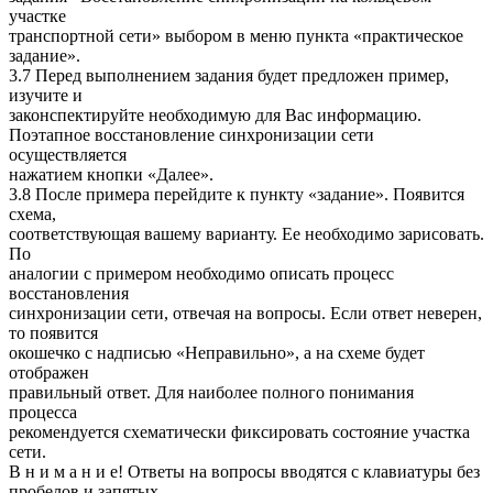
участке
транспортной сети» выбором в меню пункта «практическое
задание».
3.7 Перед выполнением задания будет предложен пример,
изучите и
законспектируйте необходимую для Вас информацию.
Поэтапное восстановление синхронизации сети
осуществляется
нажатием кнопки «Далее».
3.8 После примера перейдите к пункту «задание». Появится
схема,
соответствующая вашему варианту. Ее необходимо зарисовать.
По
аналогии с примером необходимо описать процесс
восстановления
синхронизации сети, отвечая на вопросы. Если ответ неверен,
то появится
окошечко с надписью «Неправильно», а на схеме будет
отображен
правильный ответ. Для наиболее полного понимания
процесса
рекомендуется схематически фиксировать состояние участка
сети.
В н и м а н и е! Ответы на вопросы вводятся с клавиатуры без
пробелов и запятых.