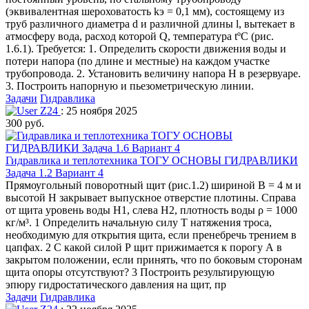
(эквивалентная шероховатость kэ = 0,1 мм), состоящему из
труб различного диаметра d и различной длины l, вытекает в
атмосферу вода, расход которой Q, температура tºC (рис.
1.6.1). Требуется: 1. Определить скорости движения воды и
потери напора (по длине и местные) на каждом участке
трубопровода. 2. Установить величину напора Н в резервуаре.
3. Построить напорную и пьезометрическую линии.
Задачи
Гидравлика
Z24
: 25 ноября 2025
300 руб.
Гидравлика и теплотехника ТОГУ ОСНОВЫ ГИДРАВЛИКИ
Задача 1.2 Вариант 4
Прямоугольный поворотный щит (рис.1.2) шириной В = 4 м и
высотой Н закрывает выпускное отверстие плотины. Справа
от щита уровень воды Н1, слева Н2, плотность воды ρ = 1000
кг/м³. 1 Определить начальную силу Т натяжения троса,
необходимую для открытия щита, если пренебречь трением в
цапфах. 2 С какой силой Р щит прижимается к порогу А в
закрытом положении, если принять, что по боковым сторонам
щита опоры отсутствуют? 3 Построить результирующую
эпюру гидростатического давления на щит, пр
Задачи
Гидравлика