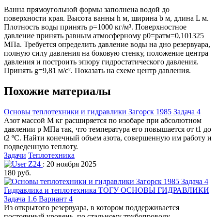
Ванна прямоугольной формы заполнена водой до
поверхности края. Высота ванны h м, ширина b м, длина L м.
Плотность воды принять ρ=1000 кг/м³. Поверхностное
давление принять равным атмосферному р0=ратм=0,101325
МПа. Требуется определить давление воды на дно резервуара,
полную силу давления на боковую стенку, положение центра
давления и построить эпюру гидростатического давления.
Принять g=9,81 м/c². Показать на схеме центр давления.
Похожие материалы
Основы теплотехники и гидравлики Загорск 1985 Задача 4
Азот массой М кг расширяется по изобаре при абсолютном
давлении р МПа так, что температура его повышается от t1 до
t2 ºC. Найти конечный объем азота, совершенную им работу и
подведенную теплоту.
Задачи
Теплотехника
Z24
: 20 ноября 2025
180 руб.
Гидравлика и теплотехника ТОГУ ОСНОВЫ ГИДРАВЛИКИ
Задача 1.6 Вариант 4
Из открытого резервуара, в котором поддерживается
постоянный уровень, по стальному трубопроводу