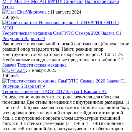
МТИ МосТех МосАП МФПУ Синергия
Налоговое право
Тесты
EkatViktorovna
: 11 августа 2024
250 руб.
Теоретическая механика СамГУПС Самара 2020 Задача С1
Рисунок 5 Вариант 9
Равновесие произвольной плоской системы сил (Определение
реакций опор твёрдого тела) Найти реакции опор
конструкции, схема которой изображена на рис. С1.0–С1.9.
Необходимые исходные данные представлены в таблице С1.
Задачи
Теоретическая механика
Z24
: 7 ноября 2025
150 руб.
Тепломассообмен ТГАСУ 2017 Задача 1 Вариант 37
Определение мощности электронагревателя для обогрева
помещения Две стены помещения с внутренними размерам, (1
‒ a·h и 2 ‒ b·h) выложены из красного кирпича толщиной δкп,
изолированного с наружной стороны сайдингом толщиной
δсд, а с внутренней покрыта слоем штукатурки толщиной
δшт. 3 и 4-я стены с размерами (3 ‒ b·h и 4 ‒ a·h) выполнены
из панелей толщиной δпн, оштукатуренных с обеих сторон