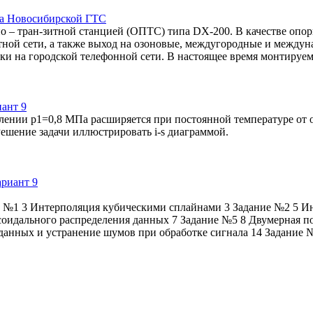
на Новосибирской ГТС
о – тран-зитной станцией (ОПТС) типа DX-200. В качестве опо
ой сети, а также выход на озоновые, междугородные и междуна
ки на городской телефонной сети. В настоящее время монтируем
ант 9
влении р1=0,8 МПа расширяется при постоянной температуре от 
Решение задачи иллюстрировать i-s диаграммой.
ие №1 3 Интерполяция кубическими сплайнами 3 Задание №2 5 И
усоидального распределения данных 7 Задание №5 8 Двумерная п
 данных и устранение шумов при обработке сигнала 14 Задание