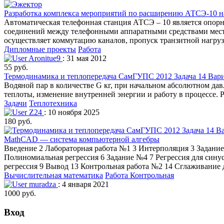
Разработка комплекса мероприятий по расширению АТСЭ-10 
Автоматическая телефонная станция АТСЭ – 10 является опорн
соединений между телефонными аппаратными средствами местн
осуществляет коммутацию каналов, пропуск транзитной нагруз
Дипломные проекты
Работа
Aronitue9
: 31 мая 2012
55 руб.
Термодинамика и теплопередача СамГУПС 2012 Задача 14 Вари
Водяной пар в количестве G кг, при начальном абсолютном да
теплоты, изменение внутренней энергии и работу в процессе. 
Задачи
Теплотехника
Z24
: 10 ноября 2025
180 руб.
MathCAD — система компьютерной алгебры
Введение 2 Лабораторная работа №1 3 Интерполяция 3 Задан
Полиномиальная регрессия 6 Задание №4 7 Регрессия для син
регрессия 9 Вывод 13 Контрольная работа №2 14 Сглаживание
Вычислительная математика
Работа Контрольная
muradza
: 4 января 2021
1000 руб.
Вход