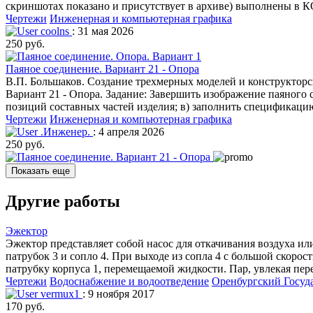
скриншотах показано и присутствует в архиве) выполнены в 
Чертежи
Инженерная и компьютерная графика
coolns
: 31 мая 2026
250 руб.
Паяное соединение. Вариант 21 - Опора
В.П. Большаков. Создание трехмерных моделей и конструктор
Вариант 21 - Опора. Задание: Завершить изображение паяного 
позиций составных частей изделия; в) заполнить спецификаци
Чертежи
Инженерная и компьютерная графика
.Инженер.
: 4 апреля 2026
250 руб.
Показать еще
Другие работы
Эжектор
Эжектор представляет собой насос для откачивания воздуха ил
патрубок 3 и сопло 4. При выходе из сопла 4 с большой скорос
патрубку корпуса 1, перемещаемой жидкости. Пар, увлекая пер
Чертежи
Водоснабжение и водоотведение
Оренбургский Госуд
vermux1
: 9 ноября 2017
170 руб.