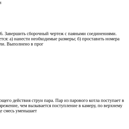
и
6. Завершить сборочный чертеж с паяными соединениями.
тся: а) нанести необходимые размеры; б) проставить номера
ели. Выполнено в прог
щего действия струи пара. Пар из парового котла поступает в
азрежение, чем вызывается поступление в камеру, по верхнему
де смесь уменьшает