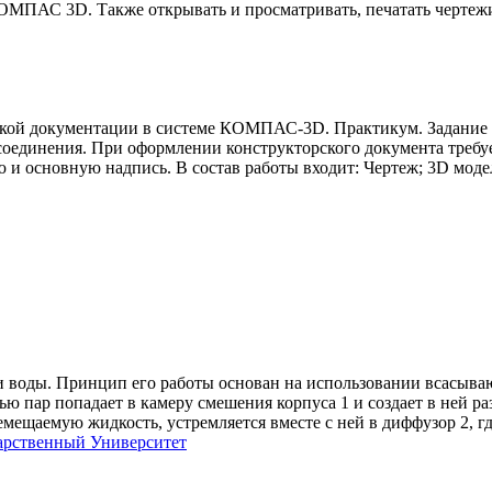
КОМПАС 3D. Также открывать и просматривать, печатать чертеж
ской документации в системе КОМПАС-3D. Практикум. Задание 
соединения. При оформлении конструкторского документа требуе
ю и основную надпись. В состав работы входит: Чертеж; 3D мод
и воды. Принцип его работы основан на использовании всасываю
тью пар попадает в камеру смешения корпуса 1 и создает в ней р
емещаемую жидкость, устремляется вместе с ней в диффузор 2, г
арственный Университет