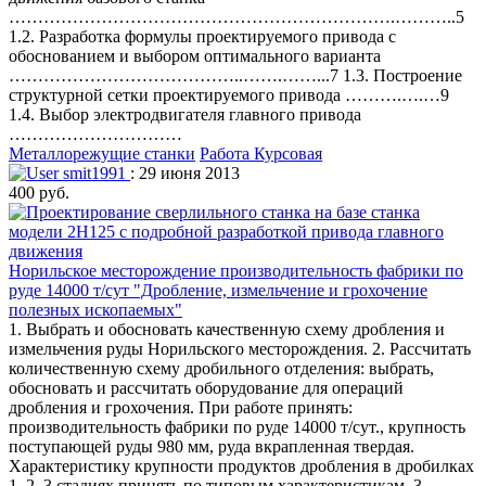
………………………………………………………….………..5
1.2. Разработка формулы проектируемого привода с
обоснованием и выбором оптимального варианта
…………………………………..…….……...7 1.3. Построение
структурной сетки проектируемого привода ……….….…9
1.4. Выбор электродвигателя главного привода
…………………………
Металлорежущие станки
Работа Курсовая
smit1991
: 29 июня 2013
400 руб.
Норильское месторождение производительность фабрики по
руде 14000 т/сут "Дробление, измельчение и грохочение
полезных ископаемых"
1. Выбрать и обосновать качественную схему дробления и
измельчения руды Норильского месторождения. 2. Рассчитать
количественную схему дробильного отделения: выбрать,
обосновать и рассчитать оборудование для операций
дробления и грохочения. При работе принять:
производительность фабрики по руде 14000 т/сут., крупность
поступающей руды 980 мм, руда вкрапленная твердая.
Характеристику крупности продуктов дробления в дробилках
1, 2, 3 стадиях принять по типовым характеристикам. 3.