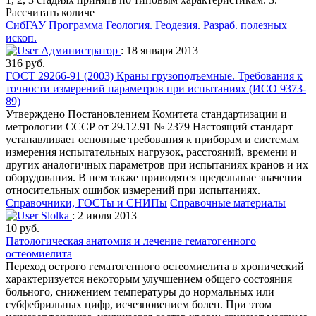
Рассчитать количе
СибГАУ
Программа
Геология. Геодезия. Разраб. полезных
ископ.
Администратор
: 18 января 2013
316 руб.
ГОСТ 29266-91 (2003) Краны грузоподъемные. Требования к
точности измерений параметров при испытаниях (ИСО 9373-
89)
Утверждено Постановлением Комитета стандартизации и
метрологии СССР от 29.12.91 № 2379 Настоящий стандарт
устанавливает основные требования к приборам и системам
измерения испытательных нагрузок, расстояний, времени и
других аналогичных параметров при испытаниях кранов и их
оборудования. В нем также приводятся предельные значения
относительных ошибок измерений при испытаниях.
Справочники, ГОСТы и СНИПы
Справочные материалы
Slolka
: 2 июля 2013
10 руб.
Патологическая анатомия и лечение гематогенного
остеомиелита
Переход острого гематогенного остеомиелита в хронический
характеризуется некоторым улучшением общего состояния
больного, снижением температуры до нормальных или
субфебрильных цифр, исчезновением болен. При этом