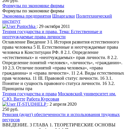
200 руб.
Формулы по экономике фирмы
Формулы по экономике фирмы
Экономика предприятия
Шпаргалки
Политехнический
институт
Pustochka
: 29 октября 2011
Теория государства и права. Тема: Естественные и
неотчуждаемые права личности
Оглавление Введение 3 I. История развития естественного
права человека 5 II. Естественные и неотчуждаемые права
человека в Конституции РФ. 8 2.1. Определение
«естественных» и «неотчуждаемых» прав личности. 8 2.2.
Определение понятий «человек», «личность», «гражданин».
10 2.3. Отличие понятий «права человека», «права
гражданина» и «права личности». 11 2.4. Виды естественных
прав человека. 11 III. Правовой статус личности. 16 3.1.
Понятие и сущность правового статуса личности. 16 3.2.
Принципы пра
Теория государства и права
Московский университет им.
С.Ю. Витте
Работа Курсовая
IT-STUDHELP
: 2 апреля 2020
250 руб.
Ревизия (аудит) обеспеченности и использования трудовых
ресурсов
ВВЕДЕНИЕ. 3 ГЛАВА 1. ТЕОРЕТИЧЕСКИЕ ОСНОВЫ