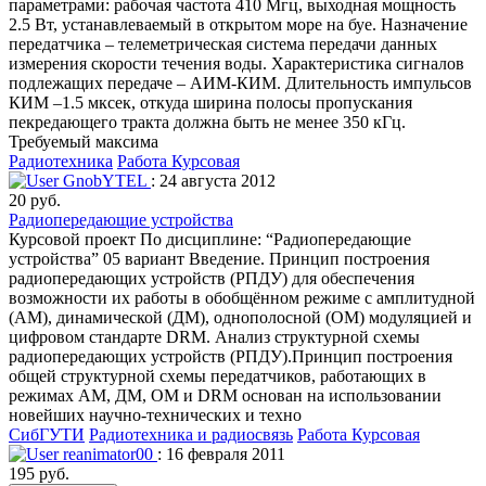
параметрами: рабочая частота 410 Мгц, выходная мощность
2.5 Вт, устанавлеваемый в открытом море на буе. Назначение
передатчика – телеметрическая система передачи данных
измерения скорости течения воды. Характеристика сигналов
подлежащих передаче – АИМ-КИМ. Длительность импульсов
КИМ –1.5 мксек, откуда ширина полосы пропускания
пекредающего тракта должна быть не менее 350 кГц.
Требуемый максима
Радиотехника
Работа Курсовая
GnobYTEL
: 24 августа 2012
20 руб.
Радиопередающие устройства
Курсовой проект По дисциплине: “Радиопередающие
устройства” 05 вариант Введение. Принцип построения
радиопередающих устройств (РПДУ) для обеспечения
возможности их работы в обобщённом режиме с амплитудной
(АМ), динамической (ДМ), однополосной (ОМ) модуляцией и
цифровом стандарте DRM. Анализ структурной схемы
радиопередающих устройств (РПДУ).Принцип построения
общей структурной схемы передатчиков, работающих в
режимах АМ, ДМ, ОМ и DRM основан на использовании
новейших научно-технических и техно
СибГУТИ
Радиотехника и радиосвязь
Работа Курсовая
reanimator00
: 16 февраля 2011
195 руб.