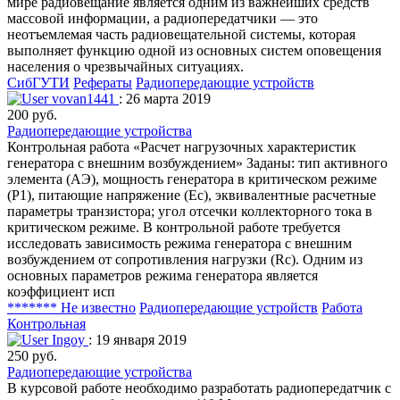
мире радиовещание является одним из важнейших средств
массовой информации, а радиопередатчики — это
неотъемлемая часть радиовещательной системы, которая
выполняет функцию одной из основных систем оповещения
населения о чрезвычайных ситуациях.
СибГУТИ
Рефераты
Радиопередающие устройств
vovan1441
: 26 марта 2019
200 руб.
Радиопередающие устройства
Контрольная работа «Расчет нагрузочных характеристик
генератора с внешним возбуждением» Заданы: тип активного
элемента (АЭ), мощность генератора в критическом режиме
(Р1), питающие напряжение (Еc), эквивалентные расчетные
параметры транзистора; угол отсечки коллекторного тока в
критическом режиме. В контрольной работе требуется
исследовать зависимость режима генератора с внешним
возбуждением от сопротивления нагрузки (Rc). Одним из
основных параметров режима генератора является
коэффициент исп
******* Не известно
Радиопередающие устройств
Работа
Контрольная
Ingoy
: 19 января 2019
250 руб.
Радиопередающие устройства
В курсовой работе необходимо разработать радиопередатчик с