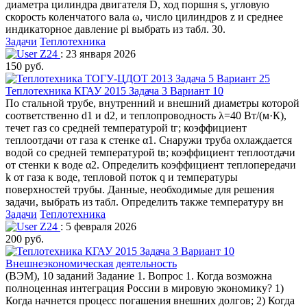
диаметра цилиндра двигателя D, ход поршня s, угловую
скорость коленчатого вала ω, число цилиндров z и среднее
индикаторное давление pi выбрать из табл. 30.
Задачи
Теплотехника
Z24
: 23 января 2026
150 руб.
Теплотехника КГАУ 2015 Задача 3 Вариант 10
По стальной трубе, внутренний и внешний диаметры которой
соответственно d1 и d2, и теплопроводность λ=40 Вт/(м·К),
течет газ со средней температурой tг; коэффициент
теплоотдачи от газа к стенке α1. Снаружи труба охлаждается
водой со средней температурой tв; коэффициент теплоотдачи
от стенки к воде α2. Определить коэффициент теплопередачи
k от газа к воде, тепловой поток q и температуры
поверхностей трубы. Данные, необходимые для решения
задачи, выбрать из табл. Определить также температуру вн
Задачи
Теплотехника
Z24
: 5 февраля 2026
200 руб.
Внешнеэкономическая деятельность
(ВЭМ), 10 заданий Задание 1. Вопрос 1. Когда возможна
полноценная интеграция России в мировую экономику? 1)
Когда начнется процесс погашения внешних долгов; 2) Когда