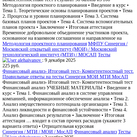
Методология проектного планирования • Введение в курс •
Тема 1. Теоретические основы планирования проектов • Тема
2. Процессы и уровни планирования • Тема 3. Система
базовых планов проектов • Тема 4. Система вспомогательных
планов проекта • Заключение • Итоговая аттестация
Временное добровольное объединение участников проекта,
основанное на взаимном соглашении и направленное на
Методология проектного планирования
МФПУ Синергия /
Московский открытый институт (МОИ) / Московский
технологический институт (МТИ) / МОСАП
Тесты
alehaivanov
: 9 декабря 2025
225 руб.
Финансовый анализ- Итоговый тест- Компетентностный тест.
Правильные ответы на тесты Синергия МОИ МТИ МосАП
Финансовый анализ- Итоговый тест- Компетентностный тест
Финансовый анализ УЧЕБНЫЕ МАТЕРИАЛЫ • Введение в
курс • Тема 1. Финансовый анализ в системе управления
компанией, информационное обеспечение анализа • Тема 2.
Анализ имущественного потенциала организации • Тема 3.
Анализ ликвидности и финансовой устойчивости • Тема 4.
Анализ финансовых результатов • Заключение • Итоговая
аттестация … входит в состав прочих расходов (укажите 3
варианта ответа) • Отрицательная курсовая
Синергия / МТИ / МОИ / МосАП
Финансовый анализ
Тесты