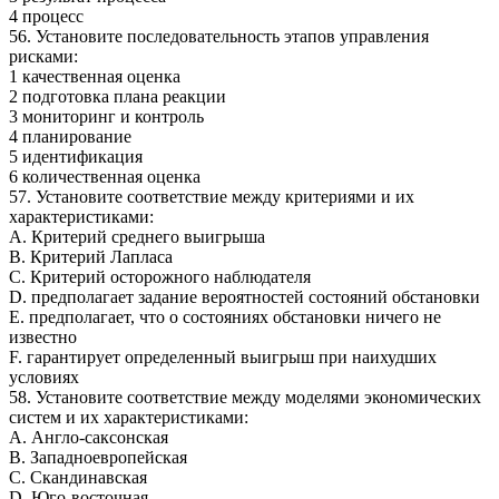
4 процесс
56. Установите последовательность этапов управления
рисками:
1 качественная оценка
2 подготовка плана реакции
3 мониторинг и контроль
4 планирование
5 идентификация
6 количественная оценка
57. Установите соответствие между критериями и их
характеристиками:
A. Критерий среднего выигрыша
B. Критерий Лапласа
C. Критерий осторожного наблюдателя
D. предполагает задание вероятностей состояний обстановки
E. предполагает, что о состояниях обстановки ничего не
известно
F. гарантирует определенный выигрыш при наихудших
условиях
58. Установите соответствие между моделями экономических
систем и их характеристиками:
A. Англо-саксонская
B. Западноевропейская
C. Скандинавская
D. Юго-восточная