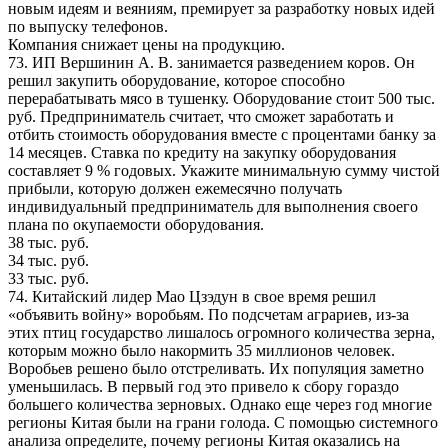
новым идеям и веяниям, премирует за разработку новых идей
по выпуску телефонов.
Компания снижает цены на продукцию.
73. ИП Вершинин А. В. занимается разведением коров. Он
решил закупить оборудование, которое способно
перерабатывать мясо в тушенку. Оборудование стоит 500 тыс.
руб. Предприниматель считает, что сможет заработать и
отбить стоимость оборудования вместе с процентами банку за
14 месяцев. Ставка по кредиту на закупку оборудования
составляет 9 % годовых. Укажите минимальную сумму чистой
прибыли, которую должен ежемесячно получать
индивидуальный предприниматель для выполнения своего
плана по окупаемости оборудования.
38 тыс. руб.
34 тыс. руб.
33 тыс. руб.
74. Китайский лидер Мао Цзэдун в свое время решил
«объявить войну» воробьям. По подсчетам аграриев, из-за
этих птиц государство лишалось огромного количества зерна,
которым можно было накормить 35 миллионов человек.
Воробьев решено было отстреливать. Их популяция заметно
уменьшилась. В первый год это привело к сбору гораздо
большего количества зерновых. Однако еще через год многие
регионы Китая были на грани голода. С помощью системного
анализа определите, почему регионы Китая оказались на