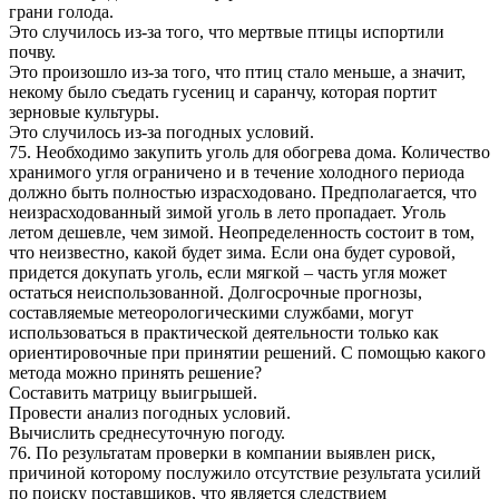
грани голода.
Это случилось из-за того, что мертвые птицы испортили
почву.
Это произошло из-за того, что птиц стало меньше, а значит,
некому было съедать гусениц и саранчу, которая портит
зерновые культуры.
Это случилось из-за погодных условий.
75. Необходимо закупить уголь для обогрева дома. Количество
хранимого угля ограничено и в течение холодного периода
должно быть полностью израсходовано. Предполагается, что
неизрасходованный зимой уголь в лето пропадает. Уголь
летом дешевле, чем зимой. Неопределенность состоит в том,
что неизвестно, какой будет зима. Если она будет суровой,
придется докупать уголь, если мягкой – часть угля может
остаться неиспользованной. Долгосрочные прогнозы,
составляемые метеорологическими службами, могут
использоваться в практической деятельности только как
ориентировочные при принятии решений. С помощью какого
метода можно принять решение?
Составить матрицу выигрышей.
Провести анализ погодных условий.
Вычислить среднесуточную погоду.
76. По результатам проверки в компании выявлен риск,
причиной которому послужило отсутствие результата усилий
по поиску поставщиков, что является следствием