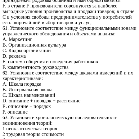
принадлежит родовым общинам и ими обрабатывается
F. в стране F производители соревнуются за наиболее
выгодные условия производства и продажи товаров; в стране
С в условиях свободы предпринимательства у потребителей
есть широчайший выбор товаров и услуг;
61. Установите соответствие между функциональными зонами
управленческого обследования и объектами анализа:
A. Маркетинг
B. Организационная культура
C. Кадры организации
D. реклама
E. система общения и поведения работников
F. компетентность руководства
62. Установите соответствие между шкалами измерений и их
характеристиками:
A. Шкала порядка
B. Интервальная шкала
C. Шкала наименований
D. описание + порядок + расстояние
E. описание + порядок
F. описание
63. Установите хронологическую последовательность
возникновения теорий:
1 неоклассическая теория
2 трудовая теория стоимости