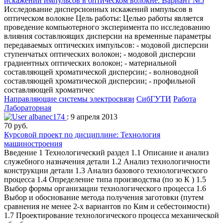
искажений импульсов в оптическом волокне. Вариант №5
Исследование дисперсионных искажений импульсов в
оптическом волокне Цель работы: Целью работы является
проведение компьютерного эксперимента по исследованию
влияния составлюящих дисперсии на временные параметры
передаваемых оптических импульсов: - модовой дисперсии
ступенчатых оптических волокон; - модовой дисперсии
градиентных оптических волокон; - материальной
составляющей хроматической дисперсии; - волноводной
составляющей хроматической дисперсии; - профильной
составляющей хроматичес
Направляющие системы электросвязи
СибГУТИ
Работа
Лабораторная
albanec174
: 9 апреля 2013
70 руб.
Курсовой проект по дисциплине: Технология
машиностроения
Введение 1 Технологический раздел 1.1 Описание и анализ
служебного назначения детали 1.2 Анализ технологичности
конструкции детали 1.3 Анализ базового технологического
процесса 1.4 Определение типа производства (по зо К ) 1.5
Выбор формы организации технологического процесса 1.6
Выбор и обоснование метода получения заготовки (путем
сравнения не менее 2-х вариантов по Ким и себестоимости)
1.7 Проектирование технологического процесса механической