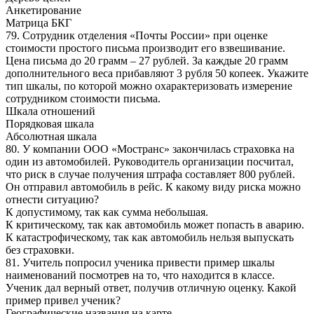
Анкетирование
Матрица БКГ
79. Сотрудник отделения «Почты России» при оценке
стоимости простого письма производит его взвешивание.
Цена письма до 20 грамм – 27 рублей. За каждые 20 грамм
дополнительного веса прибавляют 3 рубля 50 копеек. Укажите
тип шкалы, по которой можно охарактеризовать измерение
сотрудником стоимости письма.
Шкала отношений
Порядковая шкала
Абсолютная шкала
80. У компании ООО «Мостранс» закончилась страховка на
один из автомобилей. Руководитель организации посчитал,
что риск в случае получения штрафа составляет 800 рублей.
Он отправил автомобиль в рейс. К какому виду риска можно
отнести ситуацию?
К допустимому, так как сумма небольшая.
К критическому, так как автомобиль может попасть в аварию.
К катастрофическому, так как автомобиль нельзя выпускать
без страховки.
81. Учитель попросил ученика привести пример шкалы
наименований посмотрев на то, что находится в классе.
Ученик дал верный ответ, получив отличную оценку. Какой
пример привел ученик?
Географические названия на карте