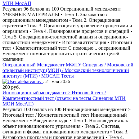
МТИ МосАП
Результат 96 баллов из 100 Операционный менеджмент
УЧЕБНЫЕ МАТЕРИАЛЫ • Тема 1. Знакомство с
операционным менеджментом • Тема 2. Операционная
стратегия • Тема 3. Организация и управление процессами и
операциями • Тема 4. Планирование процессов и операций •
Тема 5. Операционно-стоимостной анализ и операционно-
стоимостной менеджмент • Итоговая аттестация • Итоговый
тест • Компетентностный тест С помощью... операционный
менеджмент помогает достигать стратегических целей
компании
Операционный Менеджмент
МФПУ Синергия / Московский
открытый институт (МОИ) / Московский технологический
институт (МТИ) / МОСАП
Тесты
alehaivanov
: 21 мая 2026
200 руб.
Инновационный менеджмент > Итоговый тест /
Компетентностный тест (ответы на тесты Синергия МТИ
МОИ МосАП)
Результат 100 баллов из 100 Инновационный менеджмент >
Итоговый тест / Компетентностный тест Инновационный
менеджмент • Введение в курс • Тема 1. Нововведения как
объект инновационного управления • Тема 2. Система,
функции и формы инновационного менеджмента • Тема 3.
Разработка программ и проектов нововведений • Тема 4.