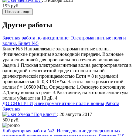
alehaivanov
: 3 ноября 2025
195 руб.
Показать еще
Другие работы
Зачетная работа по дисциплине: Электромагнитные поля и
волны. Билет №5
Билет №5 Направляемые электромагнитные волны.
Физические принципы волноводной передачи. Волновые
уравнения полей для произвольного сечения волновода.
Задача 1 Плоская электромагнитная волна распространяется в
однородной немагнитной среде с относительной
диэлектрической проницаемостью Еотн = 8 и удельной
проводимостью б=0,3 1/Ом*м. Частота электромагнитной
волны f = 10500 МГц. Определить: 1.Фазовую постоянную
2.Длину волны в среде. 3.Расстояние, на котором амплитуда
волны убывает на 10 дБ. 4
ДО СИБГУТИ
Электромагнитные поля и волны
Работа
Зачетная
Учеба "Под ключ"
: 20 августа 2017
500 руб.
Лабораторная работа №2. Исследование дисперсионных