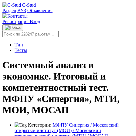
C-Stud
Раздел
ВУЗ
Объявления
Регистрация
Вход
Тип
Тесты
Системный анализ в
экономике. Итоговый и
компетентностный тест.
МФПУ «Синергия», МТИ,
МОИ, МОСАП
Категории:
МФПУ Синергия / Московский
открытый институт (МОИ) / Московский
технологический институт (МТИ) / МОСАП
,