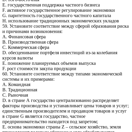
E. государственная поддержка частного бизнеса
F. активное государственное регулирование экономики
G. паритетность государственного частного капитала
H. использование традиционных экономических укладов
59. Установите соответствие между сферой образования риска
и причинами возникновения:
A. Финансовая сфера
B. Производственная сфера
C. Коммерческая сфера
D. обесценивание портфеля инвестиций из-за колебания
курсов валюты
E. понижение планируемых объемов выпуска
F. рост стоимости закупа продукции
60. Установите соответствие между типами экономической
системы и их примерами:
A. Командная
B. Традиционная
C. Рыночная
D. в стране А государство централизованно распределяет
факторы производства и устанавливает цены товаров и услуг;
единственным производителем и продавцом товаров и услуг
в стране G является государство, частное
предпринимательство находится под запретом;
E. основа экономики страны Z – сельское хозяйство, земля