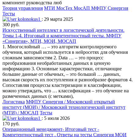
компонент руководства люб
Теория управления
МТИ МосТех МосАП МФПУ Синергия
Тесты
kolonokus1
: 29 марта 2025
300 руб.
Искусственный интеллект в логистической деятельности.
Темы 1-4. Итоговый и компетентностный тесты. МФПУ
«Синергия», МТИ, МОИ, МОСАП
1. Многослойный … – это алгоритм контролируемого
обучения, который используется в нейросетях для обучения
сложным зависимостям 2. Data … – это процесс
преобразования необработанных данных в ценную
информацию 3. Основные характеристики, отличающие
большие данные от обычных, – это большой … данных,
высокая скорость их поступления и разнообразие форматов 4.
Сопоставляя процессы кластеризации и классификации,
можно утверждать, что … классификация – это обучение на
размеченных данных (с метками),
Логистика
МФПУ Синергия / Московский открытый
институт (МОИ) / Московский технологический институт
(МТИ) / МОСАП
Тесты
kolonokus1
: 5 июля 2026
170 руб.
Операционный менеджмент- Итоговый тест -
Компетентностный тест . Ответы на тесты Синергия МОИ