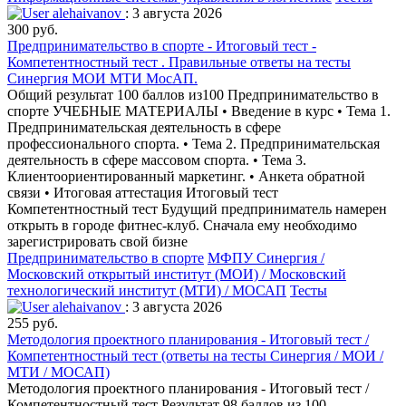
alehaivanov
: 3 августа 2026
300 руб.
Предпринимательство в спорте - Итоговый тест -
Компетентностный тест . Правильные ответы на тесты
Синергия МОИ МТИ МосАП.
Общий результат 100 баллов из100 Предпринимательство в
спорте УЧЕБНЫЕ МАТЕРИАЛЫ • Введение в курс • Тема 1.
Предпринимательская деятельность в сфере
профессионального спорта. • Тема 2. Предпринимательская
деятельность в сфере массовом спорта. • Тема 3.
Клиентоориентированный маркетинг. • Анкета обратной
связи • Итоговая аттестация Итоговый тест
Компетентностный тест Будущий предприниматель намерен
открыть в городе фитнес-клуб. Сначала ему необходимо
зарегистрировать свой бизне
Предпринимательство в спорте
МФПУ Синергия /
Московский открытый институт (МОИ) / Московский
технологический институт (МТИ) / МОСАП
Тесты
alehaivanov
: 3 августа 2026
255 руб.
Методология проектного планирования - Итоговый тест /
Компетентностный тест (ответы на тесты Синергия / МОИ /
МТИ / МОСАП)
Методология проектного планирования - Итоговый тест /
Компетентностный тест Результат 98 баллов из 100