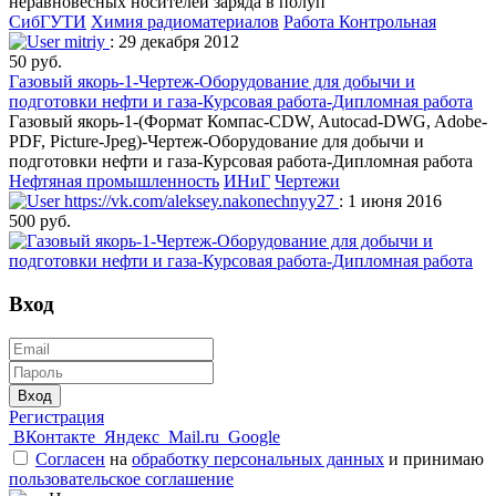
неравновесных носителей заряда в полуп
СибГУТИ
Химия радиоматериалов
Работа Контрольная
mitriy
: 29 декабря 2012
50 руб.
Газовый якорь-1-Чертеж-Оборудование для добычи и
подготовки нефти и газа-Курсовая работа-Дипломная работа
Газовый якорь-1-(Формат Компас-CDW, Autocad-DWG, Adobe-
PDF, Picture-Jpeg)-Чертеж-Оборудование для добычи и
подготовки нефти и газа-Курсовая работа-Дипломная работа
Нефтяная промышленность
ИНиГ
Чертежи
https://vk.com/aleksey.nakonechnyy27
: 1 июня 2016
500 руб.
Вход
Вход
Регистрация
ВКонтакте
Яндекс
Mail.ru
Google
Согласен
на
обработку персональных данных
и принимаю
пользовательское соглашение