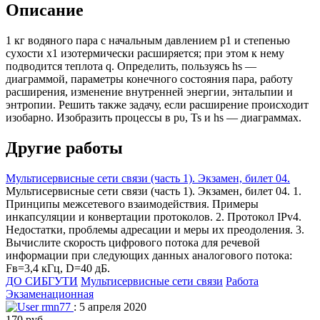
Описание
1 кг водяного пара с начальным давлением р1 и степенью
сухости х1 изотермически расширяется; при этом к нему
подводится теплота q. Определить, пользуясь hs —
диаграммой, параметры конечного состояния пара, работу
расширения, изменение внутренней энергии, энтальпии и
энтропии. Решить также задачу, если расширение происходит
изобарно. Изобразить процессы в pυ, Ts и hs — диаграммах.
Другие работы
Мультисервисные сети связи (часть 1). Экзамен, билет 04.
Мультисервисные сети связи (часть 1). Экзамен, билет 04. 1.
Принципы межсетевого взаимодействия. Примеры
инкапсуляции и конвертации протоколов. 2. Протокол IPv4.
Недостатки, проблемы адресации и меры их преодоления. 3.
Вычислите скорость цифрового потока для речевой
информации при следующих данных аналогового потока:
Fв=3,4 кГц, D=40 дБ.
ДО СИБГУТИ
Мультисервисные сети связи
Работа
Экзаменационная
rmn77
: 5 апреля 2020
170 руб.