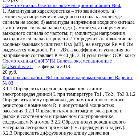
Схемотехника. Ответы на экзаменационный билет № 4.
1. Амплитудная характеристика – это зависимость: а)
амплитуды напряжения выходного сигнала к амплитуде
сигнала на входе; б) амплитуды напряжения входного сигнала
к амплитуде сигнала на выходе; в) амплитуды напряжения
выходного сигнала от частоты; г) амплитуды напряжения
выходного сигнала от времени 2. Определить напряжение на
входных зажимах усилителя Uвх [мВ], на нагрузке Rн = 8 Ом
выделяется мощность Рн = 2Вт, а коэффициент усиления по
напряжению составляет К = 40 дБ. 3. В усилителе с ООС коэф
Схемотехника
СибГУТИ
Билеты экзаменационные
dus121
: 13 февраля 2013
20 руб.
Контрольная работа №1 по химии радиоматериалов. Вариант
№ 03
3.1.1 Определить падение напряжения в линии
электропередач длиной L при температуре То1 , То2 , То3 3.1.2
Определить длину проволоки для намотки проволочного
резистора с номиналом R, и допустимой мощностью
рассеяния 3.2.1 Определить концентрацию электронов и
дырок в собственном и примесном полупроводнике,
содержащем N атомов 3.2.2 Образец полупроводникового
материала легирован примесью (см. предыдущую задачу).
3.2.3 Определить диффузионную длину движения