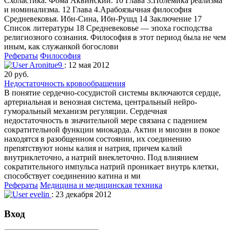
Схоластика. Фома Аквинский. 10 Глава 3.Полемика реализма
и номинализма. 12 Глава 4.Арабоязычная философия
Средневековья. Ибн-Сина, Ибн-Рушд 14 Заключение 17
Список литературы 18 Средневековье — эпоха господства
религиозного сознания. Философия в этот период была не чем
иным, как служанкой богослови
Рефераты
Философия
Aronitue9
: 12 мая 2012
20 руб.
Недостаточность кровообращения
В понятие сердечно-сосудистой системы включаются сердце,
артериальная и венозная система, центральный нейро-
гуморальный механизм регуляции. Сердечная
недостаточность в значительной мере связана с падением
сократительной функции миокарда. Актин и миозин в покое
находятся в разобщенном состоянии, их соединению
препятствуют ионы калия и натрия, причем калий
внутриклеточно, а натрий внеклеточно. Под влиянием
сократительного импульса натрий проникает внутрь клетки,
способствует соединению катина и ми
Рефераты
Медицина и медицинская техника
evelin
: 23 декабря 2012
Вход