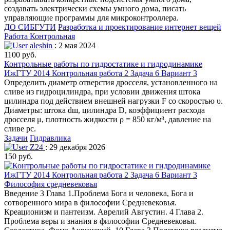
создавать электрически схемы умного дома, писать
управляющие программы для микроконтроллера.
ДО СИБГУТИ
Разработка и проектирование интернет вещей
Работа Контрольная
aleshin
: 2 мая 2024
1100 руб.
Контрольные работы по гидростатике и гидродинамике
ИжГТУ 2014 Контрольная работа 2 Задача 6 Вариант 3
Определить диаметр отверстия дросселя, установленного на
сливе из гидроцилиндра, при условии движения штока
цилиндра под действием внешней нагрузки F со скоростью υ.
Диаметры: штока dш, цилиндра D, коэффициент расхода
дросселя μ, плотность жидкости ρ = 850 кг/м³, давление на
сливе рс.
Задачи
Гидравлика
Z24
: 29 декабря 2026
150 руб.
Философия средневековья
Введение 3 Глава 1.Проблема Бога и человека, Бога и
сотворенного мира в философии Средневековья.
Креационизм и пантеизм. Аврелий Августин. 4 Глава 2.
Проблема веры и знания в философии Средневековья.