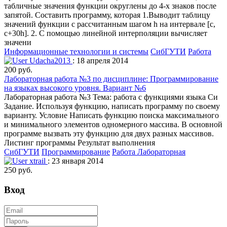
табличные значения функции округлены до 4-х знаков после
запятой. Составить программу, которая 1.Выводит таблицу
значений функции с рассчитанным шагом h на интервале [c,
c+30h]. 2. С помощью линейной интерполяции вычисляет
значени
Информационные технологии и системы
СибГУТИ
Работа
Udacha2013
: 18 апреля 2014
200 руб.
Лабораторная работа №3 по дисциплине: Программирование
на языках высокого уровня. Вариант №6
Лабораторная работа №3 Тема: работа с функциями языка Си
Задание. Используя функцию, написать программу по своему
варианту. Условие Написать функцию поиска максимального
и минимального элементов одномерного массива. В основной
программе вызвать эту функцию для двух разных массивов.
Листинг программы Результат выполнения
СибГУТИ
Программирование
Работа Лабораторная
xtrail
: 23 января 2014
250 руб.
Вход