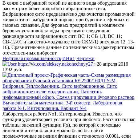
В связи с выбранной темой из данного вида оборудования
рассмотрим более подробно вибрационные сита.
Вибрационное сито предназначено для очистки промывочной
жидко-сти от выбуренной породы при бурении нефтяных и
газовых скважин. Для буровых предприятий в комплекте
буровых установок заводы предлагают следующие
разновидности вибрационных сит: ВС-1; СВ-1Л; ВС-11;
СВ-12-01 и кассетно-модульное сито СКМ-1( рисунках 12, 13-
16). Сравнительные данные по техническим характеристикам
отечествен-ных вибросит
Нефтяная промышленность
ИНиГ
Чертежи
https://vk.com/aleksey.nakonechnyy27
: 28 апреля 2016
1392 руб.
Вычислительная математика. 3-й семестр. Лабораторная
работа №1. Интерполяция. Вариант №4
Лабораторная работа No1. Интерполяция. Известно, что
функция удовлетворяет условию при любом x. Рассчитать шаг
таблицы значений функции f(x), по которой с помощью
линейной интерполяции можно было бы найти
промежуточные значения функции с точностью 0.0001, если