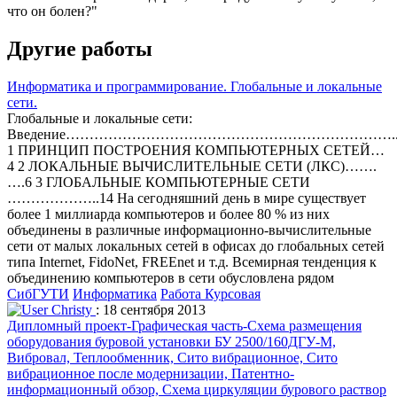
что он болен?"
Другие работы
Информатика и программирование. Глобальные и локальные
сети.
Глобальные и локальные сети:
Введение……………………………………………………………..
1 ПРИНЦИП ПОСТРОЕНИЯ КОМПЬЮТЕРНЫХ СЕТЕЙ…
4 2 ЛОКАЛЬНЫЕ ВЫЧИСЛИТЕЛЬНЫЕ СЕТИ (ЛКС)…….
….6 3 ГЛОБАЛЬНЫЕ КОМПЬЮТЕРНЫЕ СЕТИ
………………..14 На сегодняшний день в мире существует
более 1 миллиарда компьютеров и более 80 % из них
объединены в различные информационно-вычислительные
сети от малых локальных сетей в офисах до глобальных сетей
типа Internet, FidoNet, FREEnet и т.д. Всемирная тенденция к
объединению компьютеров в сети обусловлена рядом
СибГУТИ
Информатика
Работа Курсовая
Christy
: 18 сентября 2013
Дипломный проект-Графическая часть-Схема размещения
оборудования буровой установки БУ 2500/160ДГУ-М,
Вибровал, Теплообменник, Сито вибрационное, Сито
вибрационное после модернизации, Патентно-
информационный обзор, Схема циркуляции бурового раствор