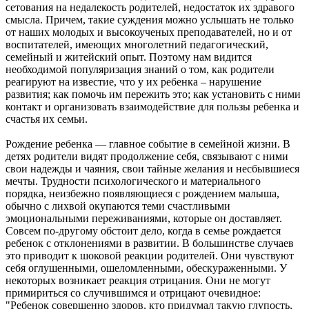
сетования на недалекость родителей, недостаток их здравого
смысла. Причем, такие суждения можно услышать не только
от наших молодых и высокоученых преподавателей, но и от
воспитателей, имеющих многолетний педагогический,
семейный и житейский опыт. Поэтому нам видится
необходимой популяризация знаний о том, как родители
реагируют на известие, что у их ребенка – нарушение
развития; как помочь им пережить это; как установить с ними
контакт и организовать взаимодействие для пользы ребенка и
счастья их семьи.
Рождение ребенка — главное событие в семейной жизни. В
детях родители видят продолжение себя, связывают с ними
свои надежды и чаяния, свои тайные желания и несбывшиеся
мечты. Трудности психологического и материального
порядка, неизбежно появляющиеся с рождением малыша,
обычно с лихвой окупаются теми счастливыми
эмоциональными переживаниями, которые он доставляет.
Совсем по-другому обстоит дело, когда в семье рождается
ребенок с отклонениями в развитии. В большинстве случаев
это приводит к шоковой реакции родителей. Они чувствуют
себя оглушенными, ошеломленными, обескураженными. У
некоторых возникает реакция отрицания. Они не могут
примириться со случившимся и отрицают очевидное:
"Ребенок совершенно здоров, кто придумал такую глупость,