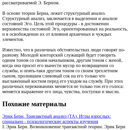
рассматриваемой Э. Берном.
В основе теории Берна, лежит структурный анализ.
Структурный анализ, заключается в выделении и анализе
состояний Эго. Цель этой процедуры - в достижении
верховенства состояний Эго, ориентированных на реальность,
и в освобождении их от влияния архаичных и чуждых
элементов.
Известно, что в различных обстоятельствах люди говорят по-
разному. Молодой конторский служащий будет говорить
одним тоном со своим начальником, другим тоном с женой,
когда она просит его вынести мусор по возвращении со
службы, и опять-таки другим тоном со своим трехлетним
сыном, пролившим сливовый сок на его только что
выглаженный костюм перед его уходом на службу. При этих
различных переживаниях меняется не только тон его голоса:
меняется выражение его лица, чувства, поступки и мысли.
Похожие материалы
Эрик Берн. Транзактный анализ (ТА). Игры взрослых:
социально - психологические аспекты изучения
I. Эрик Берн. Возникновение транзактной теории. Эрик Берн