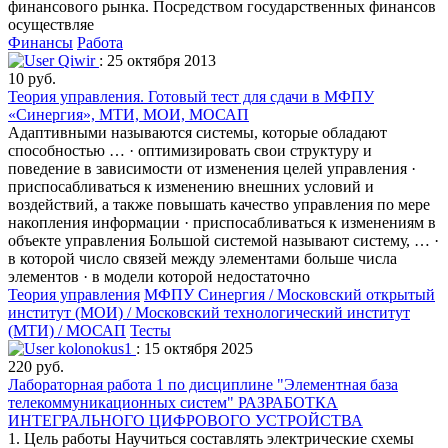
финансового рынка. Посредством государственных финансов
осуществляе
Финансы
Работа
Qiwir
: 25 октября 2013
10 руб.
Теория управления. Готовый тест для сдачи в МФПУ
«Синергия», МТИ, МОИ, МОСАП
Адаптивными называются системы, которые обладают
способностью … · оптимизировать свои структуру и
поведение в зависимости от изменения целей управления ·
приспосабливаться к изменению внешних условий и
воздействий, а также повышать качество управления по мере
накопления информации · приспосабливаться к изменениям в
объекте управления Большой системой называют систему, … ·
в которой число связей между элементами больше числа
элементов · в модели которой недостаточно
Теория управления
МФПУ Синергия / Московский открытый
институт (МОИ) / Московский технологический институт
(МТИ) / МОСАП
Тесты
kolonokus1
: 15 октября 2025
220 руб.
Лабораторная работа 1 по дисциплине "Элементная база
телекоммуникационных систем" РАЗРАБОТКА
ИНТЕГРАЛЬНОГО ЦИФРОВОГО УСТРОЙСТВА
1. Цель работы Научиться составлять электрические схемы