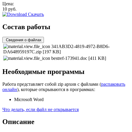
Цена:
10
руб.
Скачать
Состав работы
Сведения о файлах
341AB3D2-4819-4972-B8D6-
DA648959197C.zip
[197 KB]
bestref-173941.doc
[411 KB]
Необходимые программы
Работа представляет собой zip архив с файлами (
распаковать
онлайн
), которые открываются в программах:
Microsoft Word
Что делать, если файл не открывается
Описание