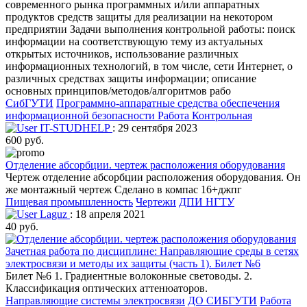
современного рынка программных и/или аппаратных
продуктов средств защиты для реализации на некотором
предприятии Задачи выполнения контрольной работы: поиск
информации на соответствующую тему из актуальных
открытых источников, использование различных
информационных технологий, в том числе, сети Интернет, о
различных средствах защиты информации; описание
основных принципов/методов/алгоритмов рабо
СибГУТИ
Программно-аппаратные средства обеспечения
информационной безопасности
Работа Контрольная
IT-STUDHELP
: 29 сентября 2023
600 руб.
Отделение абсорбции. чертеж расположения оборудования
Чертеж отделение абсорбции расположения оборудования. Он
же монтажный чертеж Сделано в компас 16+джпг
Пищевая промышленность
Чертежи
ДПИ НГТУ
Laguz
: 18 апреля 2021
40 руб.
Зачетная работа по дисциплине: Направляющие среды в сетях
электросвязи и методы их защиты (часть 1). Билет №6
Билет №6 1. Градиентные волоконные световоды. 2.
Классификация оптических аттенюаторов.
Направляющие системы электросвязи
ДО СИБГУТИ
Работа