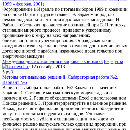
1999 – февраль 2001)
Формирование в Израиле по итогам выборов 1999 г. коалиции
на основе Партии труда во главе с Э. Бараком породило
немало надежд на то, что приход к власти «наследников И.
Рабина» обеспечит преодоление возникшей при Б. Нетаньяху
стагнации мирного процесса, приведет к ускоренному
продвижению к миру на всех направлениях
ближневосточного урегулирования. Оправдывая такие
ожидания и взяв курс на последовательное достижение новых
договоренностей с арабами, израильское правительство при
энергичной междуна
Международные отношения и мировая экономика
Рефераты
evelin
: 12 сентября 2013
5 руб.
Методы оптимальных решений. Лабараторная работа №2.
Вариант №5
Вариант 5 Лабораторная работа №2 Задача о назначениях
Задание: 1. Составьте математическую модель задачи о
назначениях. 2. Решите её средствами Excel с использованием
Поиска решений. 3. Проинтерпретируйте найденное решение.
В каждом из пяти филиалов производственного объединения
могут изготовляться изделия пяти видов. Учитывая
необходимость углубления специализации, в каждом из
филиалов решено выпускать только один вид продукции, при
этом каждый из видов изделий должен выпускаться одним из