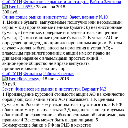
СибГУТИ
Финансовые рынки и институты
Работа Зачетная
Lelia555
: 28 января 2018
300 руб.
Финансовые рынки и институты. Зачет, вариант №10
1. Ценные бумаги, выпускаемые поштучно или небольшими
серия-ми: а) производные ценные бумаги; б) неэмиссионные
бумаги; в) именные, ордерные и предъявительские ценные
бумаги; Г) эмиссионные ценные бумаги. 2. В уставе АО не
определен дивиденд по привилегированным акциям. В этом
случае: - должны быть внесены изменения в устав АО; -
владельцы привилегированных акций имеют право на
дивиденд наравне с владельцами простых акций; -
акционерное общество не вправе выпускать
привилегированные акции; - пр
СибГУТИ
Финансы
Работа Зачетная
idiosyncrasy
: 18 июля 2016
50 руб.
Зачет. Финансовые рынки и институты. Вариант №3
1 Произведение курсовой стоимости акций АО на количество
обращающихся акций этого АО показывает: 1 К ценным
бумагам по Российскому законодательству относятся: 2 В РФ
облигации могут выпускаться: 3 Доходность конвертируемых
облигаций по сравнению с обыкновенными облигациями, как
правило: 4 Вексель может быть выдан лицами: 5
Коммерческие банки в РФ на РЦБ в качестве