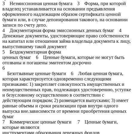
3 Неэмиссионная ценная бумага 3 Форма, при которой
владелец устанавливается на основании предъявления
оформленного надлежащим образом сертификата ценной
бумаги или, в случае депонирования такового, на основании
записи по счету депо.
4 Документарная форма эмиссионных денных бумаг 4
Денежные документы, удостоверяющие право собственности
на капитал или отношения займа владельца документа к лицу,
выпустившему такой документ
5 Бездокументарная форма
ценных бумаг 6 Ценные бумаги, которые не могут быть
отозваны и погашены эмитентом досрочно
6
Безотзывные ценные бумаги 6 Любая ценная бумага,
которая характеризуется одновременно следующими
признаками: 1) закрепляет совокупность имущественных и
неимущественных прав, подлежащих удостоверению, уступке
и безусловному осуществлению в соответствии с
действующим порядком; 2) размещается выпусками; 3) имеет
равные объемы и сроки реализации прав внутри одного
выпуска вне.зависимости от времени приобретения ценных
бумаг
7 Коммерческие ценные бумаги 7 Ценные бумаги,
которые являются
инструментами образования денежных фондов