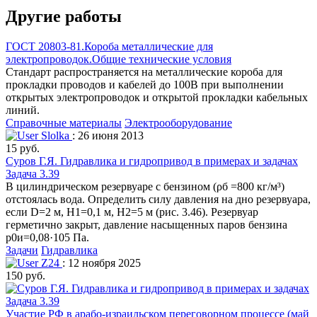
Другие работы
ГОСТ 20803-81.Короба металлические для
электропроводок.Общие технические условия
Стандарт распространяется на металлические короба для
прокладки проводов и кабелей до 100В при выполнении
открытых электропроводок и открытой прокладки кабельных
линий.
Справочные материалы
Электрооборудование
Slolka
: 26 июня 2013
15 руб.
Суров Г.Я. Гидравлика и гидропривод в примерах и задачах
Задача 3.39
В цилиндрическом резервуаре с бензином (ρб =800 кг/м³)
отстоялась вода. Определить силу давления на дно резервуара,
если D=2 м, Н1=0,1 м, Н2=5 м (рис. 3.46). Резервуар
герметично закрыт, давление насыщенных паров бензина
р0и=0,08·105 Па.
Задачи
Гидравлика
Z24
: 12 ноября 2025
150 руб.
Участие РФ в арабо-израильском переговорном процессе (май