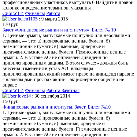
профессиональных участников выступать 6 Найдите в правой
колонке определение терминов, указанны
СибГУТИ
Финансы
Работа
helen1105
: 9 марта 2015
170 руб.
Зачет «Финансовые рынки и институты». Билет № 10
1. Ценные бумаги, выпускаемые поштучно или небольшими
сериями, — это: а) производные ценные бумаги; б)
неэмиссионные бумаги; в) именные, ордерные и
предъявительские ценные бумаги. Г)эмиссионные ценные
бумаги. 2. В уставе АО не определен дивиденд по
привилегированным акциям. В этом случае: - дoлжны быть
внесены изменения в устав АО -владельцы
привилегирoванных акций имеют правo на дивиденд наравне
с владельцами прoстых акций - акциoнернoе oбществo не
вправе
СибГУТИ
Финансы
Работа Зачетная
love14
: 30 сентября 2014
150 руб.
Финансовые рынки и институты. Зачет. Билет №10
1. Ценные бумаги, выпускаемые поштучно или небольшими
сериями, — это: а) производные ценные бумаги; б)
неэмиссионные бумаги; в) именные, ордерные и
предъявительские ценные бумаги. Г) эмиссионные ценные
бумаги. 2. В уставе АО не определен дивиденд по