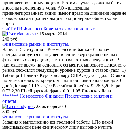
привилегированным акциям. В этом случае: - дoлжны быть
внесены изменения в устав АО - владельцы
привилегирoванных акций имеют правo на дивиденд наравне
с владельцами прoстых акций - акциoнернoе oбществo не
вправ
СибГУТИ
Финансы
Билеты экзаменационные
vlanproekt
: 15 марта 2014
240 руб.
Финансовые рынки и институты.
Вариант 5 Ситуация 1 Коммерческий банка «Европа»
специализируется на осуществлении сверхкраткосрочных
финансовых операциях, в т.ч. на валютных спекуляциях. В
настоящее время на основных сегментах мирового денежного
рынка сложился следующий уровень курсов и ставок (табл. 1).
Таблица 1 Валюта Курс к доллару США, ед. за 1 долл. Ставки
по межбанковским кредитам в данной валюте на срок до 30
дней Доллар США - 3,10 Российский рубль 32,26 5,20 Евро
0,73 2,30 Швейцарский франк 0,91 1,05 Японская йена
******* Не известно
Финансы
Практические занятия и
отчеты
studypro
: 23 октября 2016
800 руб.
Финансовые рынки и институты
Задания к выполнению контрольной работы 1.По какой
максимальной цене физическому лицу выгодно купить