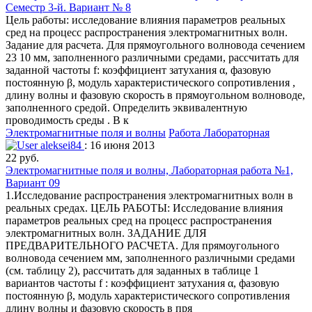
Семестр 3-й. Вариант № 8
Цель работы: исследование влияния параметров реальных
сред на процесс распространения электромагнитных волн.
Задание для расчета. Для прямоугольного волновода сечением
23 10 мм, заполненного различными средами, рассчитать для
заданной частоты f: коэффициент затухания α, фазовую
постоянную β, модуль характеристического сопротивления ,
длину волны и фазовую скорость в прямоугольном волноводе,
заполненного средой. Определить эквивалентную
проводимость среды . В к
Электромагнитные поля и волны
Работа Лабораторная
aleksei84
: 16 июня 2013
22 руб.
Электромагнитные поля и волны, Лабораторная работа №1,
Вариант 09
1.Исследование распространения электромагнитных волн в
реальных средах. ЦЕЛЬ РАБОТЫ: Исследование влияния
параметров реальных сред на процесс распространения
электромагнитных волн. ЗАДАНИЕ ДЛЯ
ПРЕДВАРИТЕЛЬНОГО РАСЧЕТА. Для прямоугольного
волновода сечением мм, заполненного различными средами
(см. таблицу 2), рассчитать для заданных в таблице 1
вариантов частоты f : коэффициент затухания α, фазовую
постоянную β, модуль характеристического сопротивления
длину волны и фазовую скорость в пря