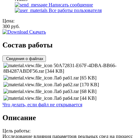
Написать сообщение
Все работы пользователя
Цена:
300
руб.
Скачать
Состав работы
Сведения о файлах
50A72831-E67F-4DBA-BB66-
8B4287ABDF56.rar
[344 KB]
Лаб раб1.rar
[65 KB]
Лаб раб2.rar
[170 KB]
Лаб раб3.rar
[68 KB]
Лаб раб4.rar
[44 KB]
Что делать, если файл не открывается
Описание
Цель работы:
Исследование влияния параметров реальных сред на процесс