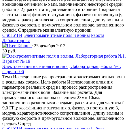
волновода сечением a•b мм, заполненного некоторой средой
(таблица 2), рассчитать для заданного в таблице 1 варианта
частоты f: коэффициент затухания α, фазовую постоянную β,
модуль характеристического сопротивления , длину волны и
фазовую скорость в прямоугольном волноводе, заполненного
средой. Определить эквивалентную проводи
СибГУТИ
Электромагнитные поля и волны
Работа
Лабораторная
Taburet
: 25 декабря 2012
30 руб.
Электромагнитные поля и волны, Лабораторная работа №1,
вариант 06
Тема Исследование распространения электромагнитных волн
в реальных средах. Цель работы Исследование влияния
параметров реальных сред на процесс распространения
электромагнитных волн. Задание для расчета. Для
прямоугольного волновода сечением 23мм 10мм,
заполненного различными средами, рассчитать для частоты f=
9,0 ГГц: коэффициент затухания α, фазовую постоянную β,
модуль характеристического сопротивления , длину волны и
фазовую скорость в прямоугольном волноводе, заполненного
средой. Опред
СибГУТИ
Электромагнитные поля и волны
Работа