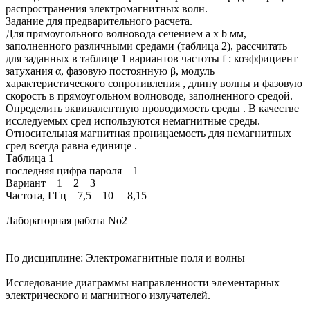
распространения электромагнитных волн.
Задание для предварительного расчета.
Для прямоугольного волновода сечением a x b мм,
заполненного различными средами (таблица 2), рассчитать
для заданных в таблице 1 вариантов частоты f : коэффициент
затухания α, фазовую постоянную β, модуль
характеристического сопротивления , длину волны и фазовую
скорость в прямоугольном волноводе, заполненного средой.
Определить эквивалентную проводимость среды . В качестве
исследуемых сред используются немагнитные среды.
Относительная магнитная проницаемость для немагнитных
сред всегда равна единице .
Таблица 1
последняя цифра пароля 1
Вариант 1 2 3
Частота, ГГц 7,5 10 8,15
Лабораторная работа No2
По дисциплине: Электромагнитные поля и волны
Исследование диаграммы направленности элементарных
электрического и магнитного излучателей.