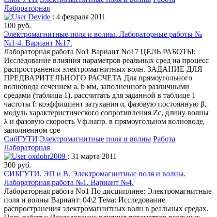
Лабораторная
Devide
: 4 февраля 2011
100 руб.
Электромагнитные поля и волны. Лабораторные работы №
№1-4. Вариант №17.
Лабораторная работа No1 Вариант No17 ЦЕЛЬ РАБОТЫ:
Исследование влияния параметров реальных сред на процесс
распространения электромагнитных волн. ЗАДАНИЕ ДЛЯ
ПРЕДВАРИТЕЛЬНОГО РАСЧЕТА Для прямоугольного
волновода сечением a, b мм, заполненного различными
средами (таблица 1), рассчитать для заданной в таблице 1
частоты f: коэффициент затухания α, фазовую постоянную β,
модуль характеристического сопротивления Zc, длину волны
λ и фазовую скорость Vф.напр. в прямоугольном волноводе,
заполненном сре
СибГУТИ
Электромагнитные поля и волны
Работа
Лабораторная
oxdobr2009
: 31 марта 2011
300 руб.
СИБГУТИ. ЭП и В. Электромагнитные поля и волны.
Лабораторная работа №1. Вариант №4.
Лабораторная работа No1 По дисциплине: Электромагнитные
поля и волны Вариант: 04\2 Тема: Исследование
распространения электромагнитных волн в реальных средах.