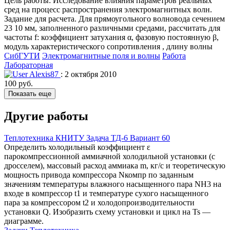
Цель работы: Исследование влияния параметров реальных
сред на процесс распространения электромагнитных волн.
Задание для расчета. Для прямоугольного волновода сечением
23 10 мм, заполненного различными средами, рассчитать для
частоты f: коэффициент затухания α, фазовую постоянную β,
модуль характеристического сопротивления , длину волны
СибГУТИ
Электромагнитные поля и волны
Работа
Лабораторная
Alexis87
: 2 октября 2010
100 руб.
Показать еще
Другие работы
Теплотехника КНИТУ Задача ТД-6 Вариант 60
Определить холодильный коэффициент ε
парокомпрессионной аммиачной холодильной установки (с
дросселем), массовый расход аммиака m, кг/c и теоретическую
мощность привода компрессора Nкомпр по заданным
значениям температуры влажного насыщенного пара NH3 на
входе в компрессор t1 и температуре сухого насыщенного
пара за компрессором t2 и холодопроизводительности
установки Q. Изобразить схему установки и цикл на Ts —
диаграмме.