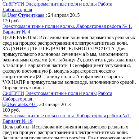
СибГУТИ
Электромагнитные поля и волны
Работа
Лабораторная
Студенткааа
: 24 апреля 2015
120 руб.
Электромагнитные поля и волны. Лабораторная работа № 1.
Вариант № 4
ЦЕЛЬ РАБОТЫ: Исследование влияния параметров реальных
сред на процесс распространения электромагнитных волн.
ЗАДАНИЕ ДЛЯ ПРЕДВАРИТЕЛЬНОГО РАСЧЕТА. Для
прямоугольного волновода сечением a b мм, заполненного
различными средами (см. таблицу 2), рассчитать для заданных
в таблице 1 вариантов частоты f : коэффициент затухания α,
фазовую постоянную β, модуль характеристического
сопротивления |ZC|, длину волны Λ и фазовую скорость
VФ.НАПР в прямоугольном волноводе, заполненного средой.
Определить эквива
СибГУТИ
Электромагнитные поля и волны
Работа
Лабораторная
aleks797
: 20 января 2013
100 руб.
Электромагнитные поля и волны. Лабораторная работа №1.
Вариант № 19
Цель работы. Исследование влияния параметров реальных
сред на процесс распространения электромагнитных волн.
Задание для предварительного расчёта. Для прямоугольного