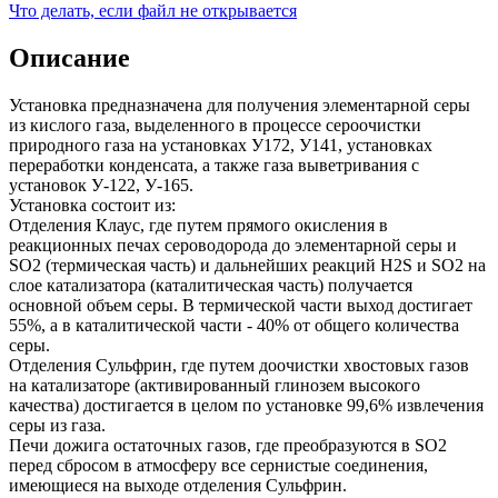
Что делать, если файл не открывается
Описание
Установка предназначена для получения элементарной серы
из кислого газа, выделенного в процессе сероочистки
природного газа на установках У172, У141, установках
переработки конденсата, а также газа выветривания с
установок У-122, У-165.
Установка состоит из:
Отделения Клаус, где путем прямого окисления в
реакционных печах сероводорода до элементарной серы и
SО2 (термическая часть) и дальнейших реакций Н2S и SO2 на
слое катализатора (каталитическая часть) получается
основной объем серы. В термической части выход достигает
55%, а в каталитической части - 40% от общего количества
серы.
Отделения Сульфрин, где путем доочистки хвостовых газов
на катализаторе (активированный глинозем высокого
качества) достигается в целом по установке 99,6% извлечения
серы из газа.
Печи дожига остаточных газов, где преобразуются в SO2
перед сбросом в атмосферу все сернистые соединения,
имеющиеся на выходе отделения Сульфрин.