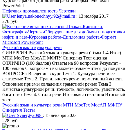
Курсовая работа-Дипломная работа-Формат Microsoft
PowerPoint
Нефтяная промышленность
Чертежи
lenya.nakonechnyy.92@mail.ru
: 13 ноября 2017
276 руб.
Русский язык и культура речи
СИНЕРГИЯ Русский язык и культура речи (Темы 1-4 Итог)
МТИ МосТех МосАП МФПУ Синергия Тест оценка
ОТЛИЧНО (100 баллов) Ответы на 90 вопросов Результат -
100 баллов С вопросами вы можете ознакомиться до покупки
ВОПРОСЫ: Введение в курс Тема 1. Культура речи и ее
слагаемые Тема 2. Правильность речи: нормативный аспект.
Основные приемы овладения грамотной речью Тема З.
Качества культурной речи: точность, логичность, уместность,
богатство Тема 4. Стили речи Итоговая аттестация Итоговый
тест
Русский язык и культура речи
МТИ МосТех МосАП МФПУ
Синергия
Тесты
Synergy2098
: 15 декабря 2023
228 руб.