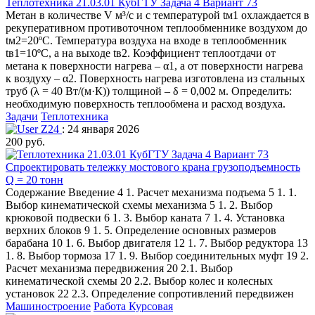
Теплотехника 21.03.01 КубГТУ Задача 4 Вариант 73
Метан в количестве V м³/с и с температурой tм1 охлаждается в
рекуперативном противоточном теплообменнике воздухом до
tм2=20ºС. Температура воздуха на входе в теплообменник
tв1=10ºС, а на выходе tв2. Коэффициент теплоотдачи от
метана к поверхности нагрева – α1, а от поверхности нагрева
к воздуху – α2. Поверхность нагрева изготовлена из стальных
труб (λ = 40 Вт/(м·К)) толщиной – δ = 0,002 м. Определить:
необходимую поверхность теплообмена и расход воздуха.
Задачи
Теплотехника
Z24
: 24 января 2026
200 руб.
Спроектировать тележку мостового крана грузоподъемность
Q = 20 тонн
Содержание Введение 4 1. Расчет механизма подъема 5 1. 1.
Выбор кинематической схемы механизма 5 1. 2. Выбор
крюковой подвески 6 1. 3. Выбор каната 7 1. 4. Установка
верхних блоков 9 1. 5. Определение основных размеров
барабана 10 1. 6. Выбор двигателя 12 1. 7. Выбор редуктора 13
1. 8. Выбор тормоза 17 1. 9. Выбор соединительных муфт 19 2.
Расчет механизма передвижения 20 2.1. Выбор
кинематической схемы 20 2.2. Выбор колес и колесных
установок 22 2.3. Определение сопротивлений передвижен
Машиностроение
Работа Курсовая