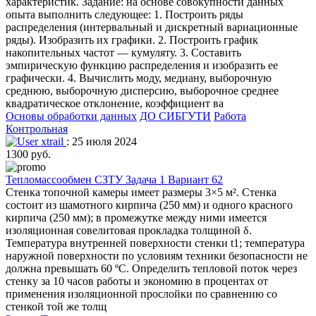
характеристик. Задание: на основе совокупности данных
опыта выполнить следующее: 1. Построить ряды
распределения (интервальный и дискретный вариационные
ряды). Изобразить их графики. 2. Построить график
накопительных частот — кумуляту. 3. Составить
эмпирическую функцию распределения и изобразить ее
графически. 4. Вычислить моду, медиану, выборочную
среднюю, выборочную дисперсию, выборочное среднее
квадратическое отклонение, коэффициент ва
Основы обработки данных
ДО СИБГУТИ
Работа
Контрольная
xtrail
: 25 июля 2024
1300 руб.
Тепломассообмен СЗТУ Задача 1 Вариант 62
Стенка топочной камеры имеет размеры 3×5 м². Стенка
состоит из шамотного кирпича (250 мм) и одного красного
кирпича (250 мм); в промежутке между ними имеется
изоляционная совелитовая прокладка толщиной δ.
Температура внутренней поверхности стенки t1; температура
наружной поверхности по условиям техники безопасности не
должна превышать 60 ºC. Определить тепловой поток через
стенку за 10 часов работы и экономию в процентах от
применения изоляционной прослойки по сравнению со
стенкой той же толщ