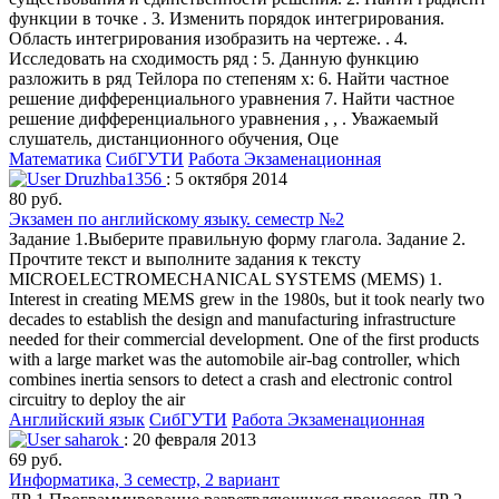
функции в точке . 3. Изменить порядок интегрирования.
Область интегрирования изобразить на чертеже. . 4.
Исследовать на сходимость ряд : 5. Данную функцию
разложить в ряд Тейлора по степеням х: 6. Найти частное
решение дифференциального уравнения 7. Найти частное
решение дифференциального уравнения , , . Уважаемый
слушатель, дистанционного обучения, Оце
Математика
СибГУТИ
Работа Экзаменационная
Druzhba1356
: 5 октября 2014
80 руб.
Экзамен по английскому языку. семестр №2
Задание 1.Выберите правильную форму глагола. Задание 2.
Прочтите текст и выполните задания к тексту
MICROELECTROMECHANICAL SYSTEMS (MEMS) 1.
Interest in creating MEMS grew in the 1980s, but it took nearly two
decades to establish the design and manufacturing infrastructure
needed for their commercial development. One of the first products
with a large market was the automobile air-bag controller, which
combines inertia sensors to detect a crash and electronic control
circuitry to deploy the air
Английский язык
СибГУТИ
Работа Экзаменационная
saharok
: 20 февраля 2013
69 руб.
Информатика, 3 семестр, 2 вариант