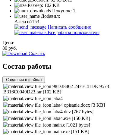
Размер:
102 KB
Покупок:
1
Добавил:
Алексей153
Написать сообщение
Все работы пользователя
Цена:
80
руб.
Скачать
Состав работы
Сведения о файлах
98D38462-24EF-41DE-9573-
B316C0049D23.rar
[102 KB]
laba4
laba4 opisanie.docx
[3 KB]
laba4.dev
[767 bytes]
laba4.exe
[150 KB]
main.c
[1021 bytes]
main.exe
[151 KB]