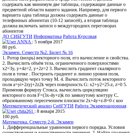
содержать как минимум две таблицы, содержащие данные о
предметной области вашего задания. Например, для первого
варианта одна таблица должна содержать данные о
телефонных абонентах (10-12 записей), а вторая таблица
должна включать записи о междугородних переговорах
абонентов
ДО СИБГУТИ
Информатика
Работа Курсовая
ANNA
: 5 ноября 2017
80 руб.
Экзамен. Семестр №2. Билет № 16
1. Ротор (вихрь) векторного поля, его вычисление и свойства.
2. Вычислить объём тела, ограниченного поверхностями
x2=3y, y+4z=2, y+2z=2 3. Вычислить градиент скалярного
поля в точке . Построить градиент и линию уровня поля,
проходящую через точку М. 4. Вычислить поток векторного
поля a=yi+2zyj+2z2k через поверхность G: x2+y2=25-z, z=0 5.
Применяя формулу Стокса, вычислить циркуляцию
векторного поля F=(3x-4y+z)k по замкнутому контуру С,
образованному пересечением плоскости 2x+4y+z-8=0 с коо
Математический анализ
СибГУТИ
Работа Экзаменационная
chita261
: 8 января 2015
100 руб.
Математика. Семестр 2-й. Экзамен
1. Дифференциальные уравнения первого порядка. Условия
существования и единственности решения. 2. Найти градиент